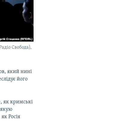
Радіо Свобода),
ов, який нині
еслідує його
, як кримські
дякую
 як Росія