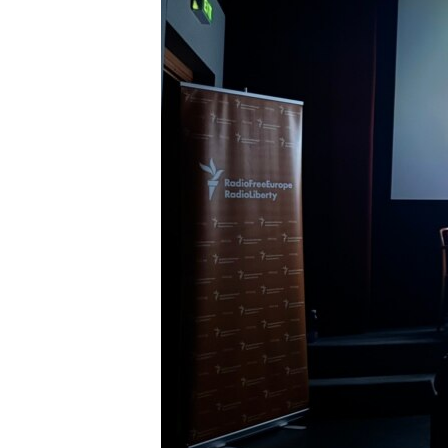
ВІДЕОУРОКИ «ELIFBE»
СВІДЧЕННЯ ОКУПАЦІЇ
УКРАЇНСЬКА ПРОБЛЕМА КРИМУ
ІНФОГРАФІКА