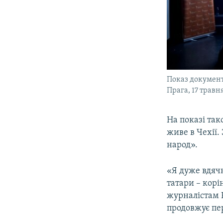
Показ документа
Прага, 17 травн
На показі так
живе в Чехії.
народ».
«Я дуже вдячн
татари – кор
журналістам Р
продовжує пер