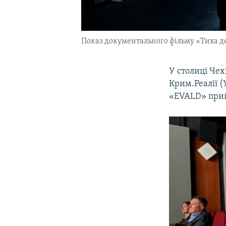
Показ документального фільму «Тиха деп
У столиці Чех
Крим.Реалії (
«EVALD» прийш