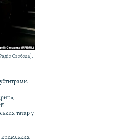
Радіо Свобода),
субтитрами.
дрик»,
ії
ських татар у
и кримських