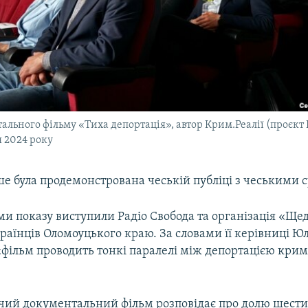
льного фільму «Тиха депортація», автор Крим.Реалії (проєкт 
я 2024 року
ше була продемонстрована чеській публіці з чеськими 
ми показу виступили Радіо Свобода та організація «Ще
раїнців Оломоуцького краю. За словами її керівниці Юл
«фільм проводить тонкі паралелі між депортацією крим
ий документальний фільм розповідає про долю шест