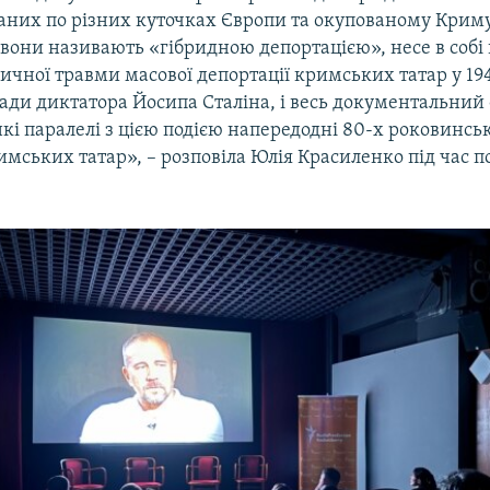
даних по різних куточках Європи та окупованому Криму
 вони називають «гібридною депортацією», несе в собі
ричної травми масової депортації кримських татар у 194
ади диктатора Йосипа Сталіна, і весь документальний
кі паралелі з цією подією напередодні 80-х роковинсь
имських татар», – розповіла Юлія Красиленко під час п