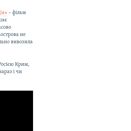
ія»
– фільм
шає
асово
острова не
льно вивозила
 Росією Крим,
араз і чи