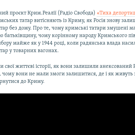
ий проєкт Крим.Реалії (Радіо Свобода)
«Тиха депортац
имських татар витісняють із Криму, як Росія знову зали
ар без дому. Про те, чому кримські татари змушені м
ю батьківщину, чому корінному народу Кримського пів
бору майже як у 1944 році, коли радянська влада наси
тар у товарних вагонах.
ли свої життєві історії, як вони залишили анексований
чому вони не мали змоги залишитися, де і як живуть з
рнутися до Криму.