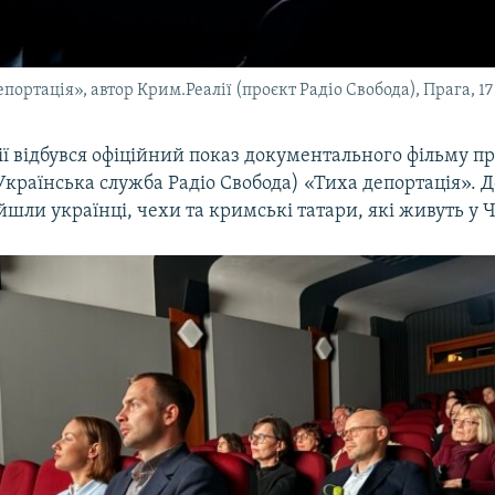
ортація», автор Крим.Реалії (проєкт Радіо Свобода), Прага, 17
ії відбувся офіційний показ документального фільму п
Українська служба Радіо Свобода) «Тиха депортація». Д
ли українці, чехи та кримські татари, які живуть у Ч