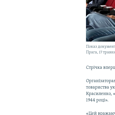
Показ документа
Прага, 17 травн
Стрічка впер
Організатора
товариства ук
Красиленко, 
1944 році».
«Цей вражаюч