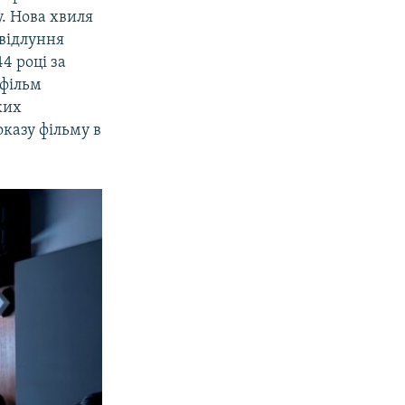
. Нова хвиля
 відлуння
4 році за
 фільм
ких
оказу фільму в