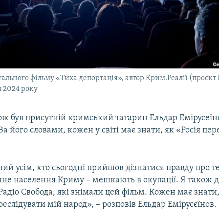
льного фільму «Тиха депортація», автор Крим.Реалії (проєкт 
я 2024 року
ож був присутній кримський татарин Ельдар Емірусеїн
 За його словами, кожен у світі має знати, як «Росія пер
ий усім, хто сьогодні прийшов дізнатися правду про те
інне населення Криму – мешкають в окупації. Я також 
адіо Свобода, які знімали цей фільм. Кожен має знати,
еслідувати мій народ», – розповів Ельдар Емірусєїнов.