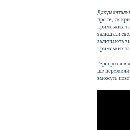
Документальн
про те, як кр
кримських тат
залишати сво
залишають ви
кримських та
Герої розпові
що пережили, 
зможуть пове