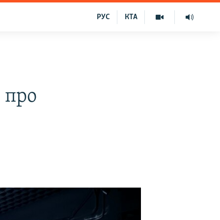
РУС
КТА
 про