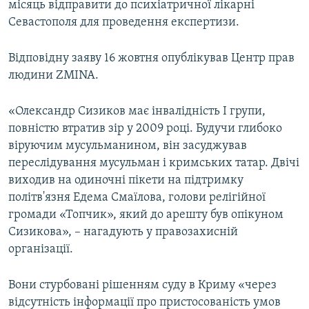
місяць відправити до психіатричної лікарні
ВІДЕОУРОКИ «ELIFBE»
Севастополя для проведення експертизи.
Русский
СВІДЧЕННЯ ОКУПАЦІЇ
Qırımtatar
Відповідну заяву 16 жовтня опублікував Центр прав
УКРАЇНСЬКА ПРОБЛЕМА КРИМУ
людини ZMINA.
ДОЛУЧАЙСЯ!
ІНФОГРАФІКА
«Олександр Сизиков має інвалідність I групи,
повністю втратив зір у 2009 році. Будучи глибоко
віруючим мусульманином, він засуджував
Усі сайти RFE/RL
переслідування мусульман і кримських татар. Двічі
виходив на одиночні пікети на підтримку
політв'язня Едема Смаїлова, голови релігійної
громади «Топчик», який до арешту був опікуном
Сизикова», – нагадують у правозахисній
організації.
Вони стурбовані рішенням суду в Криму «через
відсутність інформації про пристосованість умов