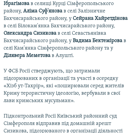
Ібрагімова
в селищі Курці Сімферопольського
району,
Аліма Суф'янова
в селі Залізничне
Бахчисарайського району, у
Сейрана Хайретдінова
в селі Білокам'янка Бахчисарайського району,
Олександра Сизикова
в селі Севастьянівка
Бахчисарайського району, у
Вадима Бектемірова
в
селі Кам'янка Сімферопольського району та у
Ділявера Меметова
в Алушті.
У ФСБ Росії стверджують, що затримали
підозрюваних в організації та участі в осередку
«Хізб ут-Тахрір», які «поширювали серед жителів
Криму терористичну ідеологію, вербували в свої
лави кримських мусульман».
Підконтрольний Росії Київський районний суд
Сімферополя відправив під домашній арешт
Сизикова, підозрюваного в організації діяльності