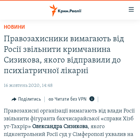
Доступність
посилання
Перейти
НОВИНИ
до
НОВИНИ
Правозахисники вимагають від
основного
ВОДА.КРИМ
матеріалу
Росії звільнити кримчанина
ВІДЕО ТА ФОТО
Перейти
Сизикова, якого відправили до
до
ПОЛІТИКА
психіатричної лікарні
основної
БЛОГИ
навігації
16 жовтень 2020, 14:48
Перейти
ПОГЛЯД
до
Поділитись
Читати без VPN
ІНТЕРВ'Ю
пошуку
Правозахисні організації вимагають від влади Росії
ВСЕ ЗА ДЕНЬ
звільнити фігуранта бахчисарайської «справи Хізб
СПЕЦПРОЕКТИ
ут-Тахрір»
Олександра Сизикова
, якого
підконтрольний Росії суд у Сімферополі ухвалив на
ЯК ОБІЙТИ БЛОКУВАННЯ
ДЕПОРТАЦІЯ