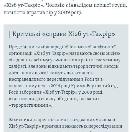
«Хізб ут-Тахрір». Чоловік є інвалідом першої групи,
повністю втратив зір у 2009 році.
Кримські «справи Хізб ут-Тахрір»
Представники міжнародної ісламської політичної
організації «Хізб ут-Тахрір» називають своєю місією
об'єднання всіх мусульманських країн в ісламському
халіфаті, але вони відкидають терористичні методи
досягнення цього і кажуть, що зазнають
несправедливого переслідування в Росії та в
окупованому нею в 2014 році Криму. Верховний суд
Росії заборонив «Хізб ут-Тахрір» у 2003 році,
включивши до списку об'єднань, названих
«терористичними».
Захисники заарештованих і засуджених у «справі
Хізб ут-Тахрір» кримчан вважають їх переслідування