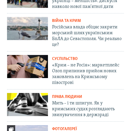
українці – меншість»: дискусія
навколо нової пам'ятної дати
ВІЙНА ТА КРИМ
Російська влада обіцяє закрити
морський шлях українським
БпЛА до Севастополя. Чи реально
це?
СУСПІЛЬСТВО
«Крим – не Росія»: маркетплейс
Ozon припинив прийом нових
замовлень на Кримському
півострові
ПРАВА ЛЮДИНИ
Мить – і ти шпигун. Як у
кримських судах розглядають
звинувачення в держзраді
ФОТОГАЛЕРЕЇ