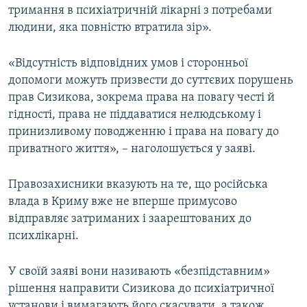
тримання в психіатричній лікарні з потребами
людини, яка повністю втратила зір».
«Відсутність відповідних умов і сторонньої
допомоги можуть призвести до суттєвих порушень
прав Сизикова, зокрема права на повагу честі й
гідності, права не піддаватися нелюдському і
принизливому поводженню і права на повагу до
приватного життя», – наголошується у заяві.
Правозахисники вказують на те, що російська
влада в Криму вже не вперше примусово
відправляє затриманих і заарештованих до
психлікарні.
У своїй заяві вони називають «безпідставним»
рішення направити Сизикова до психіатричної
установи і вимагають його скасувати, а також