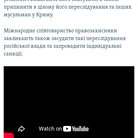
припинити в цілому його переслідування та інших
мусульман у Криму.
Міжнародне співтовариство правозахисники
закликають також засудити такі переслідування
російської влади та запровадити індивідуальні
санкції.