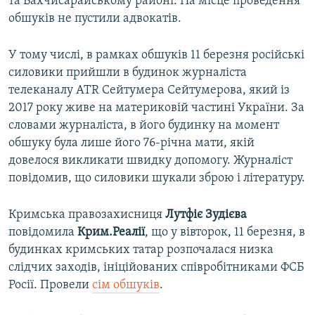
та Бахчисарайському районі. На місце проведення
обшуків не пустили адвокатів.
У тому числі, в рамках обшуків 11 березня російські
силовики прийшли в будинок журналіста
телеканалу ATR Сейтумера Сейтумерова, який із
2017 року живе на материковій частині України. За
словами журналіста, в його будинку на момент
обшуку була лише його 76-річна мати, якій
довелося викликати швидку допомогу. Журналіст
повідомив, що силовики шукали зброю і літературу.
Кримська правозахисниця
Лутфіє Зудієва
повідомила
Крим.Реалії
, що у вівторок, 11 березня, в
будинках кримських татар розпочалася низка
слідчих заходів, ініційованих співробітниками ФСБ
Росії. Провели
сім обшуків
.