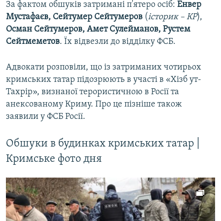
За фактом обшуків затримані п'ятеро осіб:
Енвер
Мустафаєв, Сейтумер Сейтумеров
(
історик – КР
),
Осман Сейтумеров, Амет Сулейманов, Рустем
Сейтмеметов
. Їх відвезли до відділку ФСБ.
Адвокати розповіли, що із затриманих чотирьох
кримських татар підозрюють в участі в «Хізб ут-
Тахрір», визнаної терористичною в Росії та
анексованому Криму. Про це пізніше також
заявили у ФСБ Росії.
Обшуки в будинках кримських татар |
Кримське фото дня