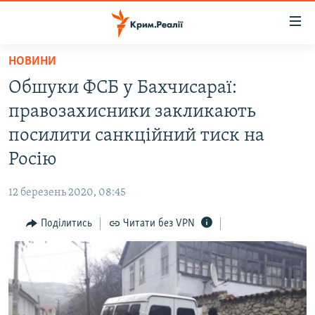
Доступність
посилання
Перейти
НОВИНИ
до
НОВИНИ
Обшуки ФСБ у Бахчисараї:
основного
ВОДА.КРИМ
матеріалу
правозахисники закликають
ВІДЕО ТА ФОТО
Перейти
посилити санкційний тиск на
до
ПОЛІТИКА
Росію
основної
БЛОГИ
навігації
12 березень 2020, 08:45
Перейти
ПОГЛЯД
до
Поділитись
Читати без VPN
ІНТЕРВ'Ю
пошуку
ВСЕ ЗА ДЕНЬ
СПЕЦПРОЕКТИ
ЯК ОБІЙТИ БЛОКУВАННЯ
ДЕПОРТАЦІЯ