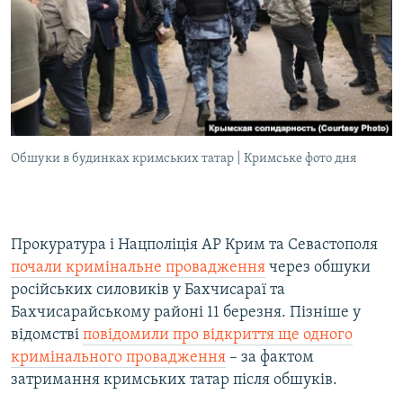
Обшуки в будинках кримських татар | Кримське фото дня
Прокуратура і Нацполіція АР Крим та Севастополя
почали кримінальне провадження
через обшуки
російських силовиків у Бахчисараї та
Бахчисарайському районі 11 березня. Пізніше у
відомстві
повідомили про відкриття ще одного
кримінального провадження
– за фактом
затримання кримських татар після обшуків.