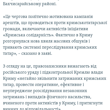
Бахчисарайському районі.
«Це чергова політично мотивована кампанія
арештів, що проводиться проти кримськотатарської
громади, включаючи активістів ініціативи
«Кримська солідарність». Фактично в Криму
розгорнулася нова хвиля масових обшуків і
тривають системні переслідування кримських
татар», – сказано в заяві.
З огляду на це, правозахисники вимагають від
російського уряду і підконтрольної Кремлю влади
Криму «негайно звільнити затриманих кримських
татар, провести оперативне, ефективне і
неупереджене розслідування незаконних
затримань і випадків фізичного насильства,
вчиненого проти активістів у Криму, і притягнути
винних до відповідальності».