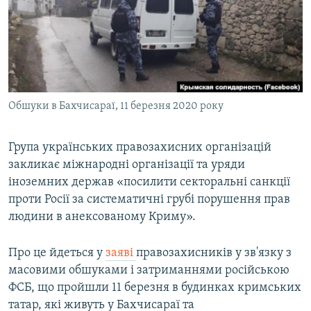
ВІДЕОУРОКИ «ELIFBE»
Русский
СВІДЧЕННЯ ОКУПАЦІЇ
Qırımtatar
УКРАЇНСЬКА ПРОБЛЕМА КРИМУ
ДОЛУЧАЙСЯ!
ІНФОГРАФІКА
Обшуки в Бахчисараї, 11 березня 2020 року
Група українських правозахисних організацій
Усі сайти RFE/RL
закликає міжнародні організації та уряди
іноземних держав «посилити секторальні санкції
проти Росії за систематичні грубі порушення прав
людини в анексованому Криму».
Про це йдеться у
заяві
правозахисників у зв'язку з
масовими обшуками і затриманнями російською
ФСБ, що пройшли 11 березня в будинках кримських
татар, які живуть у Бахчисараї та