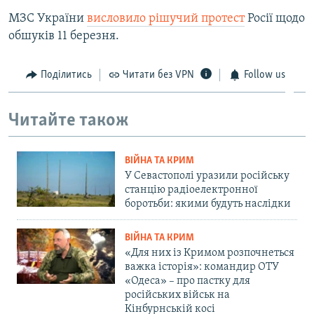
МЗС України
висловило рішучий протест
Росії щодо
обшуків 11 березня.
Поділитись
Читати без VPN
Follow us
Читайте також
ВІЙНА ТА КРИМ
У Севастополі уразили російську
станцію радіоелектронної
боротьби: якими будуть наслідки
ВІЙНА ТА КРИМ
«Для них із Кримом розпочнеться
важка історія»: командир ОТУ
«Одеса» – про пастку для
російських військ на
Кінбурнській косі