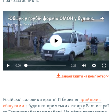
правозахисників.
«Обшук у грубій формі»: ОМОН у будинках кримських татар (відео)
by
Крим.Реалії
No media source currently available
Auto
0:00
2:28
270p
Завантажити на комп'ютер
360p
Auto
270p
360p
404p
404p
Російські силовики вранці 11 березня
прийшли з
1080p
1080p
обшуками
в будинки кримських татар у Бахчисараї