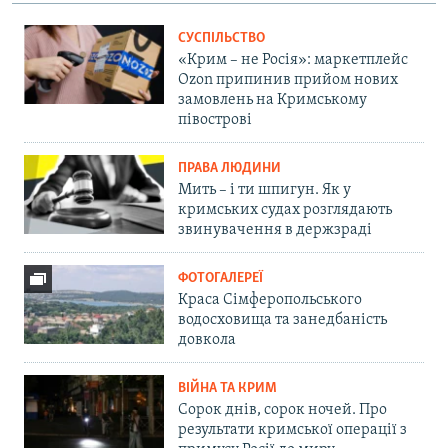
СУСПІЛЬСТВО
«Крим – не Росія»: маркетплейс
Ozon припинив прийом нових
замовлень на Кримському
півострові
ПРАВА ЛЮДИНИ
Мить – і ти шпигун. Як у
кримських судах розглядають
звинувачення в держзраді
ФОТОГАЛЕРЕЇ
Краса Сімферопольського
водосховища та занедбаність
довкола
ВІЙНА ТА КРИМ
Сорок днів, сорок ночей. Про
результати кримської операції з