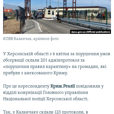
ВІДЕОУРОКИ «ELIFBE»
Русский
СВІДЧЕННЯ ОКУПАЦІЇ
Qırımtatar
УКРАЇНСЬКА ПРОБЛЕМА КРИМУ
ДОЛУЧАЙСЯ!
ІНФОГРАФІКА
КПВВ Каланчак, архівное фото
У Херсонській області з 6 квітня за порушення умов
Усі сайти RFE/RL
обсервації склали 201 адмінпротокол за
«порушення правил карантину» на громадян, які
прибули з анексованого Криму.
Про це кореспонденту
Крим.Реалії
повідомили у
відділі комунікації Головного управління
Національної поліції Херсонської області.
Так, у Каланчаку склали 123 протоколи, в