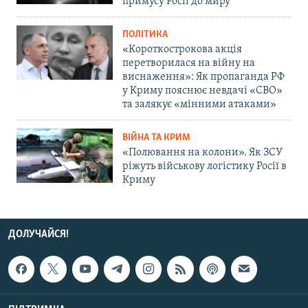
примусу Росії до миру
ПОЛІТИКА
«Короткострокова акція
перетворилася на війну на
виснаження»: Як пропаганда РФ
у Криму пояснює невдачі «СВО»
та залякує «мінними атаками»
ВІЙНА ТА КРИМ
«Полювання на колони». Як ЗСУ
ріжуть військову логістику Росії в
Криму
ДОЛУЧАЙСЯ!