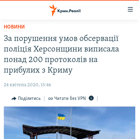
Доступність
посилання
Перейти
НОВИНИ
до
НОВИНИ
За порушення умов обсервації
основного
ВОДА.КРИМ
матеріалу
поліція Херсонщини виписала
ВІДЕО ТА ФОТО
Перейти
понад 200 протоколів на
до
ПОЛІТИКА
прибулих з Криму
основної
БЛОГИ
навігації
24 квітень 2020, 15:46
Перейти
ПОГЛЯД
до
Поділитись
Читати без VPN
ІНТЕРВ'Ю
пошуку
ВСЕ ЗА ДЕНЬ
СПЕЦПРОЕКТИ
ЯК ОБІЙТИ БЛОКУВАННЯ
ДЕПОРТАЦІЯ