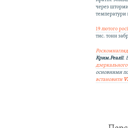
через шторми
температури 
19 лютого ро
тис. тонн заб
Роскомнагляд
Крим.Реалії
.
дзеркального
основними п
встановити
V