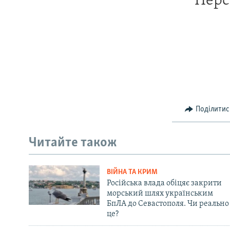
Перс
Поділитис
Читайте також
ВІЙНА ТА КРИМ
Російська влада обіцяє закрити
морський шлях українським
БпЛА до Севастополя. Чи реально
це?