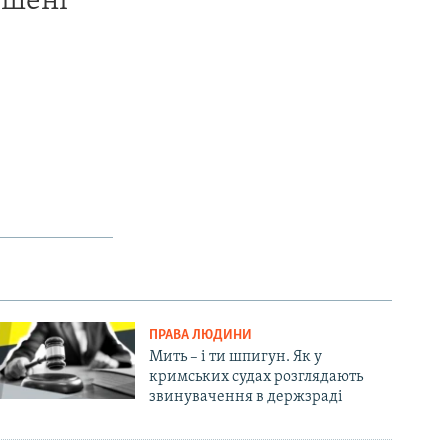
ишені
ПРАВА ЛЮДИНИ
Мить – і ти шпигун. Як у
кримських судах розглядають
звинувачення в держзраді