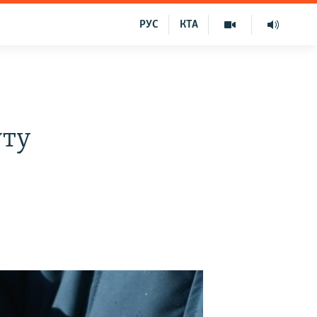
РУС
КТА
уту