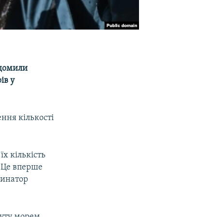
ідомили
ів у
ення кількості
їх кількість
. Це вперше
рдинатор
зуту морем