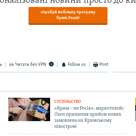
оналізовані новини просто до к
спробуй мобільну програму
Крим.Реалії
ь
Читати без VPN
Follow us
Print
СУСПІЛЬСТВО
«Крим – не Росія»: маркетплейс
Ozon припинив прийом нових
замовлень на Кримському
півострові