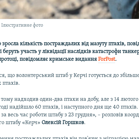
 Ілюстративне фото
 зросла кількість постраждалих від мазуту птахів, пов
і беруть участь у ліквідації наслідків катастрофи танкер
протоці, повідомляє кримське видання
ForPost
.
я, що волонтерський штаб у Керчі готується до збільш
 птахів.
ому надходив один-два птахи на добу, але з 14 лютого 
 тоді надійшло 60 птахів, і наступного дня ще 40 птахів
ь за весь час роботи штабу з 23 грудня», – розповів коо
го штабу «Керч»
Олексій Горшков
.
ення постраждалих птахів він пов'язує з міграцією ма