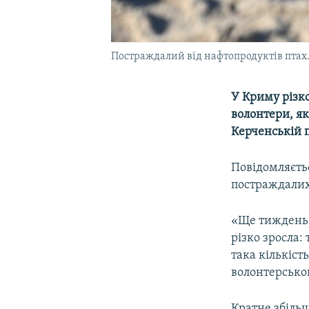
Постраждалий від нафтопродуктів птах.
У Криму різко
волонтери, як
Керченській 
Повідомляєтьс
постраждалих
«Ще тиждень т
різко зросла:
така кількіст
волонтерсько
Кратне збільш