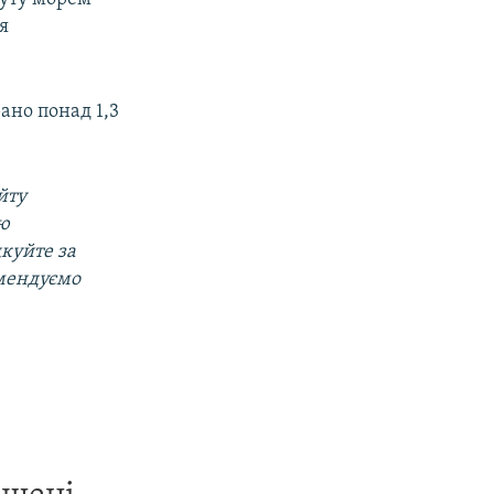
я
рано понад 1,3
йту
ою
дкуйте за
омендуємо