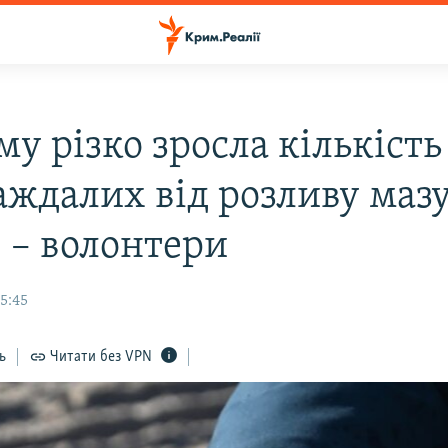
у різко зросла кількість
аждалих від розливу маз
в – волонтери
5:45
ь
Читати без VPN