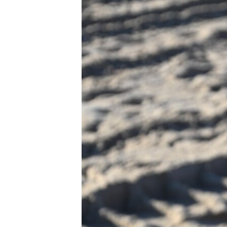
ВІДЕОУРОКИ «ELIFBE»
СВІДЧЕННЯ ОКУПАЦІЇ
УКРАЇНСЬКА ПРОБЛЕМА КРИМУ
ІНФОГРАФІКА