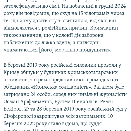
зателефонувати до сім'ї. На побаченні в грудні 2024
року він повідомив, що схуд на 15 кілограмів через
те, що йому дають їжу зі свининою, від якої він
відмовляється з релігійних причин. Кримчанин
також зазначив, що у колонії діє заборона
наближення до ліжка вдень, а наглядачі
«намагаються [його] морально придушити».
В березні 2019 року російські силовики провели у
Криму обшуки у будинках кримськотатарських
активістів, зокрема представників громадського
об'єднання «Кримська солідарність». Загалом було
затримано 24 особи, серед них цивільні журналісти
Осман Аріфмеметов, Рустем Шейхалієв, Ремзі
Бекіров. 27 та 28 березня 2019 року російський суд у
Сімферополі заарештував усіх затриманих. 10
березня 2022 року стало відомо, що суддя