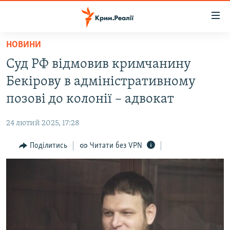
Доступність
посилання
Перейти
НОВИНИ
до
НОВИНИ
Суд РФ відмовив кримчанину
основного
ВОДА.КРИМ
матеріалу
Бекірову в адміністративному
ВІДЕО ТА ФОТО
Перейти
позові до колонії – адвокат
до
ПОЛІТИКА
основної
24 лютий 2025, 17:28
БЛОГИ
навігації
Перейти
Поділитись
Читати без VPN
ПОГЛЯД
до
ІНТЕРВ'Ю
пошуку
ВСЕ ЗА ДЕНЬ
СПЕЦПРОЕКТИ
ЯК ОБІЙТИ БЛОКУВАННЯ
ДЕПОРТАЦІЯ