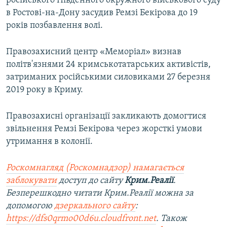
російського Південного окружного військового суду
в Ростові-на-Дону засудив Ремзі Бекірова до 19
років позбавлення волі.
Правозахисний центр «Меморіал» визнав
політв'язнями 24 кримськотатарських активістів,
затриманих російськими силовиками 27 березня
2019 року в Криму.
Правозахисні організації закликають домогтися
звільнення Ремзі Бекірова через жорсткі умови
утримання в колонії.
Роскомнагляд (Роскомнадзор) намагається
заблокувати
доступ до сайту
Крим.Реалії
.
Безперешкодно читати Крим.Реалії можна за
допомогою
дзеркального сайту
:
https://dfs0qrmo00d6u.cloudfront.net
. Також