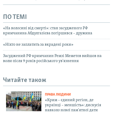
ПО ТЕМІ
«На волосині від смерті»: стан засудженого РФ
кримчанина Абдулгазієва погіршився – дружина
«Ніхто не заплатить за вкрадені роки»
Засуджений РФ кримчанин Ремзі Меметов вийшов на
волю після 9 років російського ув'язнення
Читайте також
ПРАВА ЛЮДИНИ
«Крим – єдиний регіон, де
українці – меншість»: дискусія
навколо нової пам'ятної дати