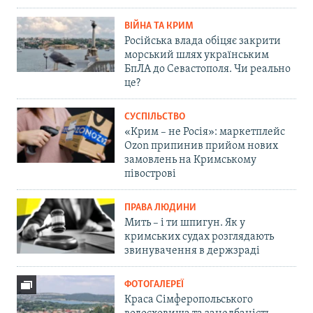
ВІЙНА ТА КРИМ
Російська влада обіцяє закрити
морський шлях українським
БпЛА до Севастополя. Чи реально
це?
СУСПІЛЬСТВО
«Крим – не Росія»: маркетплейс
Ozon припинив прийом нових
замовлень на Кримському
півострові
ПРАВА ЛЮДИНИ
Мить – і ти шпигун. Як у
кримських судах розглядають
звинувачення в держзраді
ФОТОГАЛЕРЕЇ
Краса Сімферопольського