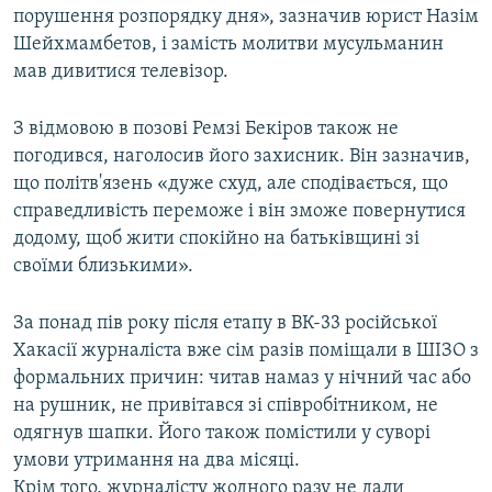
порушення розпорядку дня», зазначив юрист Назім
Шейхмамбетов, і замість молитви мусульманин
мав дивитися телевізор.
З відмовою в позові Ремзі Бекіров також не
погодився, наголосив його захисник. Він зазначив,
що політв'язень «дуже схуд, але сподівається, що
справедливість переможе і він зможе повернутися
додому, щоб жити спокійно на батьківщині зі
своїми близькими».
За понад пів року після етапу в ВК-33 російської
Хакасії журналіста вже сім разів поміщали в ШІЗО з
формальних причин: читав намаз у нічний час або
на рушник, не привітався зі співробітником, не
одягнув шапки. Його також помістили у суворі
умови утримання на два місяці.
Крім того, журналісту жодного разу не дали