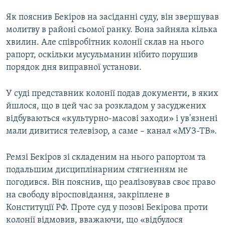
Як пояснив Бекіров на засіданні суду, він звершував
молитву в районі сьомої ранку. Вона зайняла кілька
хвилин. Але співробітник колонії склав на нього
рапорт, оскільки мусульманин нібито порушив
порядок дня виправної установи.
У суді представник колонії подав документи, в яких
йшлося, що в цей час за розкладом у засуджених
відбуваються «культурно-масові заходи» і ув'язнені
мали дивитися телевізор, а саме – канал «МУЗ-ТВ».
Ремзі Бекіров зі складеним на нього рапортом та
подальшим дисциплінарним стягненням не
погодився. Він пояснив, що реалізовував своє право
на свободу віросповідання, закріплене в
Конституції РФ. Проте суд у позові Бекірова проти
колонії відмовив, вважаючи, що «відбулося