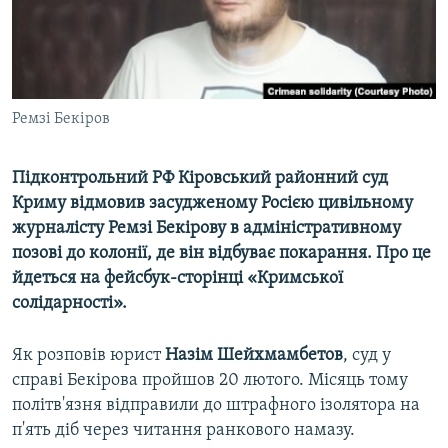
ВІДЕОУРОКИ «ELIFBE»
Русский
СВІДЧЕННЯ ОКУПАЦІЇ
Qırımtatar
УКРАЇНСЬКА ПРОБЛЕМА КРИМУ
Ремзі Бекіров
ДОЛУЧАЙСЯ!
ІНФОГРАФІКА
Підконтрольний РФ Кіровський районний суд
Криму відмовив засудженому Росією цивільному
Усі сайти RFE/RL
журналісту Ремзі Бекірову в адміністративному
позові до колонії, де він відбуває покарання. Про це
йдеться
на фейсбук-сторінці «Кримської
солідарності».
Як розповів юрист
Назім Шейхмамбетов
, суд у
справі Бекірова пройшов 20 лютого. Місяць тому
політв'язня відправили до штрафного ізолятора на
п'ять діб через читання ранкового намазу.