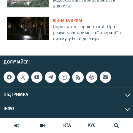
водосховища та занедбаність
довкола
ВІЙНА ТА КРИМ
Сорок днів, сорок ночей. Про
результати кримської операції з
примусу Росії до миру
ДОЛУЧАЙСЯ!
ПІДТРИМКА
ІНФО
© Крим.Реалії, 2026 | Усі права застережено.
КТА
РУС