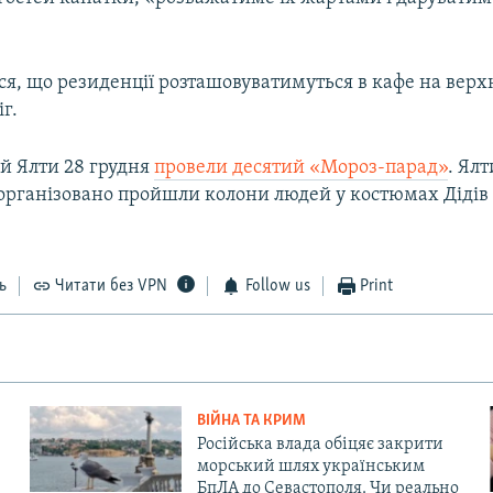
я, що резиденції розташовуватимуться в кафе на верх
г.
й Ялти 28 грудня
провели десятий «Мороз-парад»
. Ял
рганізовано пройшли колони людей у костюмах Дідів 
ь
Читати без VPN
Follow us
Print
ВІЙНА ТА КРИМ
Російська влада обіцяє закрити
морський шлях українським
БпЛА до Севастополя. Чи реально