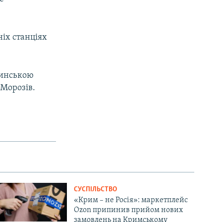
ніх станціях
тинською
Морозів.
СУСПІЛЬСТВО
«Крим – не Росія»: маркетплейс
Ozon припинив прийом нових
замовлень на Кримському