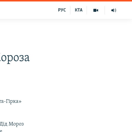
РУС
КТА
Мороза
та-Гірка»
 Дід Мороз
е