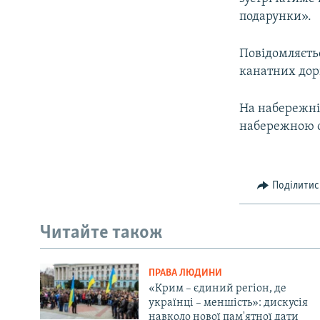
ВІДЕОУРОКИ «ELIFBE»
подарунки».
СВІДЧЕННЯ ОКУПАЦІЇ
Повідомляєтьс
УКРАЇНСЬКА ПРОБЛЕМА КРИМУ
канатних дорі
ІНФОГРАФІКА
На набережні
набережною о
Поділитис
Читайте також
ПРАВА ЛЮДИНИ
«Крим – єдиний регіон, де
українці – меншість»: дискусія
навколо нової пам'ятної дати