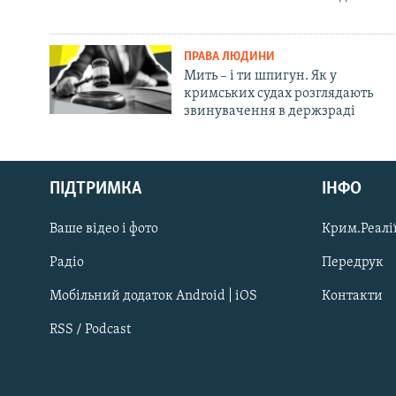
ПРАВА ЛЮДИНИ
Мить – і ти шпигун. Як у
кримських судах розглядають
звинувачення в держзраді
Русский
Qırımtatar
ПІДТРИМКА
ІНФО
Ваше відео і фото
Крим.Реалії
ДОЛУЧАЙСЯ!
Радіо
Передрук
Мобільний додаток Android | iOS
Контакти
RSS / Podcast
Усі сайти RFE/RL