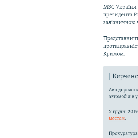
МЗС України 
президента Ро
залізничною 
Представницт
протиправніс
Кримом.
Керченс
Автодорожню
автомобілів у
У грудні 201
мостом
.
Прокуратура