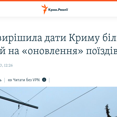
 вирішила дати Криму бі
й на «оновлення» поїзді
, 12:26
ь
Читати без VPN