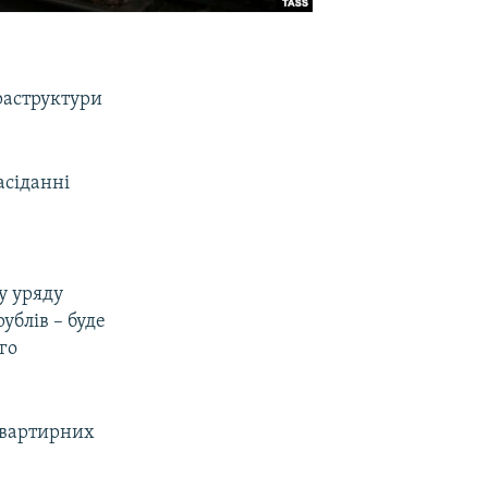
фраструктури
асіданні
у уряду
ублів – буде
го
квартирних