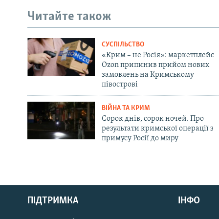
Читайте також
СУСПІЛЬСТВО
«Крим – не Росія»: маркетплейс
Ozon припинив прийом нових
замовлень на Кримському
півострові
ВІЙНА ТА КРИМ
Сорок днів, сорок ночей. Про
результати кримської операції з
примусу Росії до миру
Русский
ПІДТРИМКА
ІНФО
Qırımtatar