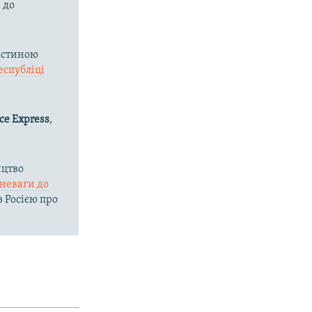
 до
астиною
еспубліці
ce Express
,
ицтво
зневаги до
з Росією про