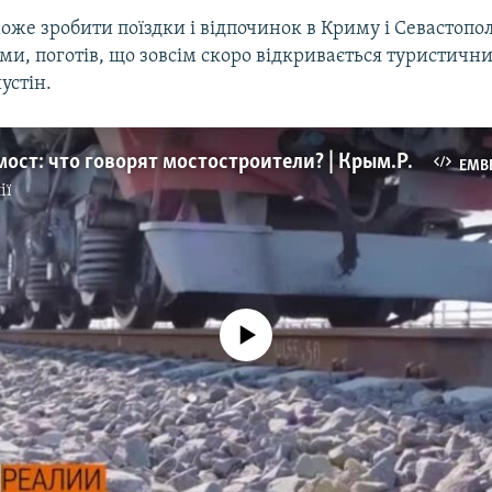
оже зробити поїздки і відпочинок в Криму і Севастопол
, поготів, що зовсім скоро відкривається туристични
устін.
Устоит ли мост: что говорят мостостроители? | Крым.Реалии ТВ (видео)
EMB
ії
No media source currently available