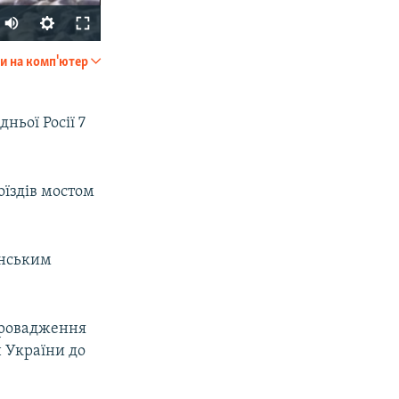
и на комп'ютер
SHARE
ньої Росії 7
оїздів мостом
px
width
енським
провадження
 України до