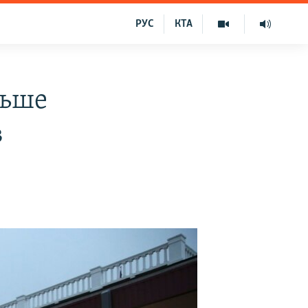
РУС
КТА
льше
в