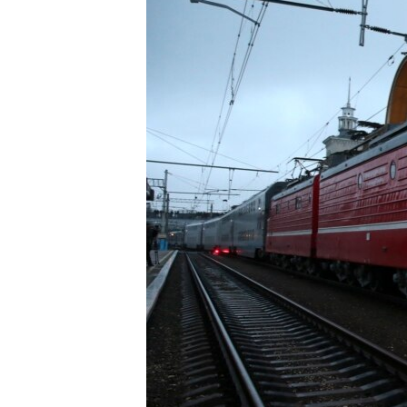
ВІДЕОУРОКИ «ELIFBE»
СВІДЧЕННЯ ОКУПАЦІЇ
УКРАЇНСЬКА ПРОБЛЕМА КРИМУ
ІНФОГРАФІКА