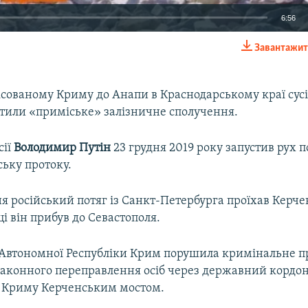
6:56
Завантажит
EMBED
ксованому Криму до Анапи в Краснодарському краї сусід
стили «приміське» залізничне сполучення.
сії
Володимир Путін
23 грудня 2019 року запустив рух п
ьку протоку.
ня російський потяг із Санкт-Петербурга проїхав Керч
і він прибув до Севастополя.
Автономної Республіки Крим порушила кримінальне 
законного переправлення осіб через державний кордон
 Криму Керченським мостом.