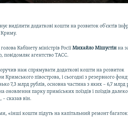
анує виділити додаткові кошти на розвиток об'єктів ін
 Криму.
 голова Кабінету міністрів Росії
Михайло Мішустін
на з
р, повідомляє агентство ТАСС.
оручив нам спрямувати додаткові кошти на розвиток
и Кримського півострова, і сьогодні з резервного фонд
ько 7,3 млрд рублів, основна частина з яких – 6,7 млрд р
а оновлення парку приміських поїздів і поїздів далеко
 – сказав він.
ами, «інші кошти підуть на капітальний ремонт багато