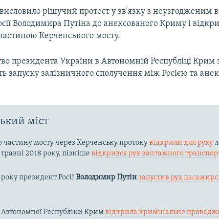
висловило рішучий протест у зв'язку з неузгодженим 
сії Володимира Путіна до анексованого Криму і відкр
частиною Керченського мосту.
во президента України в Автономній Республіці Крим 
ть запуску залізничного сполучення між Росією та ан
ький міст
 частину мосту через Керченську протоку
відкрили для руху
л
 травні 2018 року, пізніше
відкрився рух вантажного транспор
9 року президент Росії
Володимир Путін
запустив рух пасажирс
 Автономної Республіки Крим
відкрила кримінальне провадж