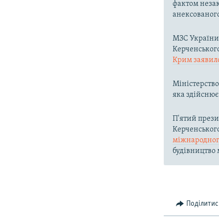
фактом неза
анексованог
МЗС Україн
Керченського
Крим заявил
Міністерств
яка здійснює
П'ятий през
Керченськог
міжнародног
будівництво м
Поділитис