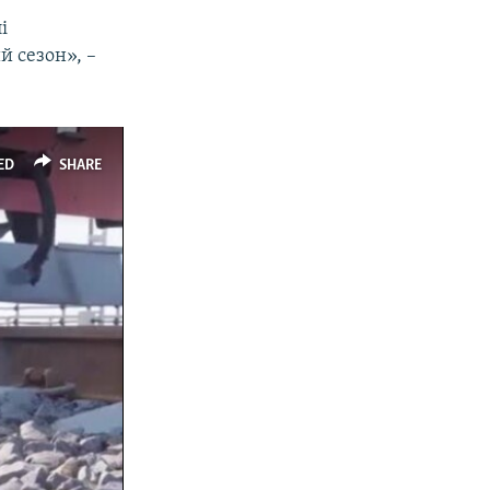
і
й сезон», –
ED
SHARE