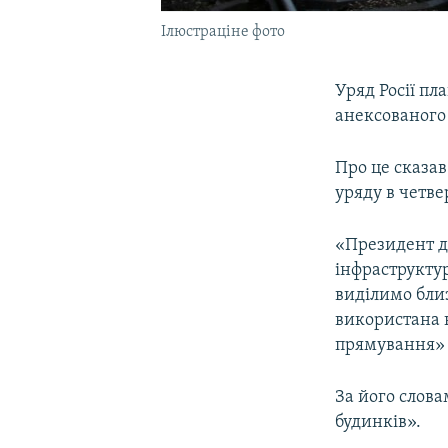
Ілюстраціне фото
Уряд Росії пл
анексованого
Про це сказав
уряду в четве
«Президент д
інфраструктур
виділимо близ
використана н
прямування» ,
За його слов
будинків».