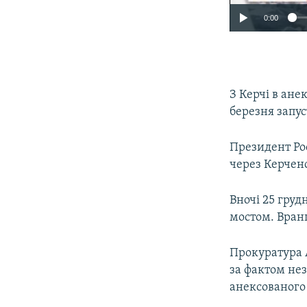
0:00
З Керчі в ане
березня запу
Президент Ро
через Керченс
Вночі 25 груд
мостом. Вранц
Прокуратура 
за фактом не
анексованого