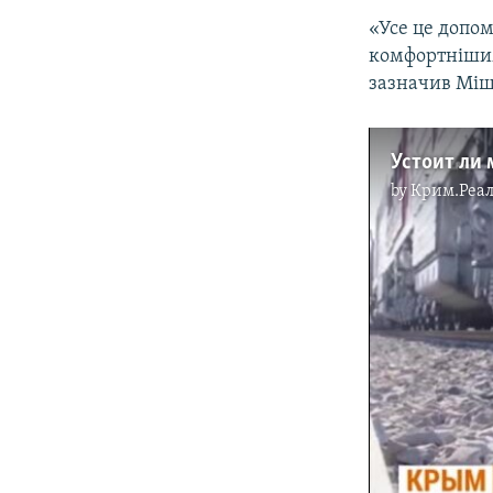
«Усе це допом
комфортнішими
зазначив Міш
by
Крим.Реал