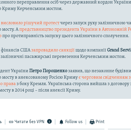
конного переправлення осіб через державний кордон України
о Криму Керченським мостом.
и
висловило рішучий протест
через запуск руху залізничною ч
 мосту. А
представництво президента України в Автономній Р
о
про протиправність запуску цього залізничного сполучення.
о фінансів США
запровадило санкції
щодо компанії
Grand Servi
 залізничні пасажирські перевезення Керченським мостом.
идент України
Петро Порошенко
заявив, що незаконне будівн
о мосту в анексованому Росією Криму
є черговим свідченням 
о права
з боку Кремля. Українська сторона вийшла з договору 
осту в 2014 році – після анексії Криму.
ь
Читати без VPN
Follow us
Print