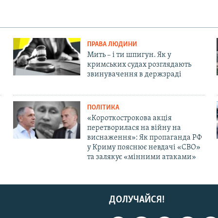
ПРАВА ЛЮДИНИ
Мить – і ти шпигун. Як у
кримських судах розглядають
звинувачення в держзраді
ПОЛІТИКА
«Короткострокова акція
перетворилася на війну на
виснаження»: Як пропаганда РФ
у Криму пояснює невдачі «СВО»
та залякує «мінними атаками»
ДОЛУЧАЙСЯ!