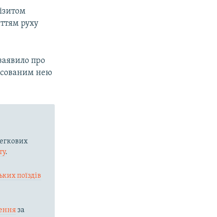
візитом
иттям руху
заявило про
ексованим нею
егкових
ту
.
ьких поїздів
ення
за