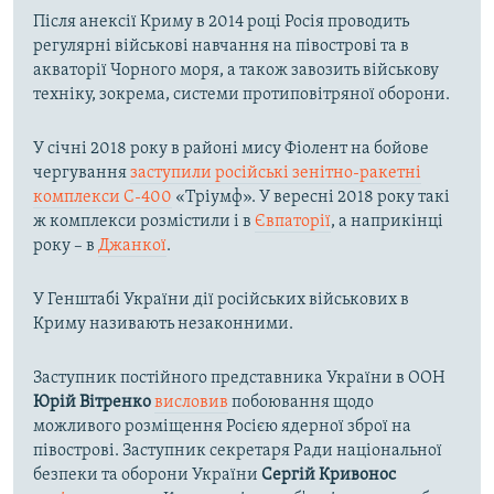
Після анексії Криму в 2014 році Росія проводить
регулярні військові навчання на півострові та в
акваторії Чорного моря, а також завозить військову
техніку, зокрема, системи протиповітряної оборони.
У січні 2018 року в районі мису Фіолент на бойове
чергування
заступили російські зенітно-ракетні
комплекси С-400
«Тріумф». У вересні 2018 року такі
ж комплекси розмістили і в
Євпаторії
, а наприкінці
року – в
Джанкої
.
У Генштабі України дії російських військових в
Криму називають незаконними.
Заступник постійного представника України в ООН
Юрій Вітренко
висловив
побоювання щодо
можливого розміщення Росією ядерної зброї на
півострові. Заступник секретаря Ради національної
безпеки та оборони України
Сергій Кривонос