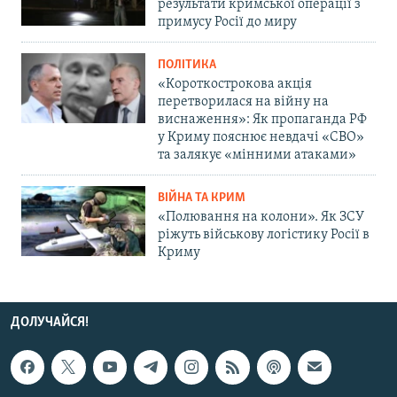
результати кримської операції з
примусу Росії до миру
ПОЛІТИКА
«Короткострокова акція
перетворилася на війну на
виснаження»: Як пропаганда РФ
у Криму пояснює невдачі «СВО»
та залякує «мінними атаками»
ВІЙНА ТА КРИМ
«Полювання на колони». Як ЗСУ
ріжуть військову логістику Росії в
Криму
ДОЛУЧАЙСЯ!