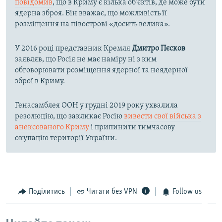
повідомив
, що в Криму є кілька об'єктів, де може бути
ядерна зброя. Він вважає, що можливість її
розміщення на півострові «досить велика».
У 2016 році представник Кремля
Дмитро Пєсков
заявляв, що Росія не має наміру ні з ким
обговорювати розміщення ядерної та неядерної
зброї в Криму.
Генасамблея ООН у грудні 2019 року ухвалила
резолюцію, що закликає Росію
вивести свої війська з
анексованого Криму
і припинити тимчасову
окупацію території України.
Поділитись
Читати без VPN
Follow us