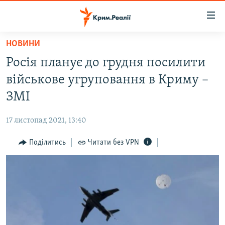
Доступність
посилання
Перейти
НОВИНИ
до
НОВИНИ
Росія планує до грудня посилити
основного
ВОДА.КРИМ
матеріалу
військове угруповання в Криму –
ВІДЕО ТА ФОТО
Перейти
ЗМІ
до
ПОЛІТИКА
основної
17 листопад 2021, 13:40
БЛОГИ
навігації
Перейти
Поділитись
Читати без VPN
ПОГЛЯД
до
ІНТЕРВ'Ю
пошуку
ВСЕ ЗА ДЕНЬ
СПЕЦПРОЕКТИ
ЯК ОБІЙТИ БЛОКУВАННЯ
ДЕПОРТАЦІЯ