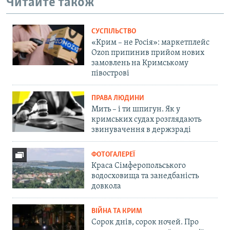
Читайте також
СУСПІЛЬСТВО
«Крим – не Росія»: маркетплейс
Ozon припинив прийом нових
замовлень на Кримському
півострові
ПРАВА ЛЮДИНИ
Мить – і ти шпигун. Як у
кримських судах розглядають
звинувачення в держзраді
ФОТОГАЛЕРЕЇ
Краса Сімферопольського
водосховища та занедбаність
довкола
ВІЙНА ТА КРИМ
Сорок днів, сорок ночей. Про