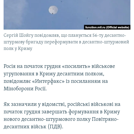
ВІДЕОУРОКИ «ELIFBE»
Русский
СВІДЧЕННЯ ОКУПАЦІЇ
Qırımtatar
УКРАЇНСЬКА ПРОБЛЕМА КРИМУ
Сергій Шойгу повідомляв, що планується 56-ту десантно-
ДОЛУЧАЙСЯ!
ІНФОГРАФІКА
штурмову бригаду переформувати в десантно-штурмовий
полк у Криму
Усі сайти RFE/RL
Росія на початок грудня «посилить» військове
угруповання в Криму десантним полком,
повідомляє «Интерфакс» із посиланням на
Міноборони Росії.
Як зазначили у відомстві, російські військові на
початок грудня завершать формування в Криму
нового десантно-штурмового полку Повітряно-
десантних військ (ПДВ).