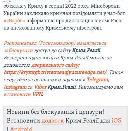
об'єктах у Криму в серпні 2022 року. Міноборони
України закликало кримчан повідомляти у чат-бот
«єВорог»
інформацію про дислокацію військ Росії
на анексованому Кримському півострові.
Роскомнагляд (Роскомнадзор) намагається
заблокувати
доступ до сайту
Крим.Реалії
.
Безперешкодно читати Крим.Реалії можна за
допомогою
дзеркального сайту
:
https://krymrgbcrlvrexoeaqjy.azureedge.net/
. Також
слідкуйте за основними подіями в
Telegram
,
Instagram
та
Viber
Крим.Реалії
. Рекомендуємо вам
встановити
VPN
.
Новини без блокування і цензури!
Встановити
додаток
Крим.Реалії для
iOS
і
Android
.