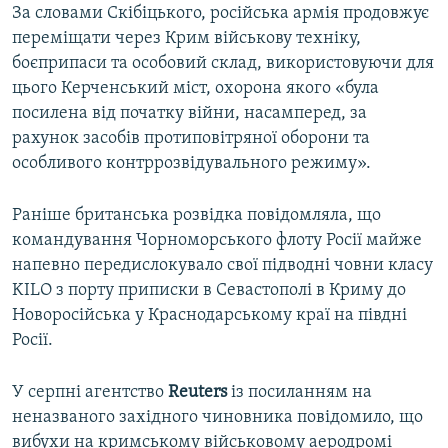
За словами Скібіцького, російська армія продовжує
переміщати через Крим військову техніку,
боєприпаси та особовий склад, використовуючи для
цього Керченський міст, охорона якого «була
посилена від початку війни, насамперед, за
рахунок засобів протиповітряної оборони та
особливого контррозвідувального режиму».
Раніше британська розвідка повідомляла, що
командування Чорноморського флоту Росії майже
напевно передислокувало свої підводні човни класу
KILO з порту приписки в Севастополі в Криму до
Новоросійська у Краснодарському краї на півдні
Росії.
У серпні агентство
Reuters
із посиланням на
неназваного західного чиновника повідомило, що
вибухи на кримському військовому аеродромі