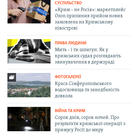
СУСПІЛЬСТВО
«Крим – не Росія»: маркетплейс
Ozon припинив прийом нових
замовлень на Кримському
півострові
ПРАВА ЛЮДИНИ
Мить – і ти шпигун. Як у
кримських судах розглядають
звинувачення в держзраді
ФОТОГАЛЕРЕЇ
Краса Сімферопольського
водосховища та занедбаність
довкола
ВІЙНА ТА КРИМ
Сорок днів, сорок ночей. Про
результати кримської операції з
примусу Росії до миру