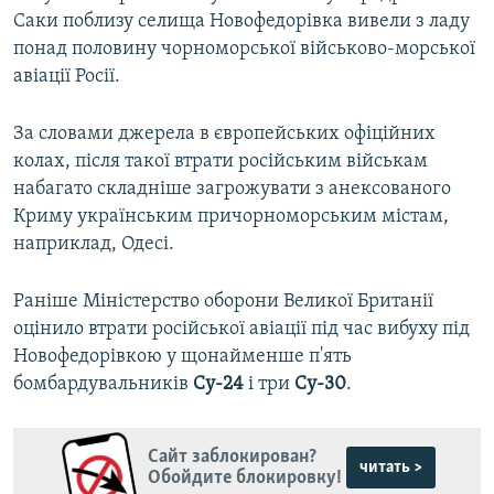
Саки поблизу селища Новофедорівка вивели з ладу
понад половину чорноморської військово-морської
авіації Росії.
За словами джерела в європейських офіційних
колах, після такої втрати російським військам
набагато складніше загрожувати з анексованого
Криму українським причорноморським містам,
наприклад, Одесі.
Раніше Міністерство оборони Великої Британії
оцінило втрати російської авіації під час вибуху під
Новофедорівкою у щонайменше п'ять
бомбардувальників
Су-24
і три
Су-30
.
Сайт заблокирован?
читать >
Обойдите блокировку!