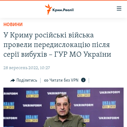
Доступність
посилання
Перейти
НОВИНИ
до
НОВИНИ
У Криму російські війська
основного
ВОДА.КРИМ
матеріалу
провели передислокацію після
ВІДЕО ТА ФОТО
Перейти
серії вибухів – ГУР МО України
до
ПОЛІТИКА
основної
28 вересень 2022, 10:27
БЛОГИ
навігації
Перейти
Поділитись
Читати без VPN
ПОГЛЯД
до
ІНТЕРВ'Ю
пошуку
ВСЕ ЗА ДЕНЬ
СПЕЦПРОЕКТИ
ЯК ОБІЙТИ БЛОКУВАННЯ
ДЕПОРТАЦІЯ