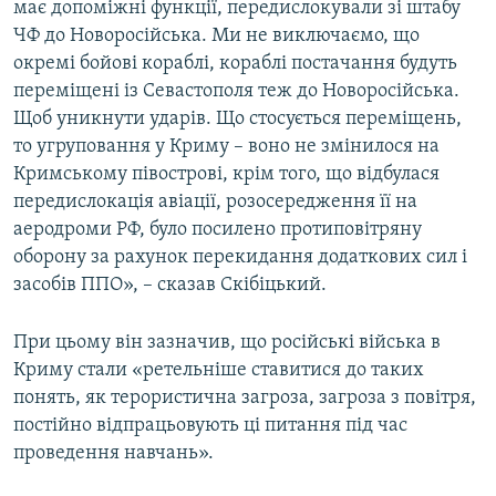
має допоміжні функції, передислокували зі штабу
ЧФ до Новоросійська. Ми не виключаємо, що
окремі бойові кораблі, кораблі постачання будуть
переміщені із Севастополя теж до Новоросійська.
Щоб уникнути ударів. Що стосується переміщень,
то угруповання у Криму – воно не змінилося на
Кримському півострові, крім того, що відбулася
передислокація авіації, розосередження її на
аеродроми РФ, було посилено протиповітряну
оборону за рахунок перекидання додаткових сил і
засобів ППО», – сказав Скібіцький.
При цьому він зазначив, що російські війська в
Криму стали «ретельніше ставитися до таких
понять, як терористична загроза, загроза з повітря,
постійно відпрацьовують ці питання під час
проведення навчань».