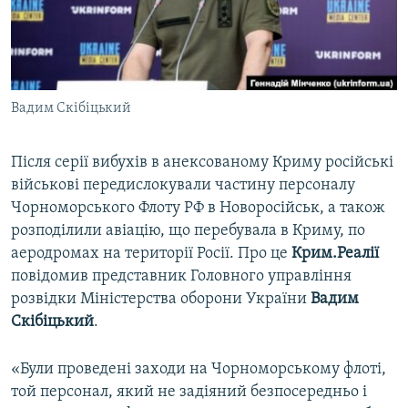
ВІДЕОУРОКИ «ELIFBE»
Русский
СВІДЧЕННЯ ОКУПАЦІЇ
Qırımtatar
УКРАЇНСЬКА ПРОБЛЕМА КРИМУ
Вадим Скібіцький
ДОЛУЧАЙСЯ!
ІНФОГРАФІКА
Після серії вибухів в анексованому Криму російські
військові передислокували частину персоналу
Усі сайти RFE/RL
Чорноморського Флоту РФ в Новоросійськ, а також
розподілили авіацію, що перебувала в Криму, по
аеродромах на території Росії. Про це
Крим.Реалії
повідомив представник Головного управління
розвідки Міністерства оборони України
Вадим
Скібіцький
.
«Були проведені заходи на Чорноморському флоті,
той персонал, який не задіяний безпосередньо і