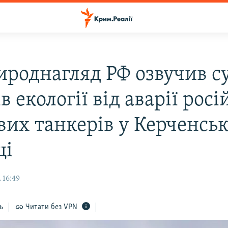
ироднагляд РФ озвучив с
в екології від аварії рос
вих танкерів у Керченськ
ці
 16:49
ь
Читати без VPN