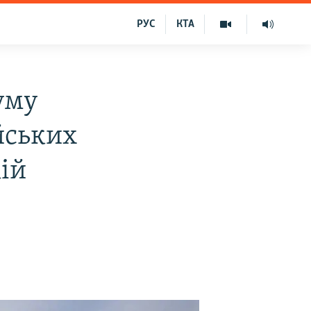
РУС
КТА
уму
ійських
ій