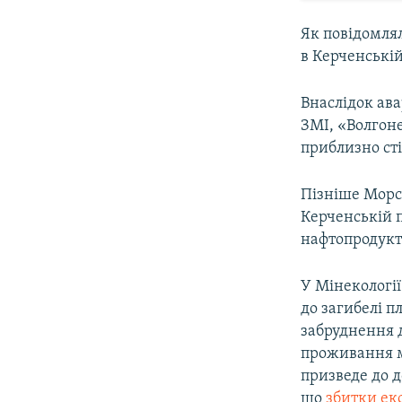
Як повідомлял
в Керченській
Внаслідок ава
ЗМІ, «Волгоне
приблизно сті
Пізніше Морсп
Керченській п
нафтопродукт
У Мінекології
до загибелі п
забруднення 
проживання м
призведе до д
що
збитки ек