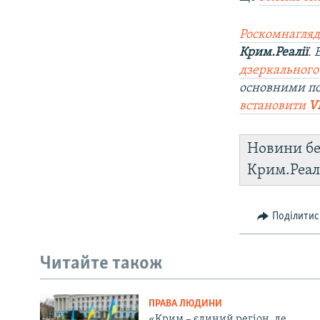
Роскомнагляд
Крим.Реалії
.
дзеркального
основними п
встановити
V
Новини бе
Крим.Реал
Поділитис
Читайте також
ПРАВА ЛЮДИНИ
«Крим – єдиний регіон, де