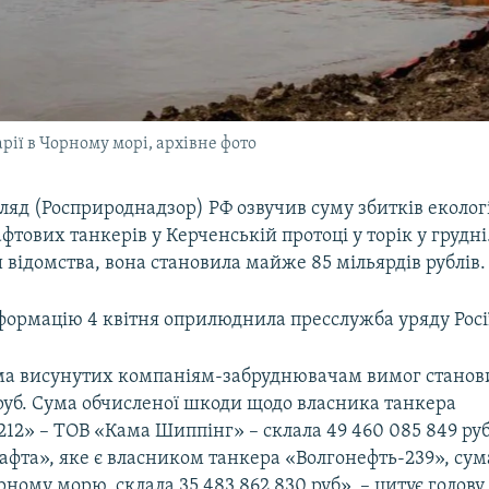
рії в Чорному морі, архівне фото
яд (Роcприроднадзор) РФ озвучив суму збитків екології
фтових танкерів у Керченській протоці у торік у грудні
відомства, вона становила майже 85 мільярдів рублів.
формацію 4 квітня оприлюднила пресслужба уряду Росі
ма висунутих компаніям-забруднювачам вимог станов
руб. Сума обчисленої шкоди щодо власника танкера
12» – ТОВ «Кама Шиппінг» – склала 49 460 085 849 ру
афта», яке є власником танкера «Волгонефть-239», сум
рному морю, склала 35 483 862 830 руб», – цитує голову