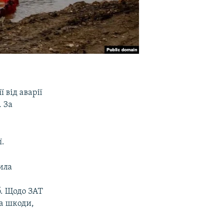
 від аварії
. За
ї.
ила
б. Щодо ЗАТ
а шкоди,