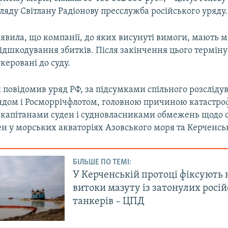
яду Світлану Радіонову пресслужба російського уряду.
явила, що компанії, до яких висунуті вимоги, мають м
ідшкодування збитків. Після закінчення цього терміну
скеровані до суду.
к повідомив уряд РФ, за підсумками спільного розсліду
ядом і Росморрічфлотом, головною причиною катастро
капітанами суден і судновласниками обмежень щодо 
н у морських акваторіях Азовського моря та Керченсь
БІЛЬШЕ ПО ТЕМІ:
У Керченській протоці фіксують 
витоки мазуту із затонулих росі
танкерів – ЦПД