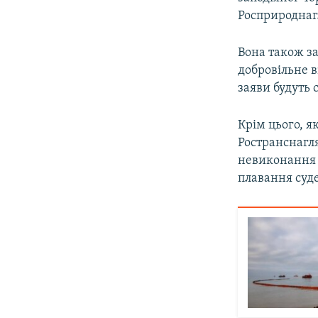
Росприроднагл
Вона також за
добровільне в
заяви будуть 
Крім цього, я
Ространснагл
невиконання 
плавання суде