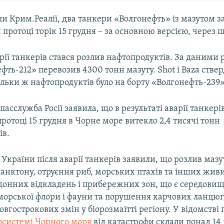
и Крим.Реалії, два танкери «Волгонефть» із мазутом з
 протоці торік 15 грудня – за основною версією, через 
рії танкерів стався розлив нафтопродуктів. За даними 
фть-212» перевозив 4300 тонн мазуту. Shot і Baza ств
льки ж нафтопродуктів було на борту «Волгонефть-239»
асслужба Росії заявила, що в результаті аварії танкерів
ротоці 15 грудня в Чорне море витекло 2,4 тисячі тонн
ів.
 України після аварії танкерів заявили, що розлив маз
ланктону, отруєння риб, морських птахів та інших живи
донних відкладень і прибережних зон, що є середови
орської флори і фауни та порушення харчових ланцюг
овгострокових змін у біорозмаїтті регіону. У відомстві
осистемі Чорного моря
від катастрофи склали понад 14 