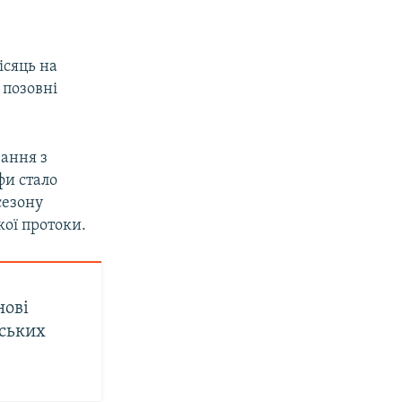
ісяць на
 позовні
вання з
фи стало
сезону
кої протоки.
нові
йських