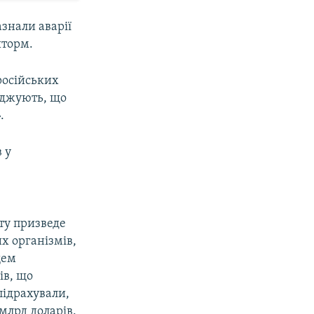
азнали аварії
шторм.
російських
ерджують, що
.
 у
уту призведе
х організмів,
щем
ів, що
 підрахували,
млрд доларів.