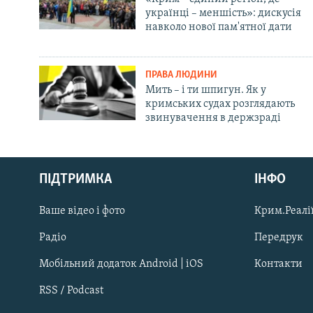
українці – меншість»: дискусія
навколо нової пам'ятної дати
ПРАВА ЛЮДИНИ
Мить – і ти шпигун. Як у
кримських судах розглядають
звинувачення в держзраді
Русский
ПІДТРИМКА
ІНФО
Qırımtatar
Ваше відео і фото
Крим.Реалії
ДОЛУЧАЙСЯ!
Радіо
Передрук
Мобільний додаток Android | iOS
Контакти
RSS / Podcast
Усі сайти RFE/RL