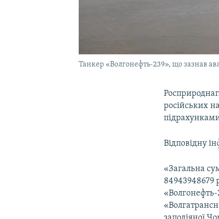
Танкер «Волгонефть-239», що зазнав ава
Росприроднагл
російських на
підрахунками 
Відповідну ін
«Загальна су
84943948679 
«Волгонефть-2
«Волгатрансн
заподіяної Чо