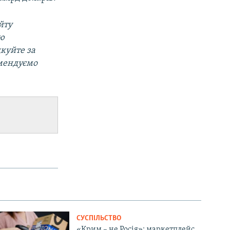
йту
ою
дкуйте за
омендуємо
СУСПІЛЬСТВО
«Крим – не Росія»: маркетплейс