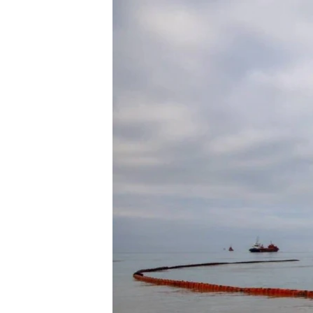
ВІДЕОУРОКИ «ELIFBE»
СВІДЧЕННЯ ОКУПАЦІЇ
УКРАЇНСЬКА ПРОБЛЕМА КРИМУ
ІНФОГРАФІКА