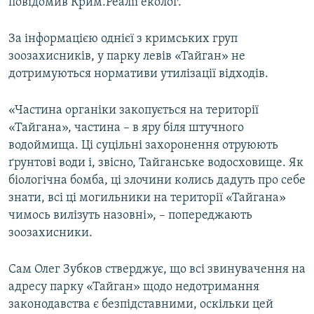
повідомив Крим.Реалії еколог.
За інформацією однієї з кримських груп
зоозахисників, у парку левів «Тайган» не
дотримуються нормативи утилізації відходів.
«Частина органіки закопується на території
«Тайгана», частина – в яру біля штучного
водоймища. Ці суцільні захоронення отруюють
ґрунтові води і, звісно, Тайганське водосховище. Як
біологічна бомба, ці злочини колись дадуть про себе
знати, всі ці могильники на території «Тайгана»
чимось вилізуть назовні», – попереджають
зоозахисники.
Сам Олег Зубков стверджує, що всі звинувачення на
адресу парку «Тайган» щодо недотримання
законодавства є безпідставними, оскільки цей