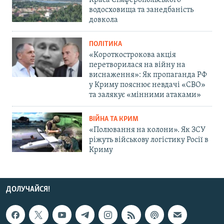
Краса Сімферопольського
водосховища та занедбаність
довкола
ПОЛІТИКА
«Короткострокова акція
перетворилася на війну на
виснаження»: Як пропаганда РФ
у Криму пояснює невдачі «СВО»
та залякує «мінними атаками»
ВІЙНА ТА КРИМ
«Полювання на колони». Як ЗСУ
ріжуть військову логістику Росії в
Криму
ДОЛУЧАЙСЯ!