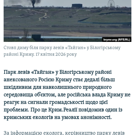
ВІДЕОУРОКИ «ELIFBE»
Русский
СВІДЧЕННЯ ОКУПАЦІЇ
Qırımtatar
УКРАЇНСЬКА ПРОБЛЕМА КРИМУ
ДОЛУЧАЙСЯ!
ІНФОГРАФІКА
Стовп диму біля парку левів «Тайган» у Білогірському
районі Криму. 17 квітня 2026 року
Усі сайти RFE/RL
Парк левів «Тайган» у Білогірському районі
анексованого Росією Криму стає дедалі більш
шкідливим для навколишнього природного
середовища об’єктом, але російська влада Криму не
реагує на сигнали громадськості щодо цієї
проблеми. Про це Крим.Реалії повідомив один із
кримських екологів на умовах анонімності.
За інформацією еколога, керівництво парку левів