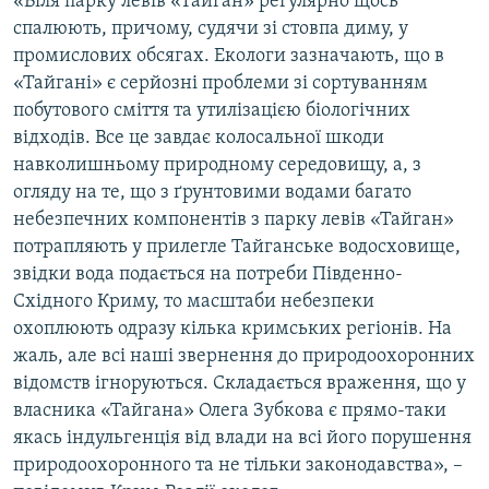
«Біля парку левів «Тайган» регулярно щось
спалюють, причому, судячи зі стовпа диму, у
промислових обсягах. Екологи зазначають, що в
«Тайгані» є серйозні проблеми зі сортуванням
побутового сміття та утилізацією біологічних
відходів. Все це завдає колосальної шкоди
навколишньому природному середовищу, а, з
огляду на те, що з ґрунтовими водами багато
небезпечних компонентів з парку левів «Тайган»
потрапляють у прилегле Тайганське водосховище,
звідки вода подається на потреби Південно-
Східного Криму, то масштаби небезпеки
охоплюють одразу кілька кримських регіонів. На
жаль, але всі наші звернення до природоохоронних
відомств ігноруються. Складається враження, що у
власника «Тайгана» Олега Зубкова є прямо-таки
якась індульгенція від влади на всі його порушення
природоохоронного та не тільки законодавства», –