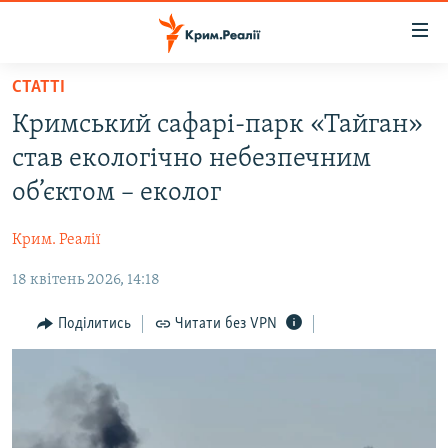
Доступність
посилання
Перейти
СТАТТІ
до
НОВИНИ
Кримський сафарі-парк «Тайган»
основного
ВОДА.КРИМ
матеріалу
став екологічно небезпечним
ВІДЕО ТА ФОТО
Перейти
об’єктом – еколог
до
ПОЛІТИКА
основної
Крим. Реалії
БЛОГИ
навігації
Перейти
18 квітень 2026, 14:18
ПОГЛЯД
до
ІНТЕРВ'Ю
Поділитись
Читати без VPN
пошуку
ВСЕ ЗА ДЕНЬ
СПЕЦПРОЕКТИ
ЯК ОБІЙТИ БЛОКУВАННЯ
ДЕПОРТАЦІЯ