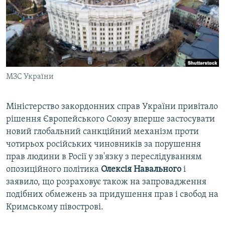
ВІДЕОУРОКИ «ELIFBE»
Русский
СВІДЧЕННЯ ОКУПАЦІЇ
Qırımtatar
УКРАЇНСЬКА ПРОБЛЕМА КРИМУ
ДОЛУЧАЙСЯ!
ІНФОГРАФІКА
МЗС України
Міністерство закордонних справ України привітало
Усі сайти RFE/RL
рішення Європейського Союзу вперше застосувати
новий глобальний санкційний механізм проти
чотирьох російських чиновників за порушення
прав людини в Росії у зв'язку з переслідуванням
опозиційного політика
Олексія Навального
і
заявило, що розраховує також на запровадження
подібних обмежень за придушення прав і свобод на
Кримському півострові.