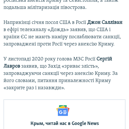
російська анексія Криму та Севастополя, а також
подальша мілітаризація півострова.
Наприкінці січня посол США в Росії
Джон Салліван
в ефірі телеканалу «Дождь» заявив, що США і
країни ЄС не мають наміру послаблювати санкції,
запроваджені проти Росії через анексію Криму.
У листопаді 2020 року голова МЗС Росії
Сергій
Лавров
заявив, що Захід «зриває злість»,
запроваджуючи санкції через анексію Криму. За
його словами, питання приналежності Криму
«закрите раз і назавжди».
Крым, читай нас в Google News