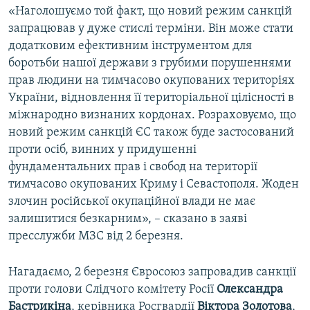
«Наголошуємо той факт, що новий режим санкцій
запрацював у дуже стислі терміни. Він може стати
додатковим ефективним інструментом для
боротьби нашої держави з грубими порушеннями
прав людини на тимчасово окупованих територіях
України, відновлення її територіальної цілісності в
міжнародно визнаних кордонах. Розраховуємо, що
новий режим санкцій ЄС також буде застосований
проти осіб, винних у придушенні
фундаментальних прав і свобод на території
тимчасово окупованих Криму і Севастополя. Жоден
злочин російської окупаційної влади не має
залишитися безкарним», – сказано в заяві
пресслужби МЗС від 2 березня.
Нагадаємо, 2 березня Євросоюз запровадив санкції
проти голови Слідчого комітету Росії
Олександра
Бастрикіна
, керівника Росгвардії
Віктора Золотова
,