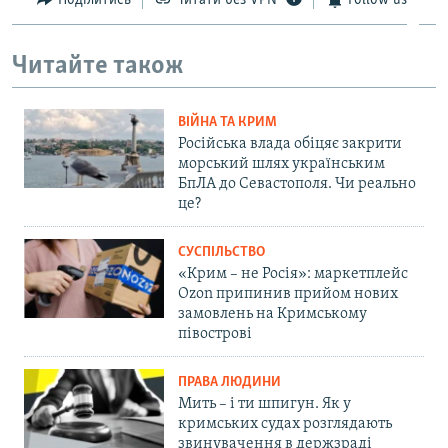
Поділитись
Читати без VPN
Follow us
Читайте також
ВІЙНА ТА КРИМ
Російська влада обіцяє закрити
морський шлях українським
БпЛА до Севастополя. Чи реально
це?
СУСПІЛЬСТВО
«Крим – не Росія»: маркетплейс
Ozon припинив прийом нових
замовлень на Кримському
півострові
ПРАВА ЛЮДИНИ
Мить – і ти шпигун. Як у
кримських судах розглядають
звинувачення в держзраді