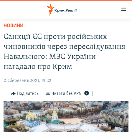
Доступність
посилання
Перейти
НОВИНИ
до
НОВИНИ
Санкції ЄС проти російських
основного
ВОДА.КРИМ
матеріалу
чиновників через переслідування
ВІДЕО ТА ФОТО
Перейти
Навального: МЗС України
до
ПОЛІТИКА
нагадало про Крим
основної
БЛОГИ
навігації
02 березень 2021, 19:22
Перейти
ПОГЛЯД
до
Поділитись
Читати без VPN
ІНТЕРВ'Ю
пошуку
ВСЕ ЗА ДЕНЬ
СПЕЦПРОЕКТИ
ЯК ОБІЙТИ БЛОКУВАННЯ
ДЕПОРТАЦІЯ