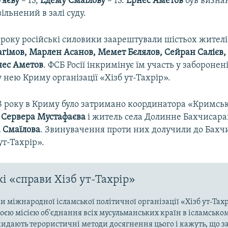
'яєву
– 13,
Едему Смаїлову
– 13.
Ернес Аметов
був визна
ільнений в залі суду.
 року російські силовики заарештували шістьох жителі
агімов, Марлен Асанов, Мемет Бєлялов, Сейран Салієв,
ес Аметов
. ФСБ Росії інкримінує їм участь у забороненій
нею Криму організації «Хізб ут-Тахрір».
18 року в Криму було затримано координатора «Кримськ
»
Сервера Мустафаєва
і житель села Долинне Бахчисара
 Смаїлова
. Звинувачення проти них долучили до Бахч
ут-Тахрір».
і «справи Хізб ут-Тахрір»
 міжнародної ісламської політичної організації «Хізб ут-Тах
оєю місією об'єднання всіх мусульманських країн в ісламськом
кидають терористичні методи досягнення цього і кажуть, що з