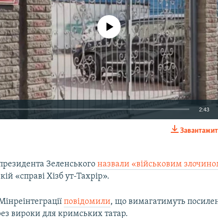
No media source currently available
2:43
Завантажит
EMBED
 президента Зеленського
назвали «військовим злочин
ій «справі Хізб ут-Тахрір».
Auto
240p
360p
480p
 Мінреінтеграції
повідомили
, що вимагатимуть посиле
рез вироки для кримських татар.
720p
1080p