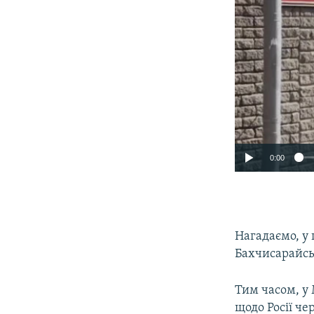
0:00
Нагадаємо, у
Бахчисарайськ
Тим часом, у
щодо Росії че