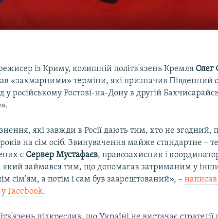
режисер із Криму, колишній політв'язень Кремля
Олег 
звав «захмарними» терміни, які призначив Південний
д у російському Ростові-на-Дону в другій Бахчисарайсь
».
знення, які завжди в Росії дають тим, хто не згодний,
 років на сім осіб. Звинувачення майже стандартне – т
ених є
Сервер Мустафаєв
, правозахисник і координато
», який займався тим, що допомагав затриманим у інш
нім сім'ям, а потім і сам був заарештований», –
написав
 у Facebook
.
тв'язень підкреслив, що Україні не вистачає стратегії