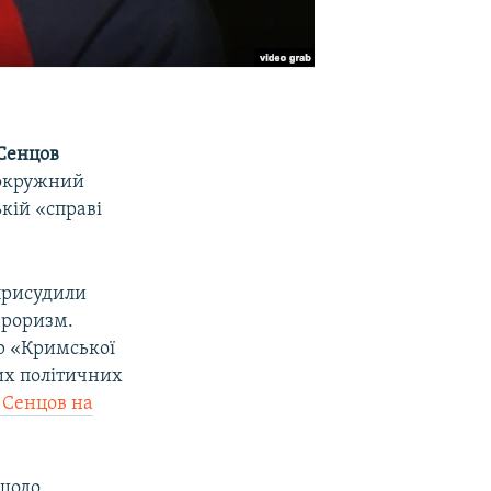
Сенцов
 окружний
кій «справі
 присудили
ероризм.
р «Кримської
их політичних
 Сенцов на
 щодо