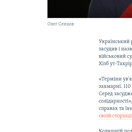
Олег Сенцов
Український 
засудив і на
військовий су
Хізб ут-Тахрір
«Терміни ув'я
захмарні. 110
Серед засудж
солідарності
справах та їх
своїй сторінці
Колишній полі