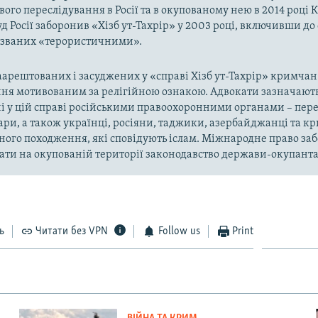
ого переслідування в Росії та в окупованому нею в 2014 році 
д Росії заборонив «Хізб ут-Тахрір» у 2003 році, включивши до
названих «терористичними».
арештованих і засуджених у «справі Хізб ут-Тахрір» кримчан
ня мотивованим за релігійною ознакою. Адвокати зазначають
і у цій справі російськими правоохоронними органами – пер
ари, а також українці, росіяни, таджики, азербайджанці та 
ного походження, які сповідують іслам. Міжнародне право за
ти на окупованій території законодавство держави-окупанта
ь
Читати без VPN
Follow us
Print