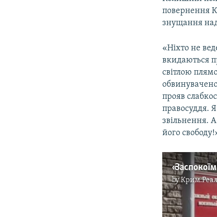
повернення Кр
знущання над
«Ніхто не вед
вкидаються п
світлою плям
обвинуваченог
прояв слабкос
правосуддя. 
звільнення. А
його свободу!
by
Крим.Реал