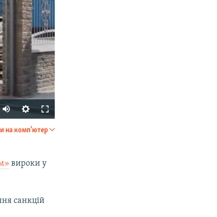
Auto
240p
и на комп'ютер
SHARE
360p
480p
ом»
вироки у
720p
1080p
ння санкцій