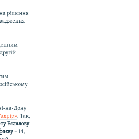
px
width
 на рішення
ровадження
денним
другій
ним
російському
ві-на-Дону
Тахрір»
. Так,
ту Бєлялову
–
фаєву
– 14,