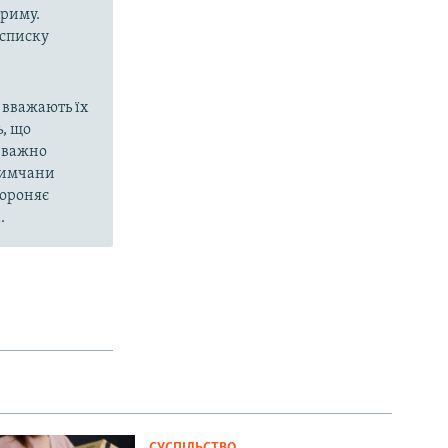
Криму.
 списку
 вважають їх
, що
еважно
кримчани
бороняє
.