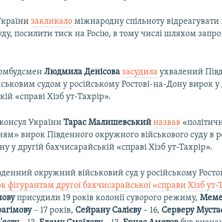
України
закликало
міжнародну спільноту відреагувати
уду, посилити тиск на Росію, в тому числі шляхом зап
 омбудсмен
Людмила Денісова
засудила
ухвалений Пів
ськовим судом у російському Ростові-на-Дону вирок у 
ій «справі Хізб ут-Тахрір».
консул України
Тарас Малишевський
назвав
«політич
ням» вирок Південного окружного військового суду в 
ну у другій бахчисарайській «справі Хізб ут-Тахрір».
івденний окружний військовий суд у російському Росто
к фігурантам другої бахчисарайської «справи Хізб ут-
нову
присудили 19 років колонії суворого режиму,
Меме
рагімову
– 17 років,
Сейрану Салієву
– 16,
Серверу Муста