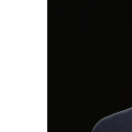
ВІДЕОУРОКИ «ELIFBE»
СВІДЧЕННЯ ОКУПАЦІЇ
УКРАЇНСЬКА ПРОБЛЕМА КРИМУ
ІНФОГРАФІКА