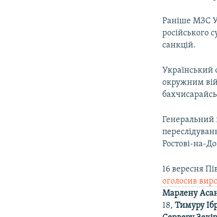
Раніше МЗС 
російського с
санкцій.
Український
окружним вій
бахчисарайськ
Генеральний 
переслідуван
Ростові-на-До
16 вересня П
оголосив виро
Марлену Аса
18,
Тимуру Іб