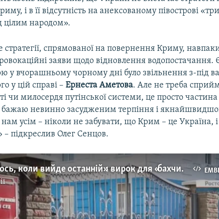
иму, і в її відсутність на анексованому півострові «тр
 цілим народом».
е стратегії, спрямованої на повернення Криму, навпаки
ровокаційні заяви щодо відновлення водопостачання.
ою у вчорашньому чорному дні було звільнення з-під в
о у цій справі –
Ернеста Аметова
. Але не треба сприй
ті чи милосердя путінської системи, це просто частина
Я бажаю невинно засудженим терпіння і якнайшвидшо
 нам усім – ніколи не забувати, що Крим – це Україна, і
» – підкреслив Олег Сенцов.
«Заспокоїмось, коли вийде останній»: вирок для «бахчисарайської вісімки» (відео)
EMB
ії