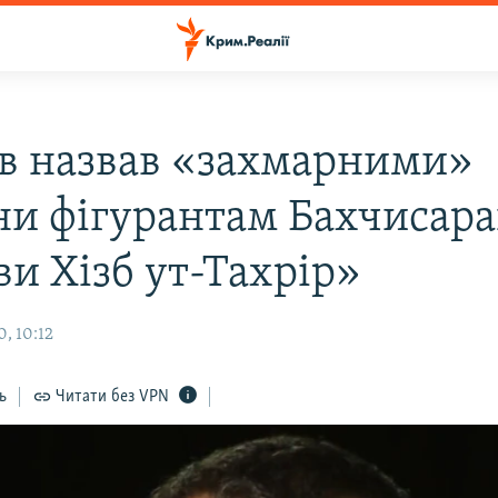
в назвав «захмарними»
ни фігурантам Бахчисара
ви Хізб ут-Тахрір»
, 10:12
ь
Читати без VPN