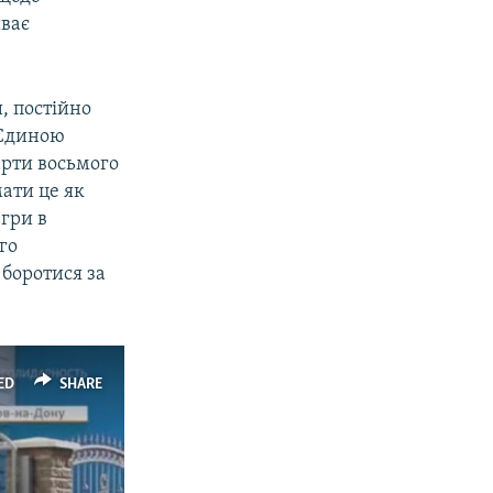
иває
, постійно
 Єдиною
арти восьмого
мати це як
 гри в
го
 боротися за
ED
SHARE