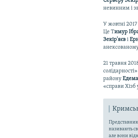
Серверу Зекір
невинним і зв
У жовтні 2017
Це Т
имур Ібр
Зекір'яєв
і
Ерн
анексованому 
21 травня 20
солідарності
району
Едема
«справи Хізб 
Кримськ
Представники
називають св
але вони від