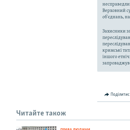
несправедлив
Верховний су
об'єднань, 
Захисники за
переслідуван
переслідуван
кримські тат
іншого етніч
запроваджува
Поділитис
Читайте також