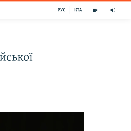
РУС
КТА
йської