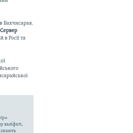
ний
в Бахчисарая.
 Сервер
 в Росії та
ої
йського
исарайської
рір»
у халіфаті,
азнають