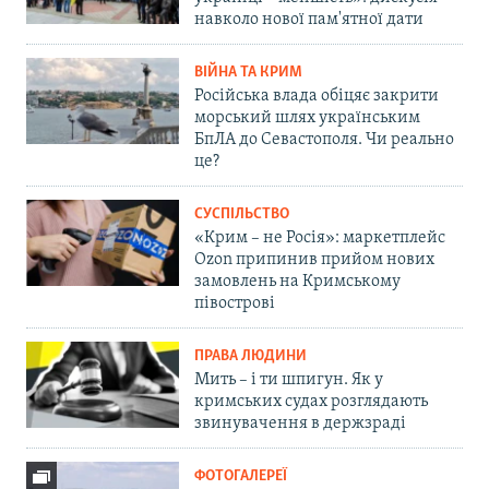
навколо нової пам'ятної дати
ВІЙНА ТА КРИМ
Російська влада обіцяє закрити
морський шлях українським
БпЛА до Севастополя. Чи реально
це?
СУСПІЛЬСТВО
«Крим – не Росія»: маркетплейс
Ozon припинив прийом нових
замовлень на Кримському
півострові
ПРАВА ЛЮДИНИ
Мить – і ти шпигун. Як у
кримських судах розглядають
звинувачення в держзраді
ФОТОГАЛЕРЕЇ