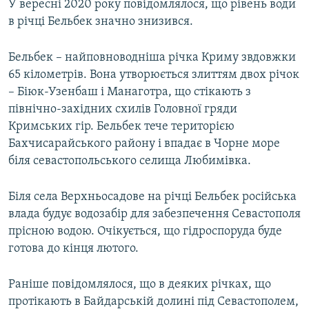
У вересні 2020 року повідомлялося, що рівень води
в річці Бельбек значно знизився.
Бельбек – найповноводніша річка Криму звдовжки
65 кілометрів. Вона утворюється злиттям двох річок
– Біюк-Узенбаш і Манаготра, що стікають з
північно-західних схилів Головної гряди
Кримських гір. Бельбек тече територією
Бахчисарайського району і впадає в Чорне море
біля севастопольського селища Любимівка.
Біля села Верхньосадове на річці Бельбек російська
влада будує водозабір для забезпечення Севастополя
прісною водою. Очікується, що гідроспоруда буде
готова до кінця лютого.
Раніше повідомлялося, що в деяких річках, що
протікають в Байдарській долині під Севастополем,