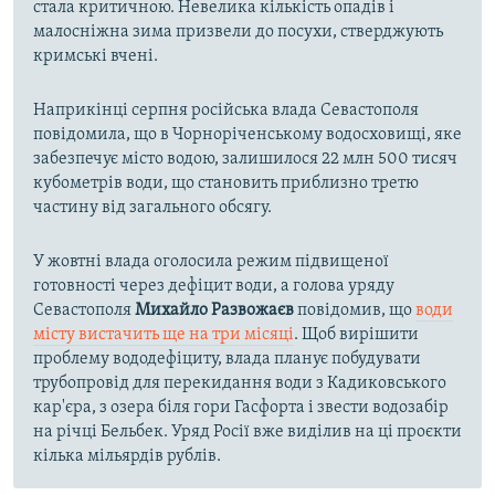
стала критичною. Невелика кількість опадів і
малосніжна зима призвели до посухи, стверджують
кримські вчені.
Наприкінці серпня російська влада Севастополя
повідомила, що в Чорноріченському водосховищі, яке
забезпечує місто водою, залишилося 22 млн 500 тисяч
кубометрів води, що становить приблизно третю
частину від загального обсягу.
У жовтні влада оголосила режим підвищеної
готовності через дефіцит води, а голова уряду
Севастополя
Михайло Развожаєв
повідомив, що
води
місту вистачить ще на три місяці
. Щоб вирішити
проблему вододефіциту, влада планує побудувати
трубопровід для перекидання води з Кадиковського
кар'єра, з озера біля гори Гасфорта і звести водозабір
на річці Бельбек. Уряд Росії вже виділив на ці проєкти
кілька мільярдів рублів.