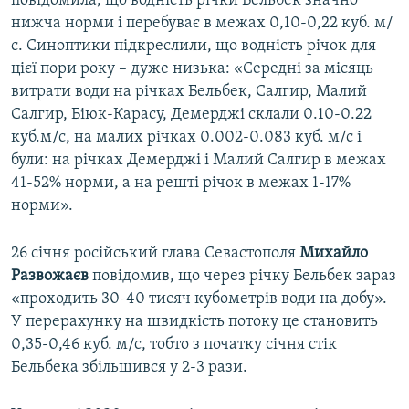
повідомила, що водність річки Бельбек значно
нижча норми і перебуває в межах 0,10-0,22 куб. м/
с. Синоптики підкреслили, що водність річок для
цієї пори року – дуже низька: «Середні за місяць
витрати води на річках Бельбек, Салгир, Малий
Салгир, Біюк-Карасу, Демерджі склали 0.10-0.22
куб.м/с, на малих річках 0.002-0.083 куб. м/с і
були: на річках Демерджі і Малий Салгир в межах
41-52% норми, а на решті річок в межах 1-17%
норми».
26 січня російський глава Севастополя
Михайло
Развожаєв
повідомив, що через річку Бельбек зараз
«проходить 30-40 тисяч кубометрів води на добу».
У перерахунку на швидкість потоку це становить
0,35-0,46 куб. м/с, тобто з початку січня стік
Бельбека збільшився у 2-3 рази.