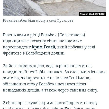
ВІДЕОУРОКИ «ELIFBE»
Русский
СВІДЧЕННЯ ОКУПАЦІЇ
Qırımtatar
Річка Бельбек біля мосту в селі Фронтове
УКРАЇНСЬКА ПРОБЛЕМА КРИМУ
ДОЛУЧАЙСЯ!
ІНФОГРАФІКА
Рівень води в річці Бельбек (Севастополь)
підвищився з початку січня, повідомляє
кореспондент
Крим.Реалії
, який побував у селі
Усі сайти RFE/RL
Фронтове в Бельбецькій долині.
За його інформацією, вода в річці каламутна,
швидкість її течії збільшилася. За словами місцевих
жителів, які просять не називати їхні імена,
збільшення стоку Бельбека почалося після
нещодавніх дощів, а також через танення снігу.
2 січня пресслужба кримського Гідрометцентру