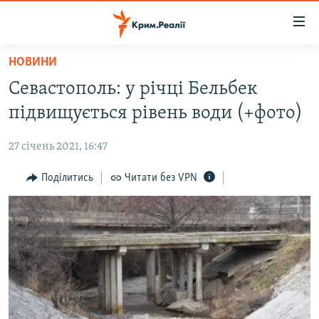
Доступність
посилання
Перейти
НОВИНИ
до
НОВИНИ
Севастополь: у річці Бельбек
основного
ВОДА.КРИМ
матеріалу
підвищується рівень води (+фото)
ВІДЕО ТА ФОТО
Перейти
до
27 січень 2021, 16:47
ПОЛІТИКА
основної
БЛОГИ
Поділитись
Читати без VPN
навігації
Перейти
ПОГЛЯД
до
ІНТЕРВ'Ю
пошуку
ВСЕ ЗА ДЕНЬ
СПЕЦПРОЕКТИ
ЯК ОБІЙТИ БЛОКУВАННЯ
ДЕПОРТАЦІЯ