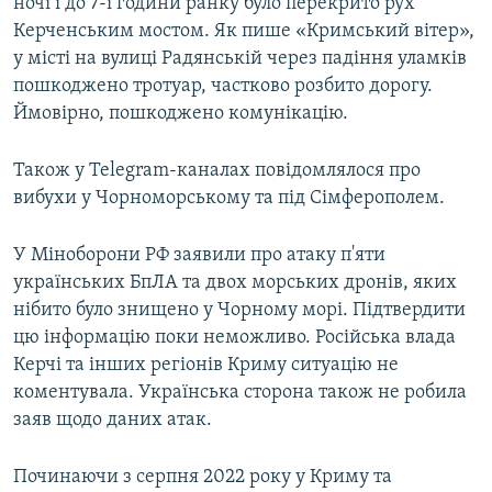
ночі і до 7-ї години ранку було перекрито рух
Керченським мостом. Як пише «Кримський вітер»,
у місті на вулиці Радянській через падіння уламків
пошкоджено тротуар, частково розбито дорогу.
Ймовірно, пошкоджено комунікацію.
Також у Telegram-каналах повідомлялося про
вибухи у Чорноморському та під Сімферополем.
У Міноборони РФ заявили про атаку п'яти
українських БпЛА та двох морських дронів, яких
нібито було знищено у Чорному морі. Підтвердити
цю інформацію поки неможливо. Російська влада
Керчі та інших регіонів Криму ситуацію не
коментувала. Українська сторона також не робила
заяв щодо даних атак.
Починаючи з серпня 2022 року у Криму та