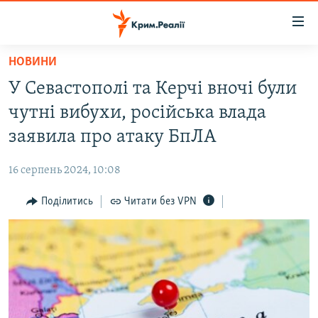
Доступність
посилання
Перейти
НОВИНИ
до
НОВИНИ
У Севастополі та Керчі вночі були
основного
ВОДА.КРИМ
матеріалу
чутні вибухи, російська влада
ВІДЕО ТА ФОТО
Перейти
заявила про атаку БпЛА
до
ПОЛІТИКА
основної
16 серпень 2024, 10:08
БЛОГИ
навігації
Перейти
Поділитись
Читати без VPN
ПОГЛЯД
до
ІНТЕРВ'Ю
пошуку
ВСЕ ЗА ДЕНЬ
СПЕЦПРОЕКТИ
ЯК ОБІЙТИ БЛОКУВАННЯ
ДЕПОРТАЦІЯ