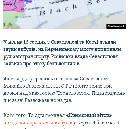
ВІДЕОУРОКИ «ELIFBE»
Русский
СВІДЧЕННЯ ОКУПАЦІЇ
Qırımtatar
УКРАЇНСЬКА ПРОБЛЕМА КРИМУ
ДОЛУЧАЙСЯ!
ІНФОГРАФІКА
У ніч на 16 серпня у Севастополі та Керчі лунали
звуки вибухів, на Керченському мосту припиняли
рух автотранспорту. Російська влада Севастополя
Усі сайти RFE/RL
заявила про атаку безпілотників.
Як стверджує російський голова Севастополя
Михайло Развожаєв, ППО РФ нібито збило три
дрони над акваторією Чорного моря. Підтверджень
цій заяві Развожаєв не надав.
Крім того, Telegram-канал
«Кримський вітер»
повідомив про кілька вибухів
у Керчі. З близько 3-ї