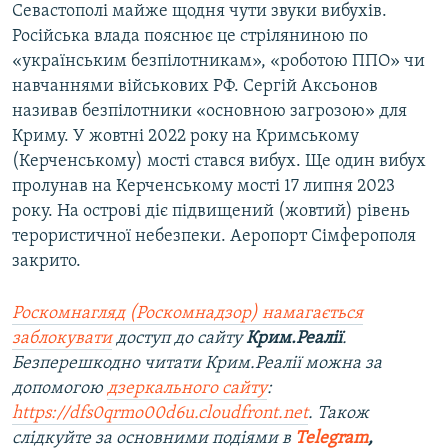
Севастополі майже щодня чути звуки вибухів.
Російська влада пояснює це стріляниною по
«українським безпілотникам», «роботою ППО» чи
навчаннями військових РФ. Сергій Аксьонов
називав безпілотники «основною загрозою» для
Криму. У жовтні 2022 року на Кримському
(Керченському) мості стався вибух. Ще один вибух
пролунав на Керченському мості 17 липня 2023
року. На острові діє підвищений (жовтий) рівень
терористичної небезпеки. Аеропорт Сімферополя
закрито.
Роскомнагляд (Роскомнадзор) намагається
заблокувати
доступ до сайту
Крим.Реалії
.
Безперешкодно читати Крим.Реалії можна за
допомогою
дзеркального сайту
:
https://dfs0qrmo00d6u.cloudfront.net
. Також
слідкуйте за основними подіями в
Telegram
,