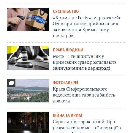
СУСПІЛЬСТВО
«Крим – не Росія»: маркетплейс
Ozon припинив прийом нових
замовлень на Кримському
півострові
ПРАВА ЛЮДИНИ
Мить – і ти шпигун. Як у
кримських судах розглядають
звинувачення в держзраді
ФОТОГАЛЕРЕЇ
Краса Сімферопольського
водосховища та занедбаність
довкола
ВІЙНА ТА КРИМ
Сорок днів, сорок ночей. Про
результати кримської операції з