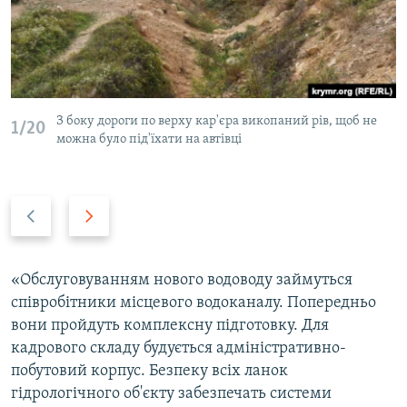
З боку дороги по верху кар'єра викопаний рів, щоб не
1/20
можна було під'їхати на автівці
P
N
r
e
e
x
v
t
«Обслуговуванням нового водоводу займуться
i
s
співробітники місцевого водоканалу. Попередньо
o
l
вони пройдуть комплексну підготовку. Для
u
i
кадрового складу будується адміністративно-
s
d
побутовий корпус. Безпеку всіх ланок
s
e
гідрологічного об'єкту забезпечать системи