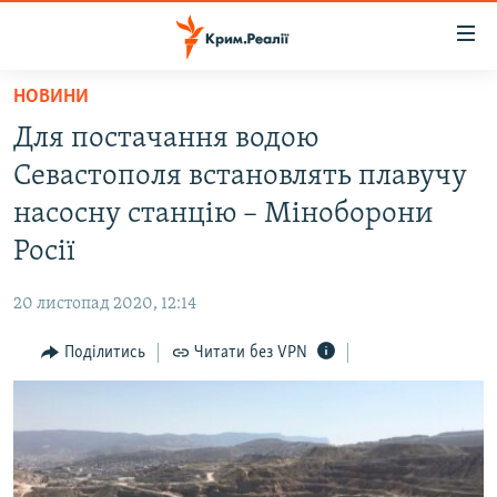
Доступність
посилання
Перейти
НОВИНИ
до
НОВИНИ
Для постачання водою
основного
ВОДА.КРИМ
матеріалу
Севастополя встановлять плавучу
ВІДЕО ТА ФОТО
Перейти
насосну станцію – Міноборони
до
ПОЛІТИКА
Росії
основної
БЛОГИ
навігації
20 листопад 2020, 12:14
Перейти
ПОГЛЯД
до
Поділитись
Читати без VPN
ІНТЕРВ'Ю
пошуку
ВСЕ ЗА ДЕНЬ
СПЕЦПРОЕКТИ
ЯК ОБІЙТИ БЛОКУВАННЯ
ДЕПОРТАЦІЯ