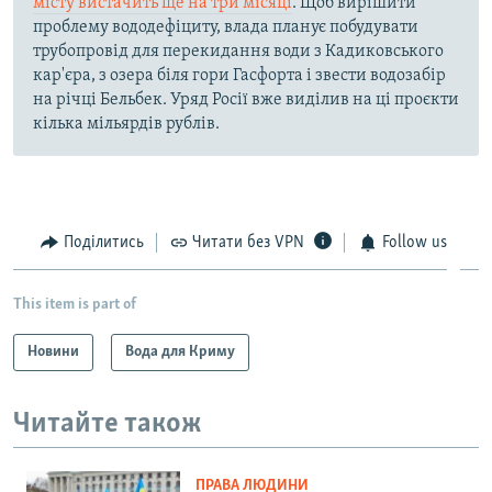
місту вистачить ще на три місяці
. Щоб вирішити
проблему вододефіциту, влада планує побудувати
трубопровід для перекидання води з Кадиковського
кар'єра, з озера біля гори Гасфорта і звести водозабір
на річці Бельбек. Уряд Росії вже виділив на ці проєкти
кілька мільярдів рублів.
Поділитись
Читати без VPN
Follow us
This item is part of
Новини
Вода для Криму
Читайте також
ПРАВА ЛЮДИНИ