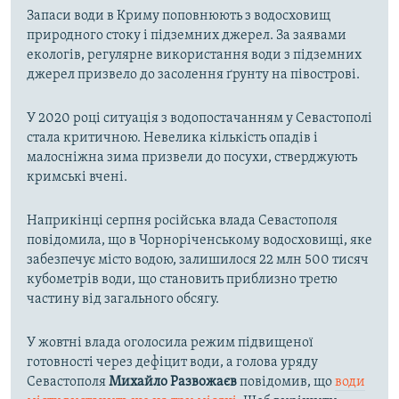
Запаси води в Криму поповнюють з водосховищ
природного стоку і підземних джерел. За заявами
екологів, регулярне використання води з підземних
джерел призвело до засолення ґрунту на півострові.
У 2020 році ситуація з водопостачанням у Севастополі
стала критичною. Невелика кількість опадів і
малосніжна зима призвели до посухи, стверджують
кримські вчені.
Наприкінці серпня російська влада Севастополя
повідомила, що в Чорноріченському водосховищі, яке
забезпечує місто водою, залишилося 22 млн 500 тисяч
кубометрів води, що становить приблизно третю
частину від загального обсягу.
У жовтні влада оголосила режим підвищеної
готовності через дефіцит води, а голова уряду
Севастополя
Михайло Развожаєв
повідомив, що
води