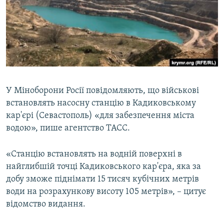
ВІДЕОУРОКИ «ELIFBE»
Русский
СВІДЧЕННЯ ОКУПАЦІЇ
Qırımtatar
УКРАЇНСЬКА ПРОБЛЕМА КРИМУ
ДОЛУЧАЙСЯ!
ІНФОГРАФІКА
У Міноборони Росії повідомляють, що військові
встановлять насосну станцію в Кадиковському
Усі сайти RFE/RL
кар'єрі (Севастополь) «для забезпечення міста
водою», пише агентство ТАСС.
«Станцію встановлять на водній поверхні в
найглибшій точці Кадиковського кар'єра, яка за
добу зможе піднімати 15 тисяч кубічних метрів
води на розрахункову висоту 105 метрів», – цитує
відомство видання.