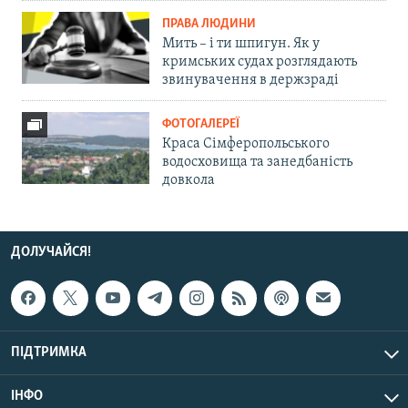
ПРАВА ЛЮДИНИ
Мить – і ти шпигун. Як у
кримських судах розглядають
звинувачення в держзраді
ФОТОГАЛЕРЕЇ
Краса Сімферопольського
водосховища та занедбаність
довкола
ДОЛУЧАЙСЯ!
ПІДТРИМКА
ІНФО