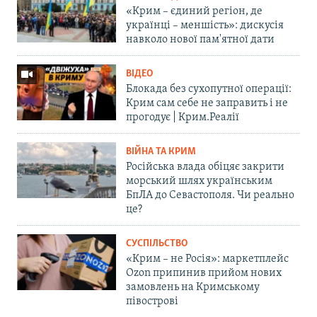
«Крим – єдиний регіон, де
українці – меншість»: дискусія
навколо нової пам'ятної дати
ВІДЕО
Блокада без сухопутної операції:
Крим сам себе не заправить і не
прогодує | Крим.Реалії
ВІЙНА ТА КРИМ
Російська влада обіцяє закрити
морський шлях українським
БпЛА до Севастополя. Чи реально
це?
СУСПІЛЬСТВО
«Крим – не Росія»: маркетплейс
Ozon припинив прийом нових
замовлень на Кримському
півострові