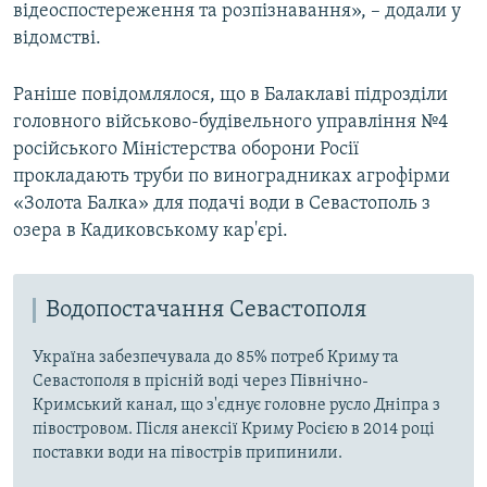
l
відеоспостереження та розпізнавання», – додали у
i
відомстві.
d
e
Раніше повідомлялося, що в Балаклаві підрозділи
головного військово-будівельного управління №4
російського Міністерства оборони Росії
прокладають труби по виноградниках агрофірми
«Золота Балка» для подачі води в Севастополь з
озера в Кадиковському кар'єрі.
Водопостачання Севастополя
Україна забезпечувала до 85% потреб Криму та
Севастополя в прісній воді через Північно-
Кримський канал, що з'єднує головне русло Дніпра з
півостровом. Після анексії Криму Росією в 2014 році
поставки води на півострів припинили.