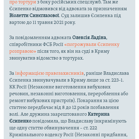
про тортури
з боку російських спецслужб. Там же
Єсипенко відмовився від адвоката за призначенням
Віолетти Синєглазової
. Суд залишив Єсипенка під
вартою до 11 травня 2021 року.
За повідомленням адвоката
Олексія Ладіна
,
співробітники ФСБ Росії
«погрожували Єсипенку
розправою»
після того, як він на суді в Криму
звинуватив відомство в тортурах.
За
інформацією правозахисників
, раніше Владислава
Єсипенка звинувачували в Криму лише за ст. 223-1.
КК Росії (Незаконне виготовлення вибухових
речовин, незаконні виготовлення, перероблення або
ремонт вибухових пристроїв). Покарання за цією
статтею передбачає від 8 до 12 років позбавлення
волі. Але дружина заарештованого
Катерина
Єсипенко
повідомила, що Владиславу інкримінують
ще одну статтю обвинувачення – ст. 222
Кримінального кодексу Росії (Незаконні придбання,