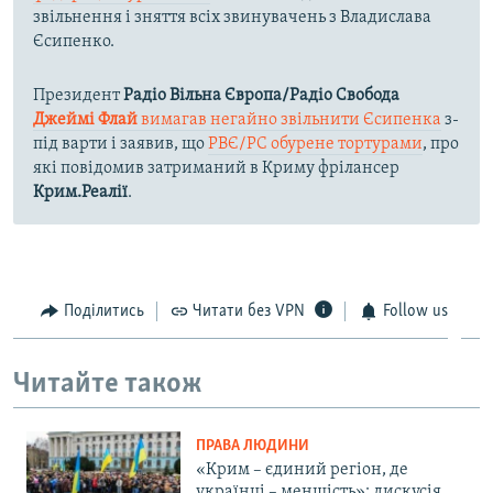
звільнення і зняття всіх звинувачень з Владислава
Єсипенко.
Президент
Радіо Вільна Європа/Радіо Свобода
Джеймі Флай
вимагав негайно звільнити Єсипенка
з-
під варти і заявив, що
РВЄ/РС обурене тортурами
, про
які повідомив затриманий в Криму фрілансер
Крим.Реалії
.
Поділитись
Читати без VPN
Follow us
Читайте також
ПРАВА ЛЮДИНИ
«Крим – єдиний регіон, де
українці – меншість»: дискусія