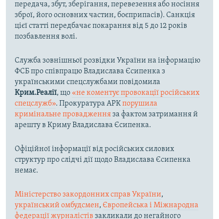
передача, збут, зберігання, перевезення або носіння
зброї, його основних частин, боєприпасів). Санкція
цієї статті передбачає покарання від 5 до 12 років
позбавлення волі.
Служба зовнішньої розвідки України на інформацію
ФСБ про співпрацю Владислава Єсипенка з
українськими спецслужбами повідомила
Крим.Реалії
, що
«не коментує провокації російських
спецслужб»
. Прокуратура АРК
порушила
кримінальне провадження
за фактом затримання й
арешту в Криму Владислава Єсипенка.
Офіційної інформації від російських силових
структур про слідчі дії щодо Владислава Єсипенка
немає.
Міністерство закордонних справ України
,
український омбудсмен
,
Європейська і Міжнародна
федерації журналістів
закликали до негайного