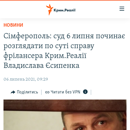
Доступність
посилання
Перейти
НОВИНИ
до
НОВИНИ
Сімферополь: суд 6 липня починає
основного
ВОДА.КРИМ
матеріалу
розглядати по суті справу
ВІДЕО ТА ФОТО
Перейти
фрілансера Крим.Реалії
до
ПОЛІТИКА
Владислава Єсипенка
основної
БЛОГИ
навігації
06 липень 2021, 09:29
Перейти
ПОГЛЯД
до
Поділитись
Читати без VPN
ІНТЕРВ'Ю
пошуку
ВСЕ ЗА ДЕНЬ
СПЕЦПРОЕКТИ
ЯК ОБІЙТИ БЛОКУВАННЯ
ДЕПОРТАЦІЯ