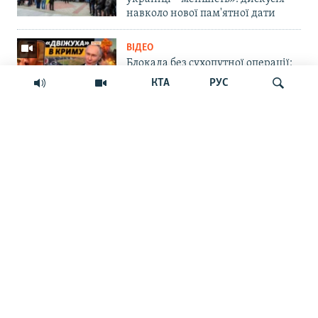
навколо нової пам'ятної дати
ВІДЕО
Блокада без сухопутної операції:
Крим сам себе не заправить і не
КТА
РУС
прогодує | Крим.Реалії
ВІЙНА ТА КРИМ
Російська влада обіцяє закрити
Шукати
морський шлях українським
БпЛА до Севастополя. Чи реально
це?
СУСПІЛЬСТВО
«Крим – не Росія»: маркетплейс
Ozon припинив прийом нових
замовлень на Кримському
півострові
ПРАВА ЛЮДИНИ