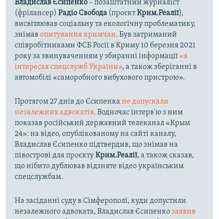
Владислав Єсипенко
– позаштатний журналіст
(фрілансер)
Радіо Свобода
(проєкт
Крим.Реалії
),
висвітлював соціальну та екологічну проблематику,
знімав
опитування кримчан
. Був затриманий
співробітниками ФСБ Росії в Криму 10 березня 2021
року за звинуваченням у збиранні інформації
«в
інтересах спецслужб України»
, а також зберіганні в
автомобілі «саморобного вибухового пристрою».
Протягом 27 днів до Єсипенка
не допускали
незалежних адвокатів
. Водночас інтерв'ю з ним
показав російський державний телеканал «Крым
24»: на відео, опублікованому на сайті каналу,
Владислав Єсипенко підтвердив, що знімав на
півострові для проєкту
Крим.Реалії
, а також сказав,
що нібито дублював відзняте відео українським
спецслужбам.
На засіданні суду в Сімферополі, куди допустили
незалежного адвоката, Владислав Єсипенко
заявив