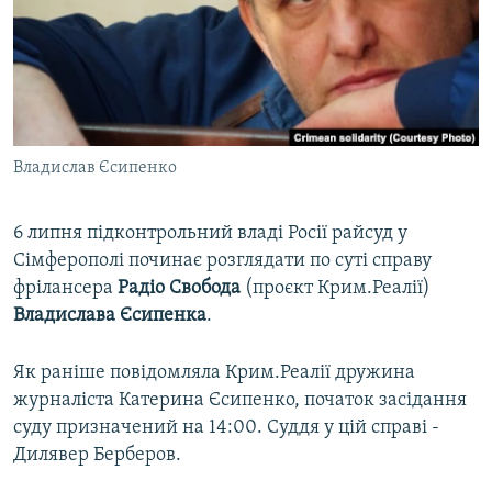
ВІДЕОУРОКИ «ELIFBE»
Русский
СВІДЧЕННЯ ОКУПАЦІЇ
Qırımtatar
УКРАЇНСЬКА ПРОБЛЕМА КРИМУ
ДОЛУЧАЙСЯ!
ІНФОГРАФІКА
Владислав Єсипенко
6 липня підконтрольний владі Росії райсуд у
Усі сайти RFE/RL
Сімферополі починає розглядати по суті справу
фрілансера
Радіо Свобода
(проєкт Крим.Реалії)
Владислава Єсипенка
.
Як раніше повідомляла Крим.Реалії дружина
журналіста Катерина Єсипенко, початок засідання
суду призначений на 14:00. Суддя у цій справі -
Дилявер Берберов.