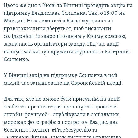
Цього же дня в Києві та Вінниці проведуть акцію на
підтримку Владислава Єсипенка. Так, о 18:00 на
Майдані Незалежності в Києві журналісти і
правозахисники зберуться, щоб висловити
солідарність із заарештованим у Криму колегою,
зазначають організатори заходу. Під час акції
планується виступ дружини журналіста Катерини
Єсипенко.
У Вінниці захід на підтримку Єсипенка в цей
самий час заплановано на Європейській площі.
Для тих, хто не зможе бути присутнім на акції
особисто, організатори пропонують провести
онлайн-флешмоб – опублікувати в соціальних
мережах фотографію з портретом Владислава
Єсипенка і хештег #FreeYesypenko та
#CrimeaisUkraine. Також листи для Владислава