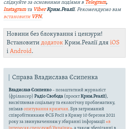
слідкуйте за основними подіями в
Telegram
,
Instagram
та
Viber
Крим.Реалії
. Рекомендуємо вам
встановити
VPN
.
Новини без блокування і цензури!
Встановити
додаток
Крим.Реалії для
iOS
і
Android
.
Справа Владислава Єсипенка
Владислав Єсипенко
– позаштатний журналіст
(фрілансер)
Радіо Свобода
(проєкт
Крим.Реалії
),
висвітлював соціальну та екологічну проблематику,
знімав
опитування кримчан
. Був затриманий
співробітниками ФСБ Росії в Криму 10 березня 2021
року за звинуваченням у збиранні інформації
«в
інтересах спецслужб України»
, а також зберіганні в