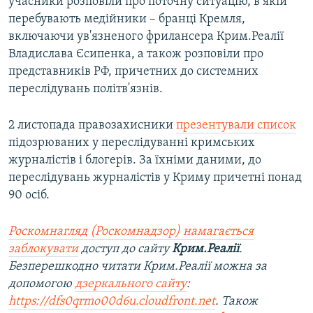
учасники розповіли про поточну ситуацію, в якій
перебувають медійники – бранці Кремля,
включаючи ув'язненого фрилансера Крим.Реалії
Владислава Єсипенка, а також розповіли про
представників РФ, причетних до системних
переслідувань політв'язнів.
2 листопада правозахисники
презентували список
підозрюваних у переслідуванні кримських
журналістів і блогерів. За їхніми даними, до
переслідувань журналістів у Криму причетні понад
90 осіб.
Роскомнагляд (Роскомнадзор) намагається
заблокувати
доступ до сайту
Крим.Реалії
.
Безперешкодно читати Крим.Реалії можна за
допомогою
дзеркального сайту
:
https://dfs0qrmo00d6u.cloudfront.net
. Також