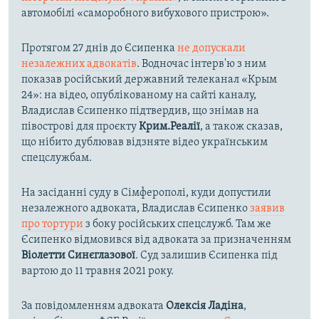
автомобілі «саморобного вибухового пристрою».
Протягом 27 днів до Єсипенка
не допускали
незалежних адвокатів
. Водночас інтерв'ю з ним
показав російський державний телеканал «Крым
24»: на відео, опублікованому на сайті каналу,
Владислав Єсипенко підтвердив, що знімав на
півострові для проєкту
Крим.Реалії
, а також сказав,
що нібито дублював відзняте відео українським
спецслужбам.
На засіданні суду в Сімферополі, куди допустили
незалежного адвоката, Владислав Єсипенко
заявив
про тортури
з боку російських спецслужб. Там же
Єсипенко відмовився від адвоката за призначенням
Віолетти Синєглазової
. Суд залишив Єсипенка під
вартою до 11 травня 2021 року.
За повідомленням адвоката
Олексія Ладіна
,