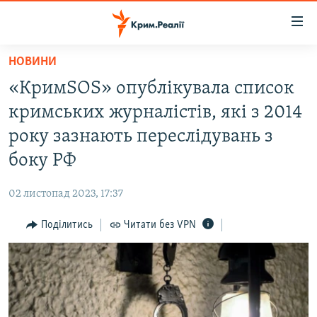
Доступність
посилання
Перейти
НОВИНИ
до
НОВИНИ
«КримSOS» опублікувала список
основного
ВОДА.КРИМ
матеріалу
кримських журналістів, які з 2014
ВІДЕО ТА ФОТО
Перейти
року зазнають переслідувань з
до
ПОЛІТИКА
боку РФ
основної
БЛОГИ
навігації
02 листопад 2023, 17:37
Перейти
ПОГЛЯД
до
Поділитись
Читати без VPN
ІНТЕРВ'Ю
пошуку
ВСЕ ЗА ДЕНЬ
СПЕЦПРОЕКТИ
ЯК ОБІЙТИ БЛОКУВАННЯ
ДЕПОРТАЦІЯ