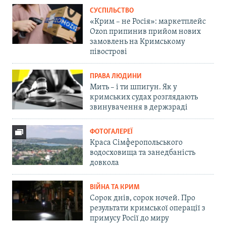
СУСПІЛЬСТВО
«Крим – не Росія»: маркетплейс
Ozon припинив прийом нових
замовлень на Кримському
півострові
ПРАВА ЛЮДИНИ
Мить – і ти шпигун. Як у
кримських судах розглядають
звинувачення в держзраді
ФОТОГАЛЕРЕЇ
Краса Сімферопольського
водосховища та занедбаність
довкола
ВІЙНА ТА КРИМ
Сорок днів, сорок ночей. Про
результати кримської операції з
примусу Росії до миру