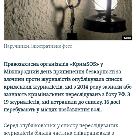
ВІДЕОУРОКИ «ELIFBE»
Русский
СВІДЧЕННЯ ОКУПАЦІЇ
Qırımtatar
УКРАЇНСЬКА ПРОБЛЕМА КРИМУ
ДОЛУЧАЙСЯ!
ІНФОГРАФІКА
Наручники, ілюстративне фото
Правозахисна організація «КримSOS» у
Усі сайти RFE/RL
Міжнародний день припинення безкарності за
злочини проти журналістів опублікувала список
кримських журналістів, які з 2014 року зазнали або
зазнають кримінальних переслідувань з боку РФ. З
19 журналістів, які потрапили до списку, 16 досі
перебувають у місцях позбавлення волі.
Серед опублікованих у списку переслідуваних
журналістів більша частина співпрацювала з