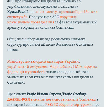
ФСБ про співпрацю Владислава Єсипенка з
українськими спецслужбами повідомила
Крим.Реалії
, що
«не коментує провокації російських
спецслужб»
. Прокуратура АРК
порушила
кримінальне провадження
за фактом затримання й
арешту в Криму Владислава Єсипенка.
Офіційної інформації від російських силових
структур про слідчі дії щодо Владислава Єсипенка
немає.
Міністерство закордонних справ України
,
український омбудсмен
,
Європейська і Міжнародна
федерації журналістів
закликали до негайного
звільнення і зняття всіх звинувачень з Владислава
Єсипенко.
Президент
Радіо Вільна Європа/Радіо Свобода
Джеймі Флай
вимагав негайно звільнити Єсипенка
з-
під варти і заявив, що
РВЄ/РС обурене тортурами
, про