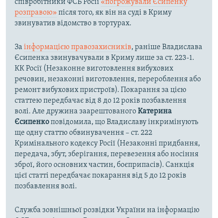
співробітники ФСБ Росії
«погрожували Єсипенку
розправою»
після того, як він на суді в Криму
звинуватив відомство в тортурах.
За
інформацією правозахисників
, раніше Владислава
Єсипенка звинувачували в Криму лише за ст. 223-1.
КК Росії (Незаконне виготовлення вибухових
речовин, незаконні виготовлення, перероблення або
ремонт вибухових пристроїв). Покарання за цією
статтею передбачає від 8 до 12 років позбавлення
волі. Але дружина заарештованого
Катерина
Єсипенко
повідомила, що Владиславу інкримінують
ще одну статтю обвинувачення – ст. 222
Кримінального кодексу Росії (Незаконні придбання,
передача, збут, зберігання, перевезення або носіння
зброї, його основних частин, боєприпасів). Санкція
цієї статті передбачає покарання від 5 до 12 років
позбавлення волі.
Служба зовнішньої розвідки України на інформацію