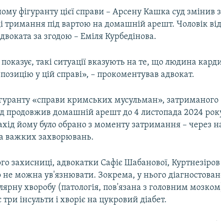
шому фігуранту цієї справи – Арсену Кашка суд змінив
ді тримання під вартою на домашній арешт. Чоловік ві
адвоката за згодою – Еміля Курбедінова.
показує, такі ситуації вказують на те, що людина кар
позицію у цій справі», – прокоментував адвокат.
гуранту «справи кримських мусульман», затриманого 
уд продовжив домашній арешт до 4 листопада 2024 рок
хід йому було обрано з моменту затримання – через н
та важких захворювань.
го захисниці, адвокатки Сафіє Шабанової, Куртнезіров
о не можна ув'язнювати. Зокрема, у нього діагностован
ярну хворобу (патологія, пов'язана з головним мозком
 три інсульти і хворіє на цукровий діабет.