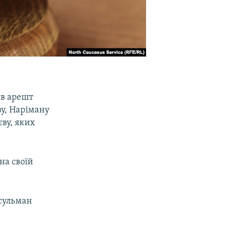
ив арешт
у, Наріману
єву, яких
на своїй
усульман