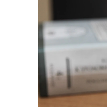
ВІДЕОУРОКИ «ELIFBE»
СВІДЧЕННЯ ОКУПАЦІЇ
УКРАЇНСЬКА ПРОБЛЕМА КРИМУ
ІНФОГРАФІКА