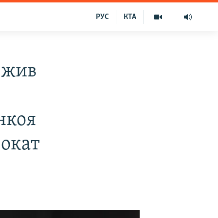
РУС
КТА
вжив
нкоя
вокат