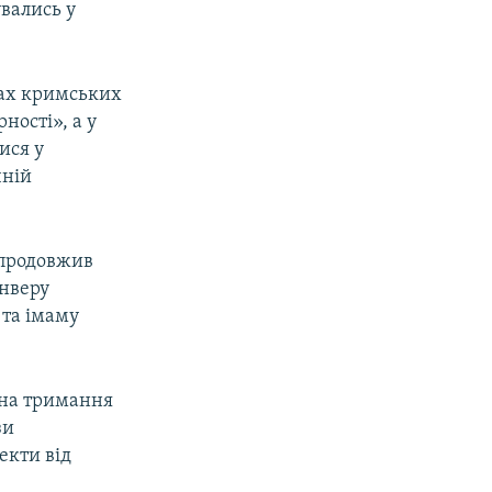
увались у
ах кримських
ності», а у
ися у
чній
 продовжив
нверу
 та імаму
 на тримання
зи
екти від