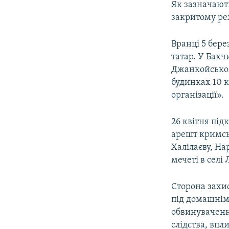
Як зазначають
закритому ре
Вранці 5 бер
татар. У Бахчи
Джанкойському
будинках 10 к
організації».
26 квітня пі
арешт кримсь
Халілаєву, На
мечеті в селі
Сторона захи
під домашнім
обвинуваченн
слідства, впл