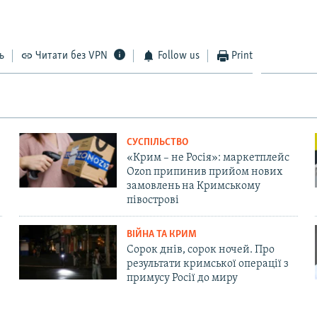
ь
Читати без VPN
Follow us
Print
СУСПІЛЬСТВО
«Крим – не Росія»: маркетплейс
Ozon припинив прийом нових
замовлень на Кримському
півострові
ВІЙНА ТА КРИМ
Сорок днів, сорок ночей. Про
результати кримської операції з
примусу Росії до миру