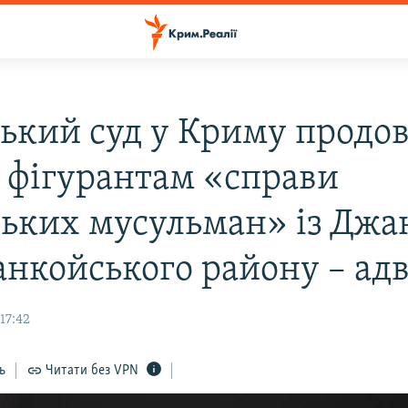
ський суд у Криму продо
 фігурантам «справи
ьких мусульман» із Джа
анкойського району – ад
17:42
ь
Читати без VPN