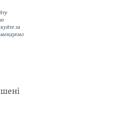
йту
ою
дкуйте за
омендуємо
ишені