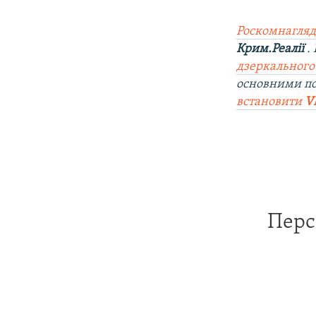
Роскомнагляд
Крим.Реалії
.
дзеркального
основними п
встановити
V
Перс