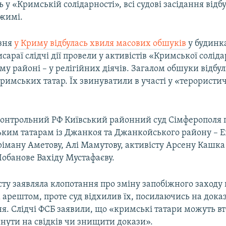
 у «Кримській солідарності», всі судові засідання відб
жимі.
езня
у Криму відбулась хвиля масових обшуків
у будинк
сараї слідчі дії провели у активістів «Кримської солідар
 районі – у релігійних діячів. Загалом обшуки відбул
римських татар. Їх звинуватили в участі у «терористи
дконтрольний РФ Київський районний суд Сімферополя
ким татарам із Джанкоя та Джанкойського району – Е
ріману Аметову, Алі Мамутову, активісту Арсену Кашка
 Лобанове Вахіду Мустафаєву.
сту заявляла клопотання про зміну запобіжного заходу
 арештом, проте суд відхилив їх, посилаючись на дока
я. Слідчі ФСБ заявили, що «кримські татари можуть вт
инути на свідків чи знищити докази».