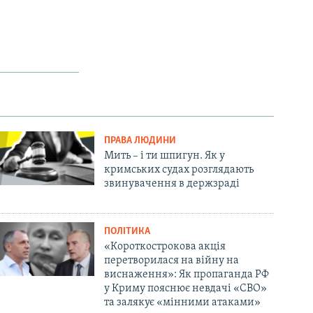
ПРАВА ЛЮДИНИ
Мить – і ти шпигун. Як у
кримських судах розглядають
звинувачення в держзраді
ПОЛІТИКА
«Короткострокова акція
перетворилася на війну на
виснаження»: Як пропаганда РФ
у Криму пояснює невдачі «СВО»
та залякує «мінними атаками»