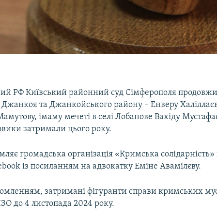
ий РФ Київський районний суд Сімферополя продовж
 Джанкоя та Джанкойського району – Енверу Халіллаєв
Мамутову, імаму мечеті в селі Лобанове Вахіду Мустафа
овики затримали цього року.
мляє громадська організація «Кримська солідарність» 
cebook із посиланням на адвокатку Еміне Авамілєву.
ідомленням, затримані фігуранти справи кримських м
ІЗО до 4 листопада 2024 року.