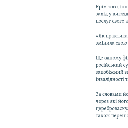
Крім того, ін
захід у вигля
послуг свого 
«Як практика 
змінила свою 
Ще одному фі
російський с
запобіжний за
інвалідності 
За словами йо
через які йог
цереброваскул
також переніс