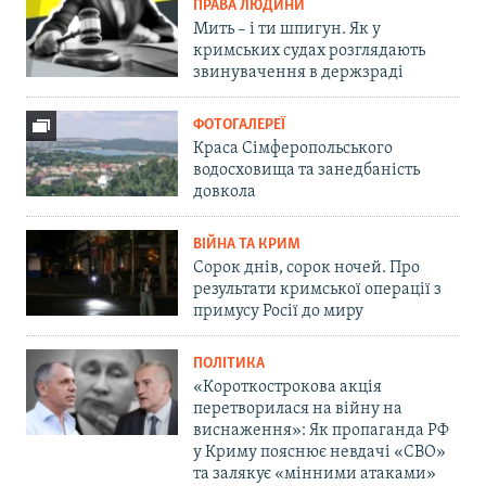
ПРАВА ЛЮДИНИ
Мить – і ти шпигун. Як у
кримських судах розглядають
звинувачення в держзраді
ФОТОГАЛЕРЕЇ
Краса Сімферопольського
водосховища та занедбаність
довкола
ВІЙНА ТА КРИМ
Сорок днів, сорок ночей. Про
результати кримської операції з
примусу Росії до миру
ПОЛІТИКА
«Короткострокова акція
перетворилася на війну на
виснаження»: Як пропаганда РФ
у Криму пояснює невдачі «СВО»
та залякує «мінними атаками»