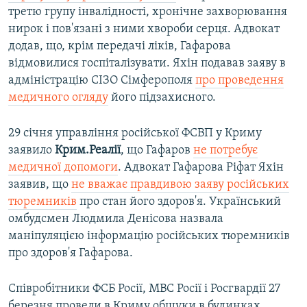
третю групу інвалідності, хронічне захворювання
нирок і пов'язані з ними хвороби серця. Адвокат
додав, що, крім передачі ліків, Гафарова
відмовилися госпіталізувати. Яхін подавав заяву в
адміністрацію СІЗО Сімферополя
про проведення
медичного огляду
його підзахисного.
29 січня управління російської ФСВП у Криму
заявило
Крим.Реалії
, що Гафаров
не потребує
медичної допомоги
. Адвокат Гафарова Ріфат Яхін
заявив, що
не вважає правдивою заяву російських
тюремників
про стан його здоров'я. Український
омбудсмен Людмила Денісова назвала
маніпуляцією інформацію російських тюремників
про здоров'я Гафарова.
Співробітники ФСБ Росії, МВС Росії і Росгвардії 27
березня провели в Криму обшуки в будинках