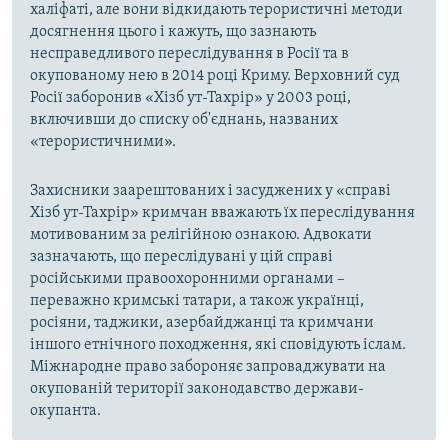
халіфаті, але вони відкидають терористичні методи
досягнення цього і кажуть, що зазнають
несправедливого переслідування в Росії та в
окупованому нею в 2014 році Криму. Верховний суд
Росії заборонив «Хізб ут-Тахрір» у 2003 році,
включивши до списку об'єднань, названих
«терористичними».
Захисники заарештованих і засуджених у «справі
Хізб ут-Тахрір» кримчан вважають їх переслідування
мотивованим за релігійною ознакою. Адвокати
зазначають, що переслідувані у цій справі
російськими правоохоронними органами –
переважно кримські татари, а також українці,
росіяни, таджики, азербайджанці та кримчани
іншого етнічного походження, які сповідують іслам.
Міжнародне право забороняє запроваджувати на
окупованій території законодавство держави-
окупанта.