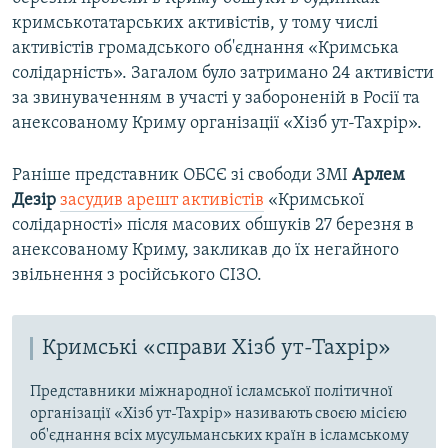
кримськотатарських активістів, у тому числі
активістів громадського об'єднання «Кримська
солідарність». Загалом було затримано 24 активісти
за звинуваченням в участі у забороненій в Росії та
анексованому Криму організації «Хізб ут-Тахрір».
Раніше представник ОБСЄ зі свободи ЗМІ
Арлем
Дезір
засудив арешт активістів
«Кримської
солідарності» після масових обшуків 27 березня в
анексованому Криму, закликав до їх негайного
звільнення з російського СІЗО.
Кримські «справи Хізб ут-Тахрір»
Представники міжнародної ісламської політичної
організації «Хізб ут-Тахрір» називають своєю місією
об'єднання всіх мусульманських країн в ісламському