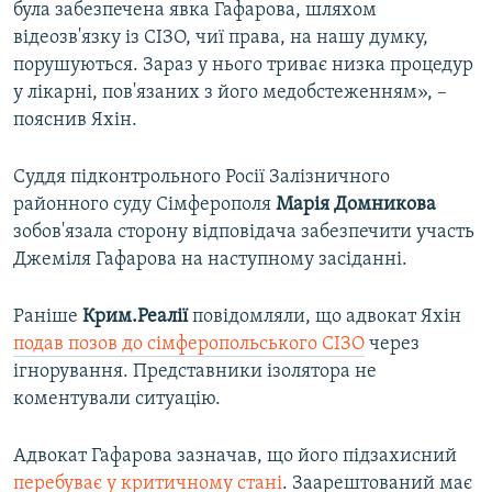
була забезпечена явка Гафарова, шляхом
відеозв'язку із СІЗО, чиї права, на нашу думку,
порушуються. Зараз у нього триває низка процедур
у лікарні, пов'язаних з його медобстеженням», –
пояснив Яхін.
Суддя підконтрольного Росії Залізничного
районного суду Сімферополя
Марія Домникова
зобов'язала сторону відповідача забезпечити участь
Джеміля Гафарова на наступному засіданні.
Раніше
Крим.Реалії
повідомляли, що адвокат Яхін
подав позов до сімферопольського СІЗО
через
ігнорування. Представники ізолятора не
коментували ситуацію.
Адвокат Гафарова зазначав, що його підзахисний
перебуває у критичному стані
. Заарештований має