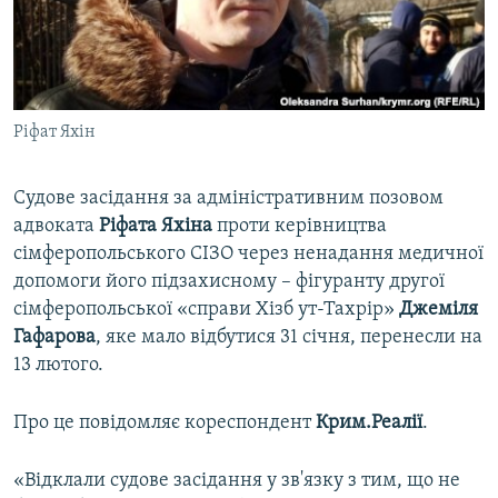
ВІДЕОУРОКИ «ELIFBE»
Русский
СВІДЧЕННЯ ОКУПАЦІЇ
Qırımtatar
УКРАЇНСЬКА ПРОБЛЕМА КРИМУ
Ріфат Яхін
ДОЛУЧАЙСЯ!
ІНФОГРАФІКА
Судове засідання за адміністративним позовом
адвоката
Ріфата Яхіна
проти керівництва
Усі сайти RFE/RL
сімферопольського СІЗО через ненадання медичної
допомоги його підзахисному – фігуранту другої
сімферопольської «справи Хізб ут-Тахрір»
Джеміля
Гафарова
, яке мало відбутися 31 січня, перенесли на
13 лютого.
Про це повідомляє кореспондент
Крим.Реалії
.
«Відклали судове засідання у зв'язку з тим, що не