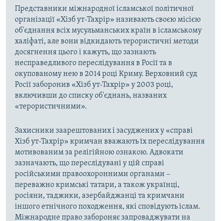
Представники міжнародної ісламської політичної
організації «Хізб ут-Тахрір» називають своєю місією
об'єднання всіх мусульманських країн в ісламському
халіфаті, але вони відкидають терористичні методи
досягнення цього і кажуть, що зазнають
несправедливого переслідування в Росії та в
окупованому нею в 2014 році Криму. Верховний суд
Росії заборонив «Хізб ут-Тахрір» у 2003 році,
включивши до списку об'єднань, названих
«терористичними».
Захисники заарештованих і засуджених у «справі
Хізб ут-Тахрір» кримчан вважають їх переслідування
мотивованим за релігійною ознакою. Адвокати
зазначають, що переслідувані у цій справі
російськими правоохоронними органами –
переважно кримські татари, а також українці,
росіяни, таджики, азербайджанці та кримчани
іншого етнічного походження, які сповідують іслам.
Міжнародне право забороняє запроваджувати на