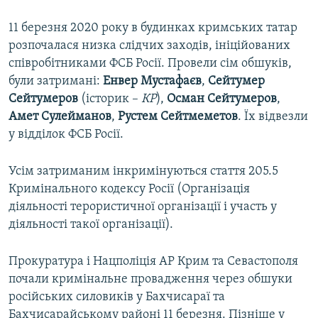
11 березня 2020 року в будинках кримських татар
розпочалася низка слідчих заходів, ініційованих
співробітниками ФСБ Росії. Провели сім обшуків,
були затримані:
Енвер Мустафаєв
,
Сейтумер
Сейтумеров
(історик –
КР
),
Осман Сейтумеров
,
Амет Сулейманов
,
Рустем Сейтмеметов
. Їх відвезли
у відділок ФСБ Росії.
Усім затриманим інкримінуються стаття 205.5
Кримінального кодексу Росії (Організація
діяльності терористичної організації і участь у
діяльності такої організації).
Прокуратура і Нацполіція АР Крим та Севастополя
почали кримінальне провадження через обшуки
російських силовиків у Бахчисараї та
Бахчисарайському районі 11 березня. Пізніше у