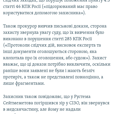
слідчих заходах, що порушує положення пункту 4.3
статті 46 КПК Росії («підозрюваний має право
користуватися допомогою захисника»).
Також прокурор вивчив письмові докази, сторона
захисту звернула увагу суду, що їх вивчення було
виконано в порушення статті 285 КПК Росії
(«Протоколи слідчих дій, висновок експерта та
інші документи оголошуються стороною, яка
клопотала про їх оголошення, або судом»). Захист
вважає, що ці докази потрібно виключити, оскільки
раніше вони заявлені не були і мають безліч
протиріч, а також не представлені повноцінно, а
лише фрагментами.
Захисник також повідомляє, що у Рустема
Сейтмеметова погіршився зір у СІЗО, він звернувся
в медсанчастину, але йому не надали