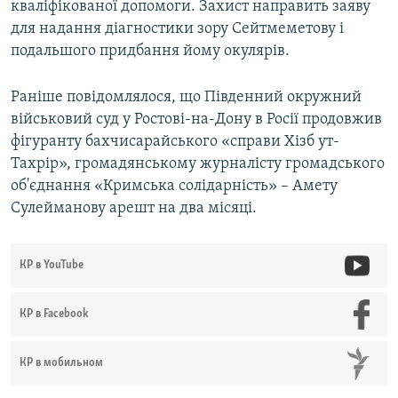
кваліфікованої допомоги. Захист направить заяву
для надання діагностики зору Сейтмеметову і
подальшого придбання йому окулярів.
Раніше повідомлялося, що Південний окружний
військовий суд у Ростові-на-Дону в Росії продовжив
фігуранту бахчисарайського «справи Хізб ут-
Тахрір», громадянському журналісту громадського
об'єднання «Кримська солідарність» – Амету
Сулейманову арешт на два місяці.
КР в YouTube
КР в Facebook
КР в мобильном