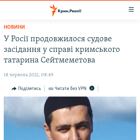
Доступність
посилання
Перейти
НОВИНИ
до
НОВИНИ
У Росії продовжилося судове
основного
ВОДА.КРИМ
матеріалу
засідання у справі кримського
ВІДЕО ТА ФОТО
Перейти
татарина Сейтмеметова
до
ПОЛІТИКА
основної
18 червень 2021, 08:49
БЛОГИ
навігації
Перейти
Поділитись
Читати без VPN
ПОГЛЯД
до
ІНТЕРВ'Ю
пошуку
ВСЕ ЗА ДЕНЬ
СПЕЦПРОЕКТИ
ЯК ОБІЙТИ БЛОКУВАННЯ
ДЕПОРТАЦІЯ