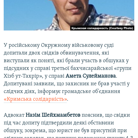
ВІДЕОУРОКИ «ELIFBE»
Русский
СВІДЧЕННЯ ОКУПАЦІЇ
Qırımtatar
УКРАЇНСЬКА ПРОБЛЕМА КРИМУ
ДОЛУЧАЙСЯ!
ІНФОГРАФІКА
У російському Окружному військовому суді
допитали двох свідків обвинувачення, які
виступали як поняті, які брали участь в обшуках у
Усі сайти RFE/RL
підсудних у справі третьої бахчисарайської «групи
Хізб ут-Тахрір», у справі
Амета Сулейманова
.
Допитувані заявили, що захисник не брав участі у
слідчих діях, інформує громадське об'єднання
«Кримська солідарність»
.
Адвокат
Назім Шейхмамбетов
пояснив, що свідки
під час допиту підтвердили деякі обставини
обшуку, зокрема, що юрист не був присутній при