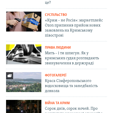
це?
СУСПІЛЬСТВО
«Крим – не Росія»: маркетплейс
Ozon припинив прийом нових
замовлень на Кримському
півострові
ПРАВА ЛЮДИНИ
Мить – і ти шпигун. Як у
кримських судах розглядають
звинувачення в держзраді
ФОТОГАЛЕРЕЇ
Краса Сімферопольського
водосховища та занедбаність
довкола
ВІЙНА ТА КРИМ
Сорок днів, сорок ночей. Про