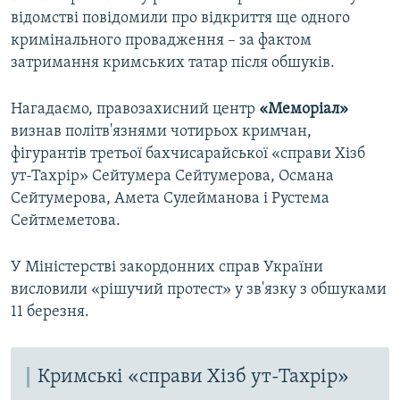
відомстві повідомили про відкриття ще одного
кримінального провадження – за фактом
затримання кримських татар після обшуків.
Нагадаємо, правозахисний центр
«Меморіал»
визнав політв'язнями чотирьох кримчан,
фігурантів третьої бахчисарайської «справи Хізб
ут-Тахрір» Сейтумера Сейтумерова, Османа
Сейтумерова, Амета Сулейманова і Рустема
Сейтмеметова.
У Міністерстві закордонних справ України
висловили «рішучий протест» у зв'язку з обшуками
11 березня.
Кримські «справи Хізб ут-Тахрір»