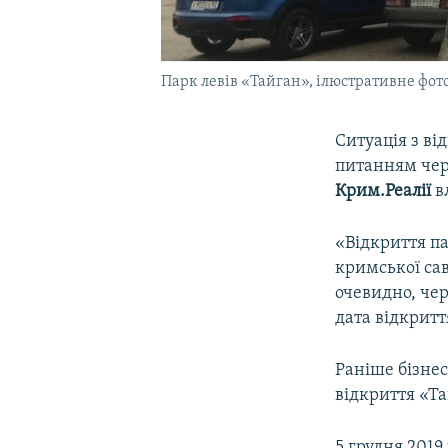
Парк левів «Тайган», ілюстративне фот
Ситуація з ві
питанням чер
Крим.Реалії
в
«Відкриття па
кримської сав
очевидно, че
дата відкритт
Раніше бізнес
відкриття «Т
5 грудня 2019