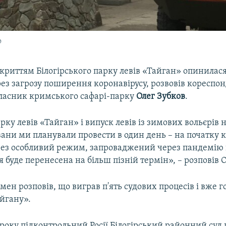
о
дкриттям Білогірського парку левів «Тайган» опинилася
ез загрозу поширення коронавірусу, розвовів кореспо
ласник кримського сафарі-парку
Олег Зубков
.
рку левів «Тайган» і випуск левів із зимових вольєрів 
ани ми планували провести в один день – на початку к
рез особливий режим, запроваджений через пандемію 
я буде перенесена на більш пізній термін», – розповів 
мен розповів, що виграв п'ять судових процесів і вже г
айгану».
 року підконтрольний Росії Білогірський районний су