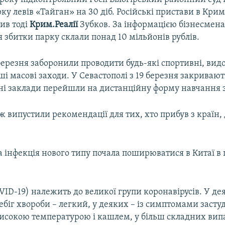
рку левів «Тайган» на 30 діб. Російські пристави в Кри
ив тоді
Крим.Реалії
Зубков. За інформацією бізнесмена,
я збитки парку склали понад 10 мільйонів рублів.
березня заборонили проводити будь-які спортивні, вид
нші масові заходи. У Севастополі з 19 березня закривают
ні заклади перейшли на дистанційну форму навчання з
 випустили рекомендації для тих, хто прибув з країн, 
 інфекція нового типу почала поширюватися в Китаї в 
VID-19) належить до великої групи коронавірусів. У де
біг хвороби – легкий, у деяких – із симптомами застуд
 високою температурою і кашлем, у більш складних ви