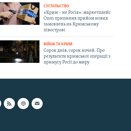
СУСПІЛЬСТВО
«Крим – не Росія»: маркетплейс
Ozon припинив прийом нових
замовлень на Кримському
півострові
ВІЙНА ТА КРИМ
Сорок днів, сорок ночей. Про
результати кримської операції з
примусу Росії до миру