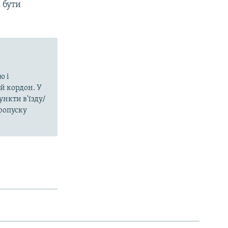
 бути
ю і
й кордон. У
нкти в'їзду/
пропуску