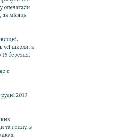
му опечатали
 за місяць
овищні,
ь усі школи, а
 16 березня.
де є
грудні 2019
яких
и та грипу, в
падках