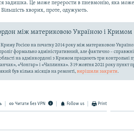
ься задишка. Це може перерости в пневмонію, яка може
Більшість хворих, проте, одужують.
рдон між материковою Україною і Кримом
ї Криму Росією на початку 2014 року між материковою Україно
проліг формально адміністративний, але фактично – справжні
області на адмінкордоні з Кримом працюють три контрольні пу
ланчак», «Чонгар» і «Чаплинка». З 19 жовтня 2021 року пункт 
який був кілька місяців на ремонті,
вирішили закрити
.
ь
Читати без VPN
Follow us
Print