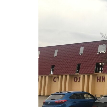
ВІДЕОУРОКИ «ELIFBE»
СВІДЧЕННЯ ОКУПАЦІЇ
УКРАЇНСЬКА ПРОБЛЕМА КРИМУ
ІНФОГРАФІКА