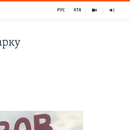
РУС
КТА
арку
–