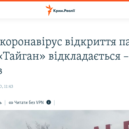
 коронавірус відкриття п
«Тайган» відкладається 
в
, 11:43
ь
Читати без VPN