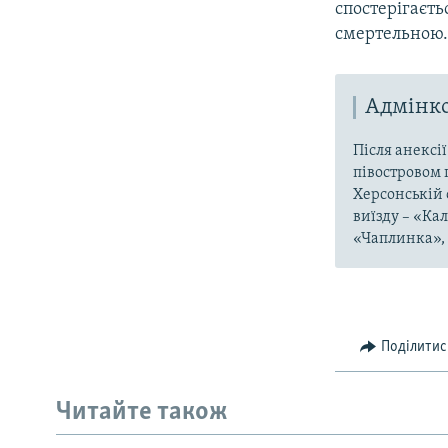
спостерігаєт
смертельною. 
Адмінко
Після анексі
півостровом 
Херсонській 
виїзду – «Ка
«Чаплинка», 
Поділитис
Читайте також