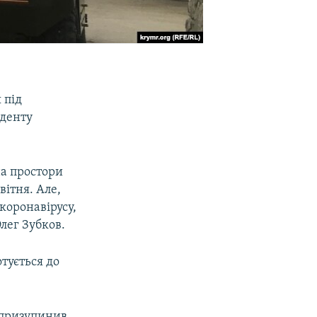
 під
нденту
на простори
вітня. Але,
коронавірусу,
Олег Зубков.
отується до
д призупинив