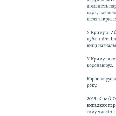
діяльність па
парк, повідом
після закритт
У Криму з 17 
публічні та і
вищі навчаль
У Криму також
коронавірус.
Коронавірусна
року.
2019 nCov (CO
випадках пере
тому числі з