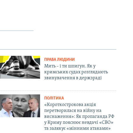
ПРАВА ЛЮДИНИ
Мить – і ти шпигун. Як у
кримських судах розглядають
звинувачення в держзраді
ПОЛІТИКА
«Короткострокова акція
перетворилася на війну на
виснаження»: Як пропаганда РФ
у Криму пояснює невдачі «СВО»
та залякує «мінними атаками»