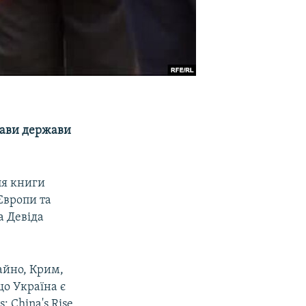
лави держави
ля книги
Європи та
а Девіда
чайно, Крим,
що Україна є
 China's Rise,