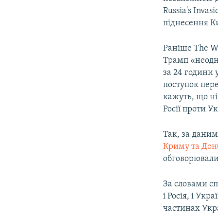
Russia's Invas
піднесення Ки
Раніше The W
Трамп «неодн
за 24 години 
поступок пере
кажуть, що ні
Росії проти У
Так, за даним
Криму та Донб
обговорювали
За словами сп
і Росія, і Укр
частинах Укра