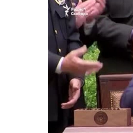
ВІДЕОУРОКИ «ELIFBE»
СВІДЧЕННЯ ОКУПАЦІЇ
УКРАЇНСЬКА ПРОБЛЕМА КРИМУ
ІНФОГРАФІКА