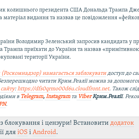
ик колишнього президента США Дональда Трампа Дж
на матеріал видання та назвав це повідомлення «фейко
раїни Володимир Зеленський запросив кандидата у п
 Трампа приїхати до України та назвав «примітивно
 окуповані території України.
 (Роскомнадзор) намагається заблокувати
доступ до са
 Безперешкодно читати Крим.Реалії можна за допомог
 сайту
:
https://dfs0qrmo00d6u.cloudfront.net
. Також слі
діями в
Telegram
,
Instagram
та
Viber
Крим.Реалії
. Рек
PN
.
з блокування і цензури! Встановити
додаток
ії для
iOS
і
Android
.