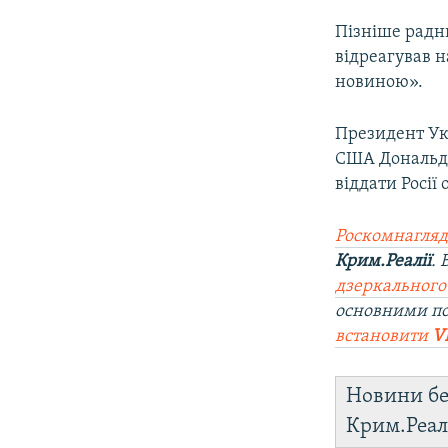
Пізніше радн
відреагував 
новиною».
Президент Ук
США Дональда
віддати Росії
Роскомнагляд
Крим.Реалії
.
дзеркального
основними по
встановити
V
Новини бе
Крим.Реал