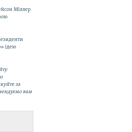
ейсон Міллер
вою
резиденти
ю» ідею
йту
ою
дкуйте за
омендуємо вам