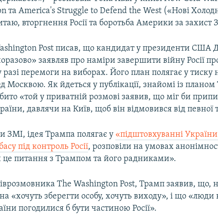
ion та America's Struggle to Defend the West («Нові Холод
таю, вторгнення Росії та боротьба Америки за захист 
ashington Post писав, що кандидат у президенти США 
оразово» заявляв про наміри завершити війну Росії пр
у разі перемоги на виборах. Його план полягає у тиску 
д Москвою. Як йдеться у публікації, знайомі із плано
бито «той у приватній розмові заявив, що міг би прип
країни, давлячи на Київ, щоб він відмовився від певної 
и ЗМІ, ідея Трампа полягає у
«підштовхуванні України
асу під контроль Росії
, розповіли на умовах анонімнос
 це питання з Трампом та його радниками».
іврозмовника The Washington Post, Трамп заявив, що, н
аїна «хочуть зберегти особу, хочуть виходу», і що «люди
їни погодилися б бути частиною Росії».