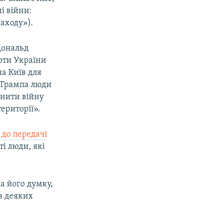
ні війни:
Заходу»).
Дональд
оти України
на Київ для
м Трампа люди
инити війну
території».
 до передачі
ті люди, які
а його думку,
 в деяких