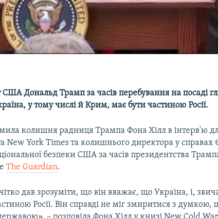
 США Дональд Трамп за часів перебування на посаді г
раїна, у тому числі й Крим, має бути частиною Росії.
омила колишня радниця Трампа Фона Хілл в інтерв'ю д
а New York Times та колишнього директора у справах 
національної безпеки США за часів президентства Трамп
ше
The Guardian
.
ітко дав зрозуміти, що він вважає, що Україна, і, зви
стиною Росії. Він справді не міг змиритися з думкою, 
ржавою», – розповіла Фона Хілл у книзі New Cold Wars: