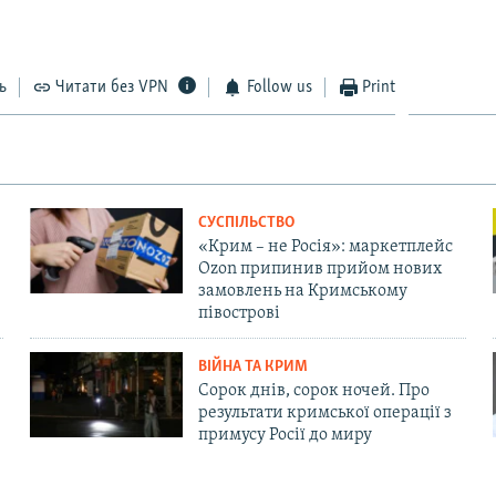
ь
Читати без VPN
Follow us
Print
СУСПІЛЬСТВО
«Крим – не Росія»: маркетплейс
Ozon припинив прийом нових
замовлень на Кримському
півострові
ВІЙНА ТА КРИМ
Сорок днів, сорок ночей. Про
результати кримської операції з
примусу Росії до миру