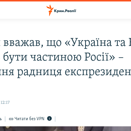
 вважав, що «Україна та
 бути частиною Росії» –
ня радниця експрезиден
12:17
ь
Читати без VPN