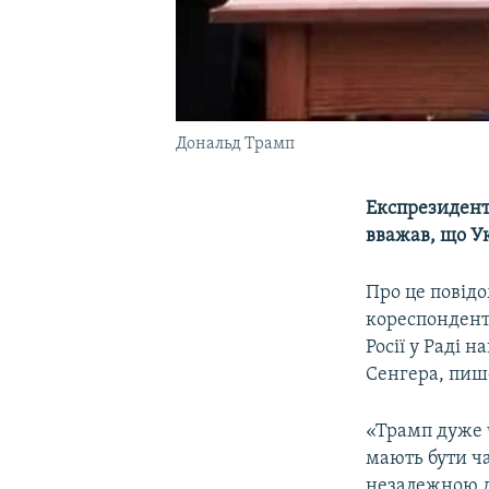
Дональд Трамп
Експрезидент
вважав, що Ук
Про це повід
кореспондент
Росії у Раді 
Сенгера, пи
«Трамп дуже ч
мають бути ча
незалежною де