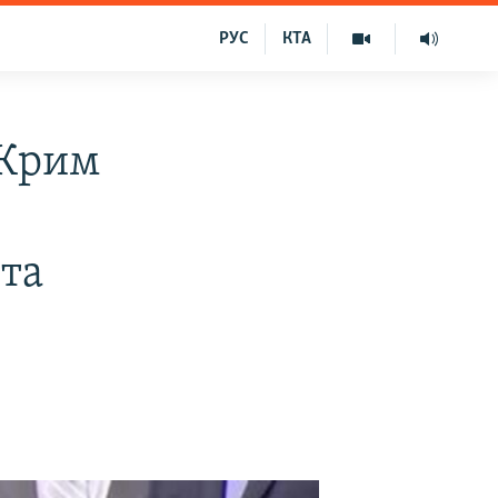
РУС
КТА
 Крим
та