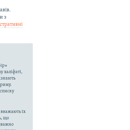
авів.
и з
стративні
рір»
у халіфаті,
азнають
Криму.
 списку
 вважають їх
, що
еважно