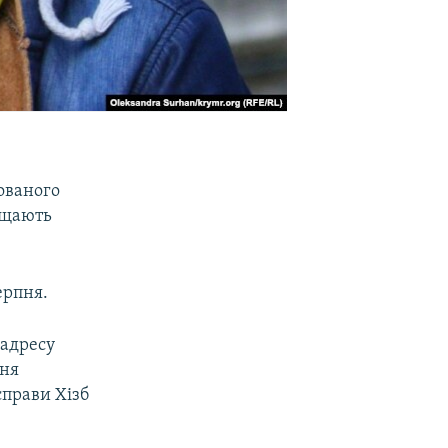
ованого
хищають
ерпня.
 адресу
ння
справи Хізб