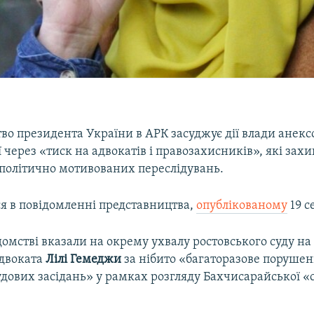
во президента України в АРК засуджує дії влади анекс
ї через «тиск на адвокатів і правозахисників», які за
 політично мотивованих переслідувань.
ся в повідомленні представництва,
опублікованому
19 с
домстві вказали на окрему ухвалу ростовського суду на
двоката
Лілі Гемеджи
за нібито «багаторазове поруше
дових засідань» у рамках розгляду Бахчисарайської «