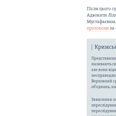
Після цього с
Адвокати Ліл
Мустафаєвим.
протоколи
за
Кримськ
Представники
називають св
але вони від
несправедлив
Верховний су
об'єднань, 
Захисники за
переслідуван
переслідуван