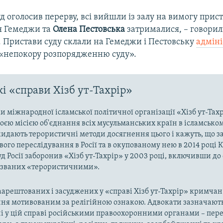
уд оголосив перерву, всі вийшли із залу на вимогу прист
я Гемеджи та
Олена Пестовська
затрималися, – говорил
 Пристави суду склали на Гемеджи і Пестовську
адміні
 «непокору розпорядженню суду».​
і «справи Хізб ут-Тахрір»
 міжнародної ісламської політичної організації «Хізб ут-Тах
оєю місією об'єднання всіх мусульманських країн в ісламськом
кидають терористичні методи досягнення цього і кажуть, що з
ого переслідування в Росії та в окупованому нею в 2014 році 
д Росії заборонив «Хізб ут-Тахрір» у 2003 році, включивши до
названих «терористичними».
арештованих і засуджених у «справі Хізб ут-Тахрір» кримчан
ня мотивованим за релігійною ознакою. Адвокати зазначають
і у цій справі російськими правоохоронними органами – пер