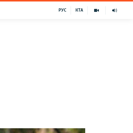
РУС
КТА