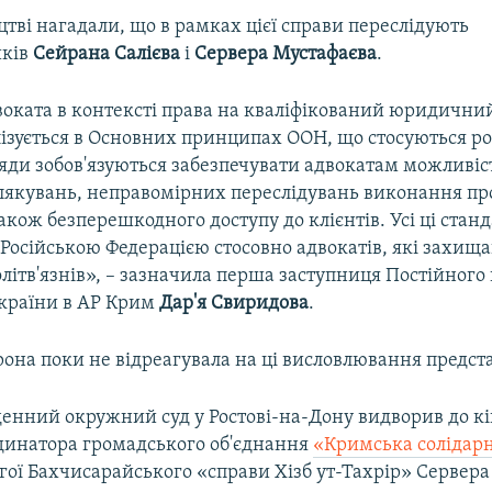
тві нагадали, що в рамках цієї справи переслідують
иків
Сейрана Салієва
і
Сервера Мустафаєва
.
воката в контексті права на кваліфікований юридични
ізується в Основних принципах ООН, що стосуються ро
яди зобов'язуються забезпечувати адвокатам можливіст
залякувань, неправомірних переслідувань виконання п
 також безперешкодного доступу до клієнтів. Усі ці стан
Російською Федерацією стосовно адвокатів, які захищ
літв'язнів», – зазначила перша заступниця Постійного
країни в АР Крим
Дар'я Свиридова
.
рона поки не відреагувала на ці висловлювання предст
денний окружний суд у Ростові-на-Дону видворив до кі
рдинатора громадського об'єднання
«Кримська солідарн
гої Бахчисарайського «справи Хізб ут-Тахрір» Сервера