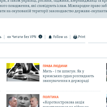
ари, а також українці, росіяни, таджики, азербайджанці та 
ного походження, які сповідують іслам. Міжнародне право за
ти на окупованій території законодавство держави-окупанта
ь
Читати без VPN
Follow us
Print
ПРАВА ЛЮДИНИ
Мить – і ти шпигун. Як у
кримських судах розглядають
звинувачення в держзраді
ПОЛІТИКА
«Короткострокова акція