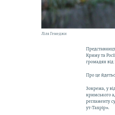
Ліля Гемеджи
Представницт
Криму та Росі
громадян від
Про це йдеть
Зокрема, у ві
кримського а
регламенту су
ут-Тахрір».