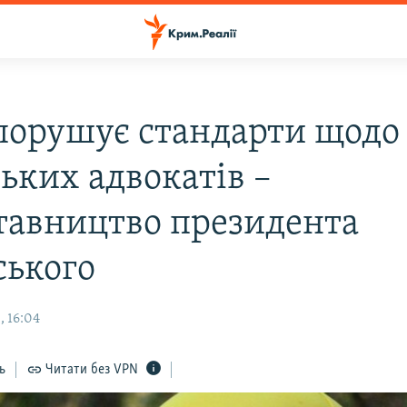
 порушує стандарти щодо
ьких адвокатів –
тавництво президента
ського
, 16:04
ь
Читати без VPN