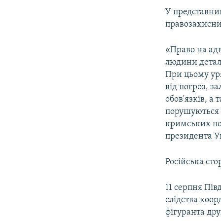
У представниц
правозахисн
«Право на ад
людини детал
При цьому ур
від погроз, 
обов'язків, а
порушуються 
кримських по
президента У
Російська сто
11 серпня Пів
слідства коо
фігуранта дру