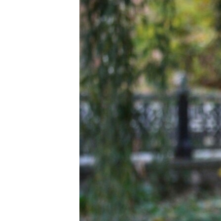
ВІДЕОУРОКИ «ELIFBE»
СВІДЧЕННЯ ОКУПАЦІЇ
УКРАЇНСЬКА ПРОБЛЕМА КРИМУ
ІНФОГРАФІКА