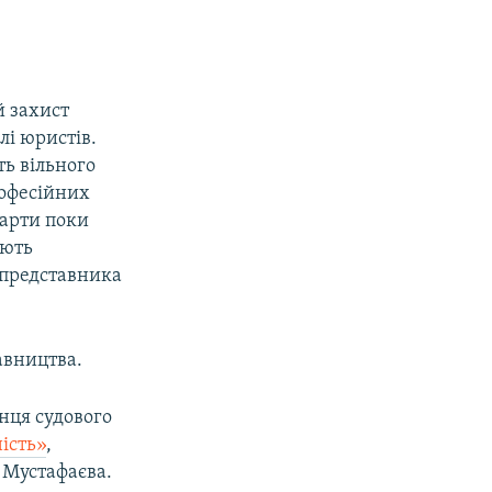
й захист
лі юристів.
ь вільного
рофесійних
дарти поки
ають
 представника
авництва.
нця судового
ість»
,
 Мустафаєва.