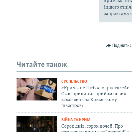
кримські тат
іншого етніч
запроваджува
Поділитис
Читайте також
СУСПІЛЬСТВО
«Крим – не Росія»: маркетплейс
Ozon припинив прийом нових
замовлень на Кримському
півострові
ВІЙНА ТА КРИМ
Сорок днів, сорок ночей. Про