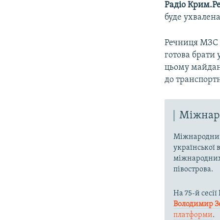
Радіо Крим.Ре
буде ухвалена
Речниця МЗС 
готова брати 
цьому майдан
до транспорт
Міжнаро
Міжнародний
української 
міжнародних 
півострова.
На 75-й сесі
Володимир З
платформи
.