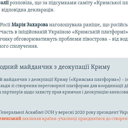
алії
розповіла, що за підсумками саміту «Кримської 
 відповідна декларація.
Росії
Марія Захарова
наголошувала раніше, що російсь
участь в ініційованій Україною «Кримській платформі»
чику обговорюватимуть проблеми півострова – від во
ного сполучення.
дний майданчик з деокупації Криму
 майданчик з деокупації Криму («Кримська платформа») – і
влади зі створення переговорної платформи для координації д
партнерів щодо захисту прав кримчан і деокупацію анексов
ї Генеральної Асамблеї ООН у вересні 2020 року президент Укр
еленський
закликав країни-учасниці приєднатися до створе