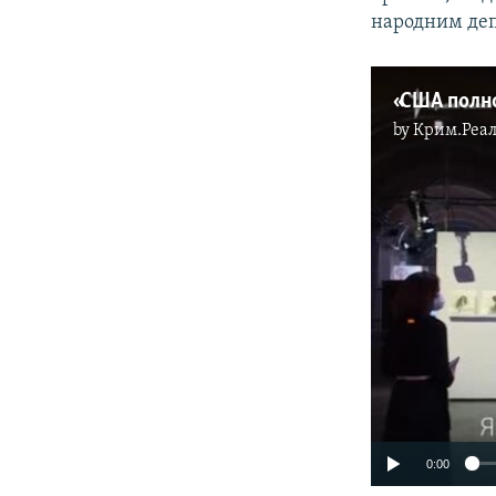
народним деп
by
Крим.Реал
0:00