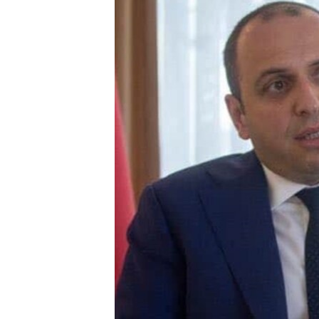
ВІДЕОУРОКИ «ELIFBE»
СВІДЧЕННЯ ОКУПАЦІЇ
УКРАЇНСЬКА ПРОБЛЕМА КРИМУ
ІНФОГРАФІКА