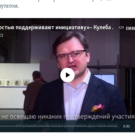
утатом.
«США полностью поддерживают инициативу» – Кулеба о создании «Крымской платформы» (видео)
EMB
ії
No media source currently available
0:30