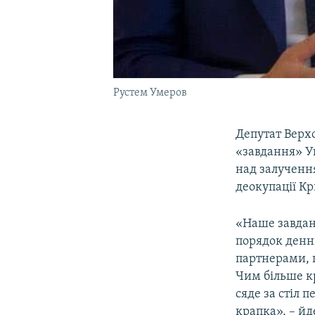
Рустем Умеров
Депутат Верхо
«завдання» Ук
над залучення
деокупації Кр
«Наше завданн
порядок денн
партнерами, щ
Чим більше к
сяде за стіл 
крапка», – йд