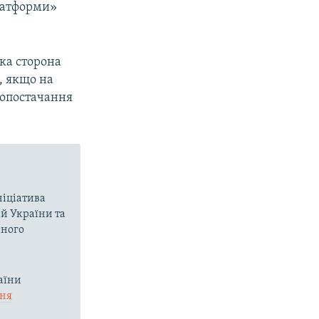
платформи»
ка сторона
, якщо на
допостачання
ніціатива
ій України та
аного
аїни
ння