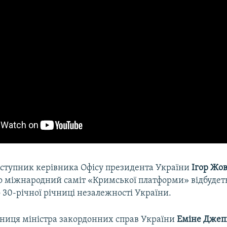
аступник керівника Офісу президента України
Ігор Жо
о міжнародний саміт «Кримської платформи» відбудеть
о 30-річної річниці незалежності України.
ниця міністра закордонних справ України
Еміне Джеп