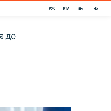
РУС
КТА
я до