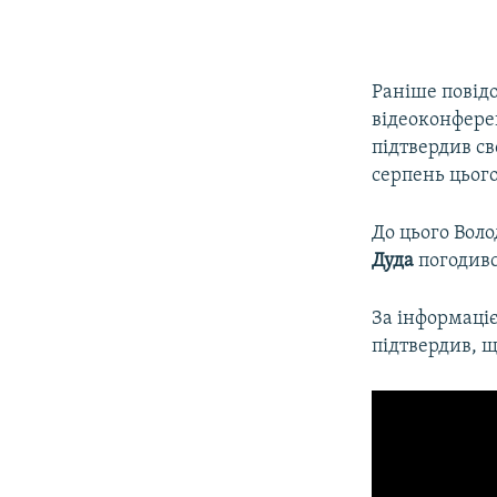
Раніше повід
відеоконфере
підтвердив с
серпень цього
До цього Вол
Дуда
погодивс
За інформаці
підтвердив, 