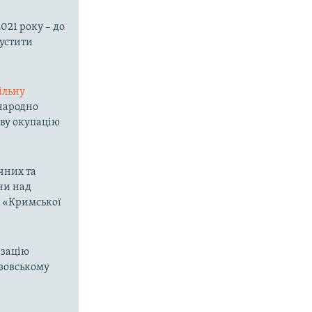
021 року – до
пустити
ільну
жнародно
ову окупацію
чних та
ни над
о «Кримської
изацію
Азовському