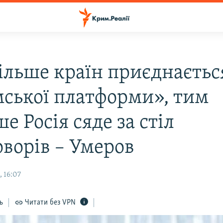
ільше країн приєднаєтьс
ської платформи», тим
 Росія сяде за стіл
оворів – Умеров
 16:07
ь
Читати без VPN