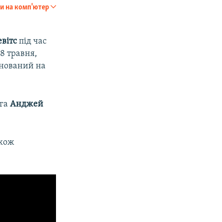
240p
и на комп'ютер
SHARE
360p
480p
евітс
під час
8 травня,
720p
анований на
1080p
ега
Анджей
px
width
кож