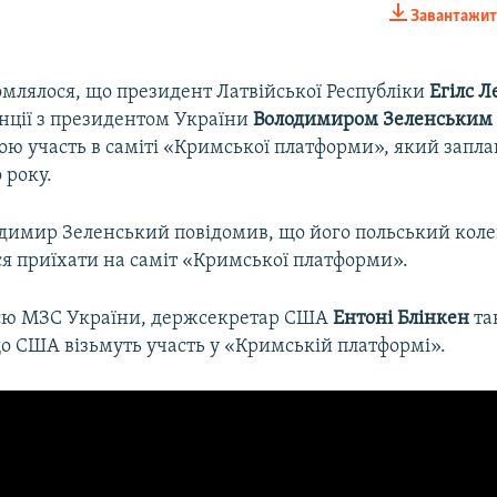
Завантажит
EMBED
омлялося, що президент Латвійської Республіки
Егілс Л
нції з президентом України
Володимиром Зеленським
вою участь в саміті «Кримської платформи», який запл
Auto
240p
360p
480p
 року.
720p
1080p
одимир Зеленський повідомив, що його польський кол
я приїхати на саміт «Кримської платформи».
єю МЗС України, держсекретар США
Ентоні Блінкен
та
що США візьмуть участь у «Кримській платформі».