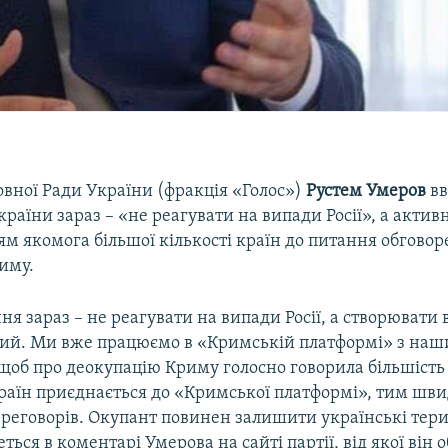
вної Ради України (фракція «Голос»)
Рустем Умеров
вв
раїни зараз – «не реагувати на випади Росії», а акти
м якомога більшої кількості країн до питання обгово
иму.
я зараз – не реагувати на випади Росії, а створювати
ий. Ми вже працюємо в «Кримській платформі» з на
об про деокупацію Криму голосно говорила більшість к
раїн приєднається до «Кримської платформі», тим шви
переговорів. Окупант повинен залишити українські терит
еться в коментарі Умерова на сайті партії, від якої він