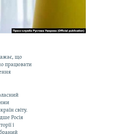
ажає, що
вно працювати
рення
 власний
шими
раїн світу.
дше Росія
орії і
 обраний