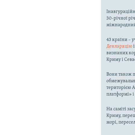
Інавгураційн
30-річної рі
міжнародний
43 країни – 
Декларацію
і
визнаних кор
Криму і Сева
Вони також п
обмежувальни
територією А
платформі» і 
На саміті за
Криму, переш
морі, пересе