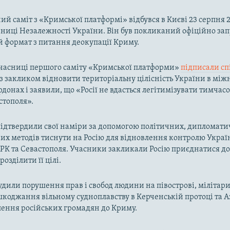
ий саміт з «Кримської платформі» відбувся в Києві 23 серпня 2
чниці Незалежності України. Він був покликаний офіційно за
 формат з питання деокупації Криму.
учасниці першого саміту «Кримської платформи»
підписали сп
з закликом відновити територіальну цілісність України в мі
донах і заявили, що «Росії не вдасться легітимізувати тимчас
стополя».
ідтвердили свої наміри за допомогою політичних, дипломати
х методів тиснути на Росію для відновлення контролю Украї
РК та Севастополя. Учасники закликали Росію приєднатися д
розділити її цілі.
судили порушення прав і свобод людини на півострові, мілітар
коджання вільному судноплавству в Керченській протоці та 
лення російських громадян до Криму.