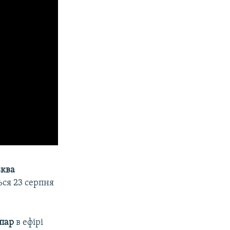
вква
ся 23 серпня
пар
в ефірі