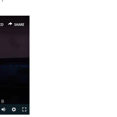
ED
SHARE
Auto