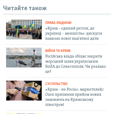
Читайте також
ПРАВА ЛЮДИНИ
«Крим – єдиний регіон, де
українці – меншість»: дискусія
навколо нової пам'ятної дати
ВІЙНА ТА КРИМ
Російська влада обіцяє закрити
морський шлях українським
БпЛА до Севастополя. Чи реально
це?
СУСПІЛЬСТВО
«Крим – не Росія»: маркетплейс
Ozon припинив прийом нових
замовлень на Кримському
півострові