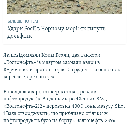
БІЛЬШЕ ПО ТЕМІ:
Удари Росії в Чорному морі: як гинуть
дельфіни
Як повідомляли Крим.Реалії, два танкери
«Волгонефть» із мазутом зазнали аварії в
Керченській протоці торік 15 грудня – за основною
версією, через шторм.
Внаслідок аварії танкерів стався розлив
нафтопродуктів. За даними російських ЗМІ,
«Волгонефть-212» перевозив 4300 тонн мазуту. Shot
і Baza стверджують, що приблизно стільки ж
нафтопродуктів було на борту «Волгонефть-239».