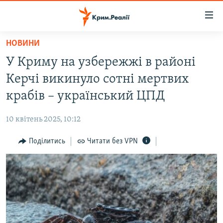
Доступність
посилання
Перейти
НОВИНИ
до
НОВИНИ
У Криму на узбережжі в районі
основного
ВОДА.КРИМ
матеріалу
Керчі викинуло сотні мертвих
ВІДЕО ТА ФОТО
Перейти
крабів – український ЦПД
до
ПОЛІТИКА
основної
10 квітень 2025, 10:12
БЛОГИ
навігації
Перейти
Поділитись
Читати без VPN
ПОГЛЯД
до
ІНТЕРВ'Ю
пошуку
ВСЕ ЗА ДЕНЬ
СПЕЦПРОЕКТИ
ЯК ОБІЙТИ БЛОКУВАННЯ
ДЕПОРТАЦІЯ