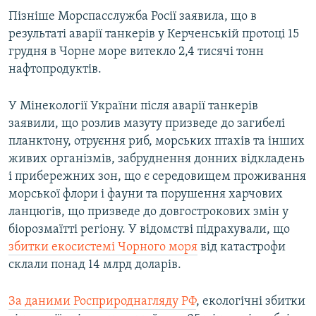
Пізніше Морспасслужба Росії заявила, що в
результаті аварії танкерів у Керченській протоці 15
грудня в Чорне море витекло 2,4 тисячі тонн
нафтопродуктів.
У Мінекології України після аварії танкерів
заявили, що розлив мазуту призведе до загибелі
планктону, отруєння риб, морських птахів та інших
живих організмів, забруднення донних відкладень
і прибережних зон, що є середовищем проживання
морської флори і фауни та порушення харчових
ланцюгів, що призведе до довгострокових змін у
біорозмаїтті регіону. У відомстві підрахували, що
збитки екосистемі Чорного моря
від катастрофи
склали понад 14 млрд доларів.
За даними Росприроднагляду РФ
, екологічні збитки