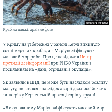
ВІДЕОУРОКИ «ELIFBE»
Русский
СВІДЧЕННЯ ОКУПАЦІЇ
Qırımtatar
УКРАЇНСЬКА ПРОБЛЕМА КРИМУ
Краб на пляжі, архівне фото
ДОЛУЧАЙСЯ!
ІНФОГРАФІКА
У Криму на узбережжі у районі Керчі викинуло
сотні мертвих крабів, а в Маріуполі фіксують
Усі сайти RFE/RL
масовий мор риби. Про це повідомив
Центр
протидії дезінформації
при РНБО України з
посиланням на «дані, отримані з окупації».
Як заявили в ЦПД, це може бути наслідком розливу
мазуту, що стався внаслідок аварії двох російських
танкерів у Керченській протоці торік у грудні.
«В окупованому Маріуполі фіксують масовий мор