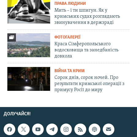
ПРАВА ЛЮДИНИ
Мить – і ти шпигун. Як у
кримських судах розглядають
звинувачення в держзраді
ФОТОГАЛЕРЕЇ
Краса Сімферопольського
водосховища та занедбаність
довкола
ВІЙНА ТА КРИМ
Сорок днів, сорок ночей. Про
результати кримської операції з
примусу Росії до миру
ДОЛУЧАЙСЯ!