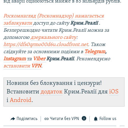
від аварії оцінюються майже в 85 мільярдів рублів.
Роскомнагляд (Роскомнадзор) намагається
заблокувати
доступ до сайту
Крим.Реалії
.
Безперешкодно читати Крим.Реалії можна за
допомогою
дзеркального сайту
:
https://dfs0qrmo00d6u.cloudfront.net
. Також
слідкуйте за основними подіями в
Telegram
,
Instagram
та
Viber
Крим.Реалії
. Рекомендуємо
встановити
VPN
.
Новини без блокування і цензури!
Встановити
додаток
Крим.Реалії для
iOS
і
Android
.
Поділитись
Читати без VPN
Follow us