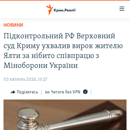
Доступність
посилання
Перейти
НОВИНИ
до
НОВИНИ
Підконтрольний РФ Верховний
основного
ВОДА.КРИМ
матеріалу
суд Криму ухвалив вирок жителю
ВІДЕО ТА ФОТО
Перейти
Ялти за нібито співпрацю з
до
ПОЛІТИКА
Міноборони України
основної
БЛОГИ
навігації
03 квітень 2025, 15:27
Перейти
ПОГЛЯД
до
Поділитись
Читати без VPN
ІНТЕРВ'Ю
пошуку
ВСЕ ЗА ДЕНЬ
СПЕЦПРОЕКТИ
ЯК ОБІЙТИ БЛОКУВАННЯ
ДЕПОРТАЦІЯ