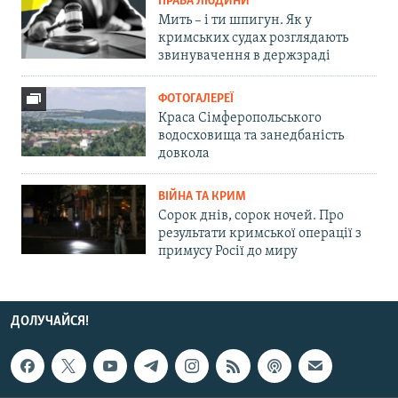
ПРАВА ЛЮДИНИ
Мить – і ти шпигун. Як у
кримських судах розглядають
звинувачення в держзраді
ФОТОГАЛЕРЕЇ
Краса Сімферопольського
водосховища та занедбаність
довкола
ВІЙНА ТА КРИМ
Сорок днів, сорок ночей. Про
результати кримської операції з
примусу Росії до миру
ДОЛУЧАЙСЯ!