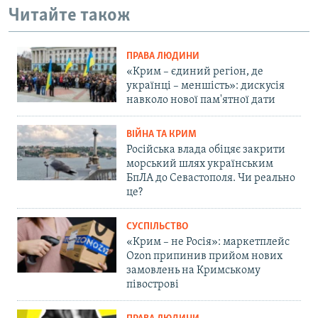
Читайте також
ПРАВА ЛЮДИНИ
«Крим – єдиний регіон, де
українці – меншість»: дискусія
навколо нової пам'ятної дати
ВІЙНА ТА КРИМ
Російська влада обіцяє закрити
морський шлях українським
БпЛА до Севастополя. Чи реально
це?
СУСПІЛЬСТВО
«Крим – не Росія»: маркетплейс
Ozon припинив прийом нових
замовлень на Кримському
півострові