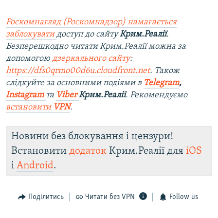
Роскомнагляд (Роскомнадзор) намагається
заблокувати
доступ до сайту
Крим.Реалії
.
Безперешкодно читати Крим.Реалії можна за
допомогою
дзеркального сайту
:
https://dfs0qrmo00d6u.cloudfront.net
. Також
слідкуйте за основними подіями в
Telegram
,
Instagram
та
Viber
Крим.Реалії
. Рекомендуємо
встановити
VPN
.
Новини без блокування і цензури!
Встановити
додаток
Крим.Реалії для
iOS
і
Android
.
Поділитись
Читати без VPN
Follow us