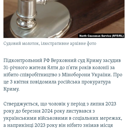
ВІДЕОУРОКИ «ELIFBE»
Русский
СВІДЧЕННЯ ОКУПАЦІЇ
Qırımtatar
УКРАЇНСЬКА ПРОБЛЕМА КРИМУ
ДОЛУЧАЙСЯ!
ІНФОГРАФІКА
Судовий молоток, ілюстративне архівне фото
Підконтрольний РФ Верховний суд Криму засудив
Усі сайти RFE/RL
31-річного жителя Ялти до п'яти років колонії за
нібито співробітництво з Міноборони України. Про
це 3 квітня повідомила російська прокуратура
Криму.
Стверджується, що чоловік у період з липня 2023
року до березня 2024 року листувався з
українськими військовими в соціальних мережах,
а наприкінці 2023 року він нібито знімав місця