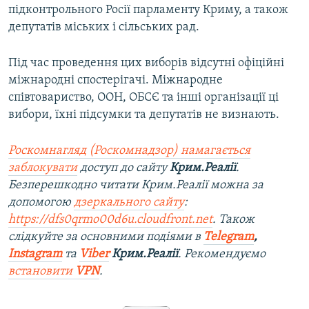
підконтрольного Росії парламенту Криму, а також
депутатів міських і сільських рад.
Під час проведення цих виборів відсутні офіційні
міжнародні спостерігачі. Міжнародне
співтовариство, ООН, ОБСЄ та інші організації ці
вибори, їхні підсумки та депутатів не визнають.
Роскомнагляд (Роскомнадзор) намагається
заблокувати
доступ до сайту
Крим.Реалії
.
Безперешкодно читати Крим.Реалії можна за
допомогою
дзеркального сайту
:
https://dfs0qrmo00d6u.cloudfront.net
. Також
слідкуйте за основними подіями в
Telegram
,
Instagram
та
Viber
Крим.Реалії
. Рекомендуємо
встановити
VPN
.