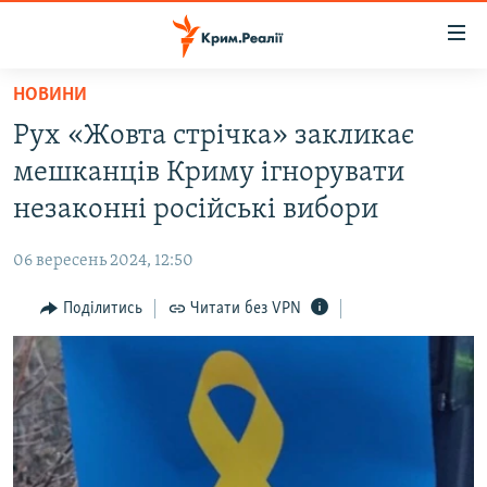
Доступність
посилання
Перейти
НОВИНИ
до
НОВИНИ
Рух «Жовта стрічка» закликає
основного
ВОДА.КРИМ
матеріалу
мешканців Криму ігнорувати
ВІДЕО ТА ФОТО
Перейти
незаконні російські вибори
до
ПОЛІТИКА
основної
06 вересень 2024, 12:50
БЛОГИ
навігації
Перейти
Поділитись
Читати без VPN
ПОГЛЯД
до
ІНТЕРВ'Ю
пошуку
ВСЕ ЗА ДЕНЬ
СПЕЦПРОЕКТИ
ЯК ОБІЙТИ БЛОКУВАННЯ
ДЕПОРТАЦІЯ