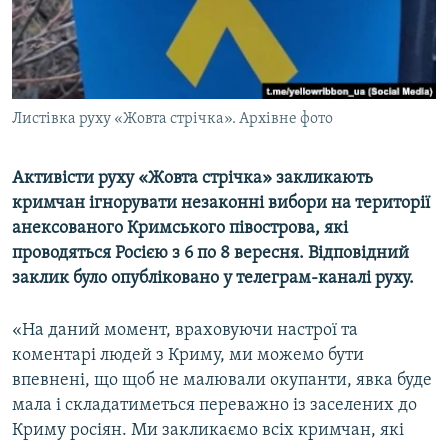
ВІДЕОУРОКИ «ELIFBE»
Русский
СВІДЧЕННЯ ОКУПАЦІЇ
Qırımtatar
УКРАЇНСЬКА ПРОБЛЕМА КРИМУ
Листівка руху «Жовта стрічка». Архівне фото
ДОЛУЧАЙСЯ!
ІНФОГРАФІКА
Активісти руху «Жовта стрічка» закликають
кримчан ігнорувати незаконні вибори на території
Усі сайти RFE/RL
анексованого Кримського півострова, які
проводяться Росією з 6 по 8 вересня. Відповідний
заклик було опубліковано у телеграм-каналі руху.
«На даний момент, враховуючи настрої та
коментарі людей з Криму, ми можемо бути
впевнені, що щоб не малювали окупанти, явка буде
мала і складатиметься переважно із заселених до
Криму росіян. Ми закликаємо всіх кримчан, які