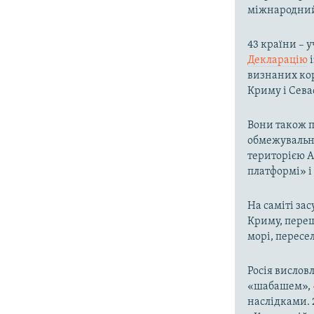
міжнародний
43 країни – 
Декларацію
і
визнаних кор
Криму і Сева
Вони також п
обмежувальни
територією А
платформі» і 
На саміті за
Криму, переш
морі, пересе
Росія вислов
«шабашем»,
наслідками. 