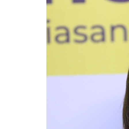
ВІДЕОУРОКИ «ELIFBE»
СВІДЧЕННЯ ОКУПАЦІЇ
УКРАЇНСЬКА ПРОБЛЕМА КРИМУ
ІНФОГРАФІКА