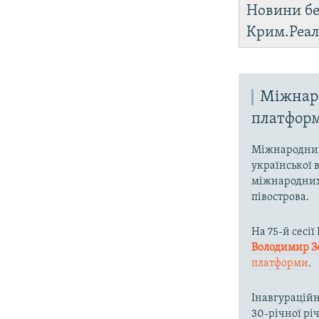
Новини бе
Крим.Реал
Міжнаро
платфор
Міжнародний
української 
міжнародних 
півострова.
На 75-й сесі
Володимир З
платформи
.
Інавгураційн
30-річної рі