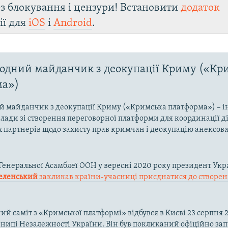
з блокування і цензури! Встановити
додаток
ії для
iOS
і
Android
.
дний майданчик з деокупації Криму («Кр
ма»)
 майданчик з деокупації Криму («Кримська платформа») – і
влади зі створення переговорної платформи для координації д
партнерів щодо захисту прав кримчан і деокупацію анексов
ї Генеральної Асамблеї ООН у вересні 2020 року президент Укр
еленський
закликав країни-учасниці приєднатися до створе
ий саміт з «Кримської платформі» відбувся в Києві 23 серпня 2
чниці Незалежності України. Він був покликаний офіційно за