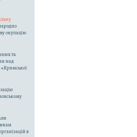
ільну
жнародно
ову окупацію
чних та
ни над
о «Кримської
изацію
Азовському
али
никам
організацій в