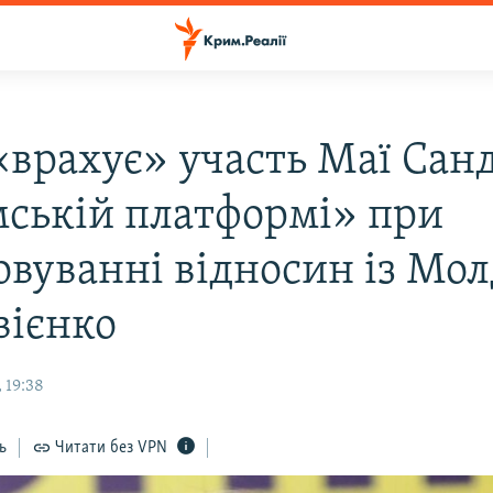
«врахує» участь Маї Сан
ській платформі» при
овуванні відносин із Мо
вієнко
 19:38
ь
Читати без VPN