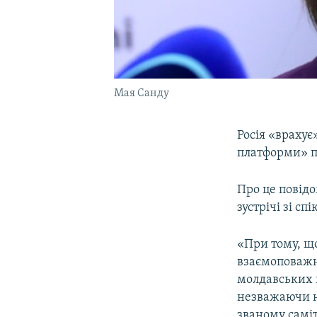
Мая Санду
Росія «враху
платформи» п
Про це повідо
зустрічі зі с
«При тому, щ
взаємоповажн
молдавських 
незважаючи н
званому самі