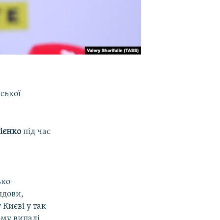
ської
ієнко
під час
ько-
лдови,
Києві у так
му випаді,