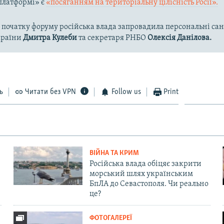
платформі» є
«посяганням на територіальну цілісність Росії».
 початку форуму російська влада запровадила персональні сан
країни
Дмитра Кулеби
та секретаря РНБО
Олексія Данілова.
ь
Читати без VPN
Follow us
Print
ВІЙНА ТА КРИМ
Російська влада обіцяє закрити
морський шлях українським
БпЛА до Севастополя. Чи реально
це?
ФОТОГАЛЕРЕЇ