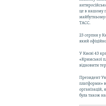
антиросійсько
це в нашому 
майбутньому»
ТАСС.
23 серпня у 
який офіційн
У Києві 43 к
«Кримської п
відновити те
Президент У
платформи» в
організацій, 
була також н