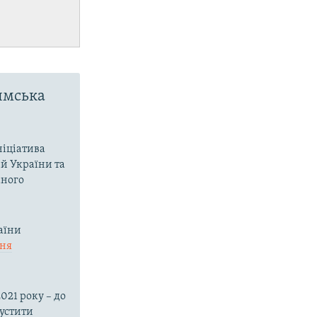
имська
ніціатива
ій України та
аного
аїни
ння
021 року – до
пустити