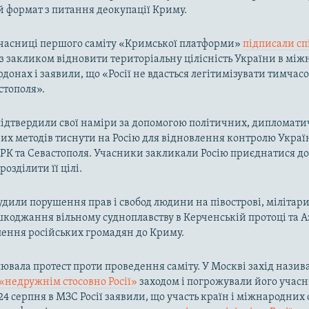
 формат з питання деокупації Криму.
учасниці першого саміту «Кримської платформи»
підписали сп
з закликом відновити територіальну цілісність України в мі
донах і заявили, що «Росії не вдасться легітимізувати тимчас
стополя».
ідтвердили свої наміри за допомогою політичних, дипломати
х методів тиснути на Росію для відновлення контролю Украї
РК та Севастополя. Учасники закликали Росію приєднатися д
розділити її цілі.
судили порушення прав і свобод людини на півострові, мілітар
коджання вільному судноплавству в Керченській протоці та 
лення російських громадян до Криму.
лювала протест проти проведення саміту. У Москві захід назив
«недружнім стосовно Росії»
заходом і погрожували його учас
24 серпня в МЗС Росії заявили, що участь країн і міжнародних 