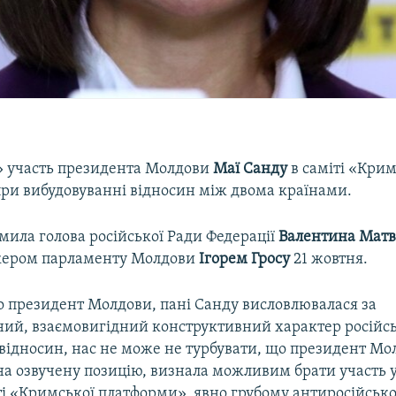
є» участь президента Молдови
Маї Санду
в саміті «Крим
ри вибудовуванні відносин між двома країнами.
мила голова російської Ради Федерації
Валентина Матв
пікером парламенту Молдови
Ігорем Гросу
21 жовтня.
о президент Молдови, пані Санду висловлювалася за
ий, взаємовигідний конструктивний характер російс
відносин, нас не може не турбувати, що президент Мо
а озвучену позицію, визнала можливим брати участь у 
ті «Кримської платформи», явно грубому антиросійсько