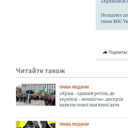
«Кримській 
Незадовго до
глави МЗС У
Поділитис
Читайте також
ПРАВА ЛЮДИНИ
«Крим – єдиний регіон, де
українці – меншість»: дискусія
навколо нової пам'ятної дати
ПРАВА ЛЮДИНИ