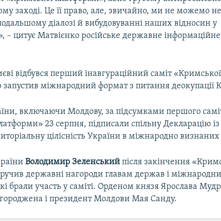
му заході. Це її право, але, звичайно, ми не можемо н
подальшому діалозі й вибудовуванні наших відносин у
, – цитує Матвієнко російське державне інформаційне
Києві відбувся перший інавгураційний саміт «Кримсько
о запустив міжнародний формат з питання деокупації 
раїни, включаючи Молдову, за підсумками першого самі
латформи» 23 серпня, підписали спільну Декларацію і
риторіальну цілісність України в міжнародно визнаних
країни
Володимир Зеленський
після закінчення «Крим
ручив державні нагороди главам держав і міжнародн
які брали участь у саміті. Орденом князя Ярослава Мудр
агороджена і президент Молдови Мая Санду.