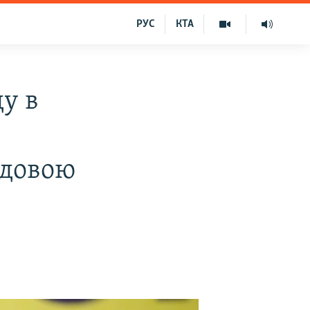
РУС
КТА
ду в
лдовою