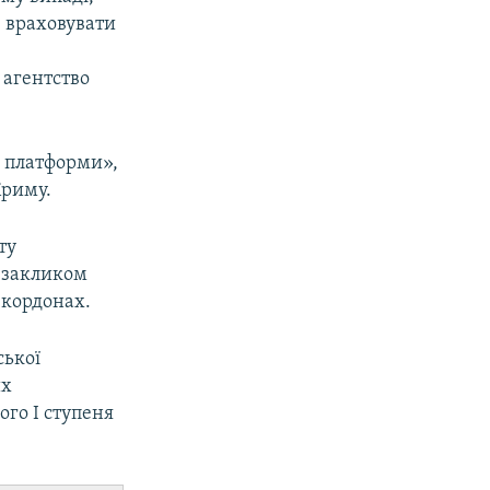
е враховувати
 агентство
ї платформи»,
Криму.
ту
з закликом
 кордонах.
ської
их
ого I ступеня