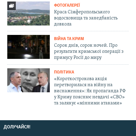
ФОТОГАЛЕРЕЇ
Краса Сімферопольського
водосховища та занедбаність
довкола
ВІЙНА ТА КРИМ
Сорок днів, сорок ночей. Про
результати кримської операції з
примусу Росії до миру
ПОЛІТИКА
«Короткострокова акція
перетворилася на війну на
виснаження»: Як пропаганда РФ
у Криму пояснює невдачі «СВО»
та залякує «мінними атаками»
ДОЛУЧАЙСЯ!