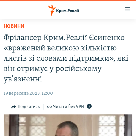
Доступність
посилання
Перейти
НОВИНИ
до
НОВИНИ
Фрілансер Крим.Реалії Єсипенко
основного
ВОДА.КРИМ
матеріалу
«вражений великою кількістю
ВІДЕО ТА ФОТО
Перейти
листів зі словами підтримки», які
до
ПОЛІТИКА
він отримує у російському
основної
БЛОГИ
навігації
ув'язненні
Перейти
ПОГЛЯД
до
19 вересень 2023, 12:00
ІНТЕРВ'Ю
пошуку
Поділитись
Читати без VPN
ВСЕ ЗА ДЕНЬ
СПЕЦПРОЕКТИ
ЯК ОБІЙТИ БЛОКУВАННЯ
ДЕПОРТАЦІЯ