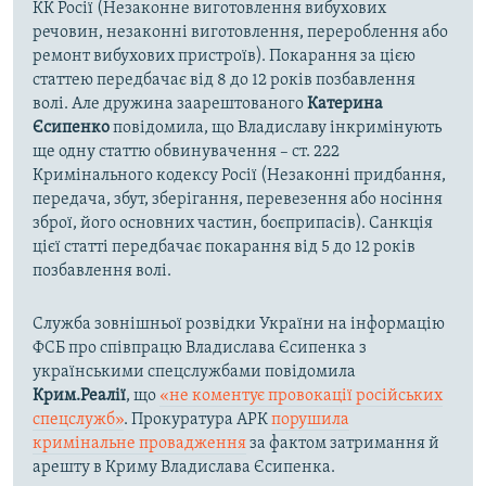
КК Росії (Незаконне виготовлення вибухових
речовин, незаконні виготовлення, перероблення або
ремонт вибухових пристроїв). Покарання за цією
статтею передбачає від 8 до 12 років позбавлення
волі. Але дружина заарештованого
Катерина
Єсипенко
повідомила, що Владиславу інкримінують
ще одну статтю обвинувачення – ст. 222
Кримінального кодексу Росії (Незаконні придбання,
передача, збут, зберігання, перевезення або носіння
зброї, його основних частин, боєприпасів). Санкція
цієї статті передбачає покарання від 5 до 12 років
позбавлення волі.
Служба зовнішньої розвідки України на інформацію
ФСБ про співпрацю Владислава Єсипенка з
українськими спецслужбами повідомила
Крим.Реалії
, що
«не коментує провокації російських
спецслужб»
. Прокуратура АРК
порушила
кримінальне провадження
за фактом затримання й
арешту в Криму Владислава Єсипенка.