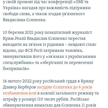
у своїй промові під час конференції «ЗМІ та
Україна» нагадав про важливість підтримки
свободи слова, а також згадав ув'язненого
Владислава Єсипенка.
10 березня 2021 року позаштатний журналіст
Крим.Реалії Владислав Єсипенко перестав
виходити на зв'язок із рідними – невдовзі стало
відомо, що ФСБ Росії затримала чоловіка,
звинувативши його у «зв'язках з українськими
спецслужбами» та «зберіганні та перевезенні
боєприпасів».
16 лютого 2022 року російський суддя в Криму
Длявер Берберов
засудив Єсипенка до 6 років
позбавлення волі
в колонії загального режиму та
штрафу у розмірі 110 тисяч рублів. Російське
обвинувачення вимагало для Єсипенка 11 років