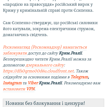
«пародією на правосуддя» російський вирок у
Криму у кримінальній справі проти Єсипенка.
Сам Єсипенко стверджує, що російські силовики
його катували, зокрема електричним струмом,
домагаючись свідчень.
Роскомнагляд (Роскомнадзор) намагається
заблокувати
доступ до сайту
Крим.Реалії
.
Безперешкодно читати Крим.Реалії можна за
допомогою
дзеркального сайту
:
https://dfs0qrmo00d6u.cloudfront.net
. Також
слідкуйте за основними подіями в
Telegram
,
Instagram
та
Viber
Крим.Реалії
. Рекомендуємо вам
встановити
VPN
.
Новини без блокування і цензури!