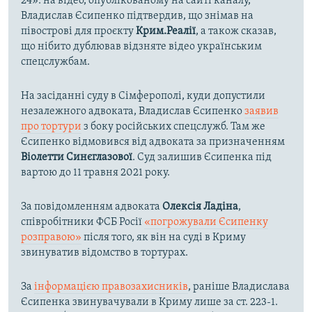
24»: на відео, опублікованому на сайті каналу,
Владислав Єсипенко підтвердив, що знімав на
півострові для проєкту
Крим.Реалії
, а також сказав,
що нібито дублював відзняте відео українським
спецслужбам.
На засіданні суду в Сімферополі, куди допустили
незалежного адвоката, Владислав Єсипенко
заявив
про тортури
з боку російських спецслужб. Там же
Єсипенко відмовився від адвоката за призначенням
Віолетти Синєглазової
. Суд залишив Єсипенка під
вартою до 11 травня 2021 року.
За повідомленням адвоката
Олексія Ладіна
,
співробітники ФСБ Росії
«погрожували Єсипенку
розправою»
після того, як він на суді в Криму
звинуватив відомство в тортурах.
За
інформацією правозахисників
, раніше Владислава
Єсипенка звинувачували в Криму лише за ст. 223-1.