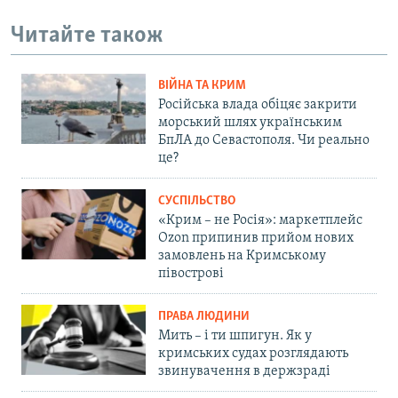
Читайте також
ВІЙНА ТА КРИМ
Російська влада обіцяє закрити
морський шлях українським
БпЛА до Севастополя. Чи реально
це?
СУСПІЛЬСТВО
«Крим – не Росія»: маркетплейс
Ozon припинив прийом нових
замовлень на Кримському
півострові
ПРАВА ЛЮДИНИ
Мить – і ти шпигун. Як у
кримських судах розглядають
звинувачення в держзраді