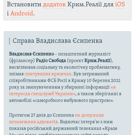
Встановити
додаток
Крим.Реалії для
iOS
і
Android
.
Справа Владислава Єсипенка
Владислав Єсипенко
– позаштатний журналіст
(фрілансер)
Радіо Свобода
(проєкт
Крим.Реалії
),
висвітлював соціальну та екологічну проблематику,
знімав
опитування кримчан
. Був затриманий
співробітниками ФСБ Росії в Криму 10 березня 2021
року за звинуваченням у збиранні інформації
«в
інтересах спецслужб України»
, а також зберіганні в
автомобілі «саморобного вибухового пристрою».
Протягом 27 днів до Єсипенка
не допускали
незалежних адвокатів
. Водночас інтерв'ю з ним
показав російський державний телеканал «Крым