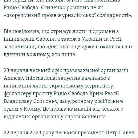
що серед ти, хто писали, багато співробітників
Радіо Свобода. Єсипенко розцінив це як
«зворушливий прояв журналістської солідарності».
Він повідомив, що отримує листи підтримки з
інших країн Європи, а також з України та Росії,
зазначивши, що «для нього це дуже важливо» і він
вдячний кожному, хто пише.
23 червня чеський офіс правозахисної організації
Amnesty International запустив кампанію з
написання листів українському журналісту,
фрілансеру проєкту Радіо Свобода Крим.Реалії
Владиславу Єсипенку, засудженому російським
судом у Криму. Це перша кампанія від чеського
відділення організації у справі Єсипенка.
22 червня 2023 року чеський президент Петр Павел