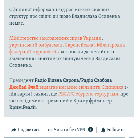
Офіційної інформації від російських силових
структур про слідчі дії щодо Владислава Єсипенка
немає.
Міністерство закордонних справ України
,
український омбудсмен
,
Європейська і Міжнародна
федерації журналістів
закликали до негайного
звільнення і зняття всіх звинувачень з Владислава
Єсипенко.
Президент
Радіо Вільна Європа/Радіо Свобода
Джеймі Флай
вимагав негайно звільнити Єсипенка
з-
під варти і заявив, що
РВЄ/РС обурене тортурами
, про
які повідомив затриманий в Криму фрілансер
Крим.Реалії
.
Поділитись
Читати без VPN
Follow us