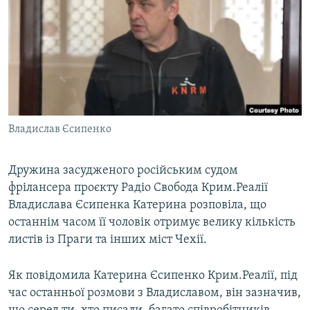
ВІДЕОУРОКИ «ELIFBE»
Русский
СВІДЧЕННЯ ОКУПАЦІЇ
Qırımtatar
УКРАЇНСЬКА ПРОБЛЕМА КРИМУ
ДОЛУЧАЙСЯ!
ІНФОГРАФІКА
Владислав Єсипенко
Усі сайти RFE/RL
Дружина засудженого російським судом
фрілансера проєкту Радіо Свобода Крим.Реалії
Владислава Єсипенка Катерина розповіла, що
останнім часом її чоловік отримує велику кількість
листів із Праги та інших міст Чехії.
Як повідомила Катерина Єсипенко Крим.Реалії, під
час останньої розмови з Владиславом, він зазначив,