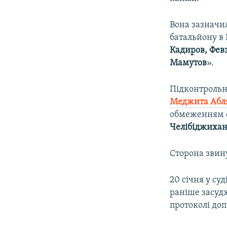
Вона зазначи
батальйону в
Кадиров, Фев
Мамутов
».
Підконтрольн
Меджита Абл
обмеженням св
Челібіджиха
Сторона звину
20 січня у су
раніше засудж
протоколі доп