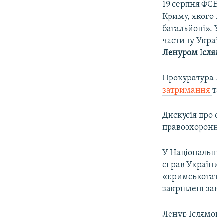
19 серпня ФСБ
Криму, якого 
батальйоні».
частину Укра
Ленуром Ісл
Прокуратура 
затримання
т
Дискусія про 
правоохоронни
У Національні
справ України
«кримськотата
закріплені за
Ленур Іслямо