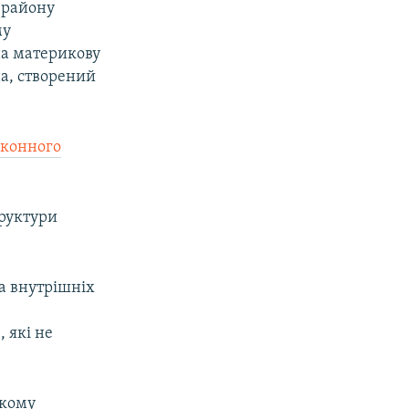
 району
му
на материкову
а, створений
аконного
труктури
ва внутрішніх
 які не
ькому