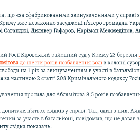
ла, що «за сфабрикованими звинуваченнями у справі 
 Криму вже незаконно засуджені п’ятеро громадян Укр
зі Саганджі, Дилявер Гафаров, Наріман Межмедінов, 
ий Росії Кіровський районний суд у Криму 23 березня
ямітова
до шести років позбавлення волі
в колонії суво
ободи на 1 рік за звинуваченням в участі в батальйон
на
за частиною 2 статті 208 Кримінального кодексу Росії
вачення просила для Аблямітова 8,5 років позбавлення
ді допитали п’ятьох свідків у справі. Так, один з них, 
ений за участь в батальйоні, повідомив, що не давав 
иту свідка показань.