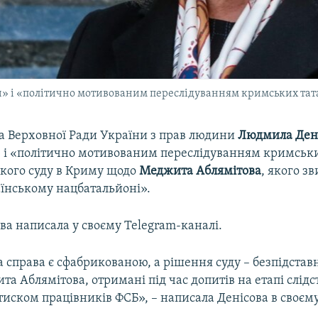
и» і «політично мотивованим переслідуванням кримських та
 Верховної Ради України з прав людини
Людмила Ден
 і «політично мотивованим переслідуванням кримськ
ького суду в Криму щодо
Меджита Аблямітова
, якого з
аїнському нацбатальйоні».
ва написала у своєму Telegram-каналі.
справа є сфабрикованою, а рішення суду – безпідстав
а Аблямітова, отримані під час допитів на етапі слідс
тиском працівників ФСБ», – написала Денісова в своєм