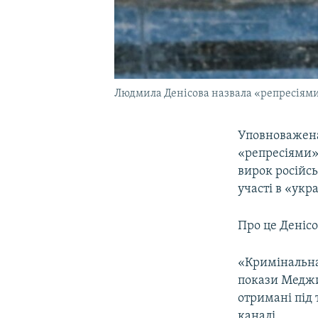
Людмила Денісова назвала «репресіям
Уповноважена
«репресіями»
вирок російс
участі в «укр
Про це Денісо
«Кримінальна 
покази Меджит
отримані під 
каналі.