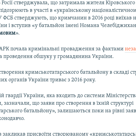
 Росії стверджувала, що затримала жителя Кіровського
підозрюють в участі в «українському націоналістично
 У ФСБ стверджують, що кримчанин в 2016 році виїхав 
їни і вступив «у батальйон імені Номана Челебіджихан
ямовим
».
АРК почала кримінальні провадження за фактами
нез
а проведення обшуку у громадянина України.
створення кримськотатарського батальйону в складі с
х органів України триває з 2016 року.
й гвардії України, яка входить до системи Міністерст
, зазначали, що заяви про створення в їхній структурі
рського батальйону», залишаються поки на рівні заяв,
конодавчо.
в закликав присвоїти створюваному «кримськотатарс