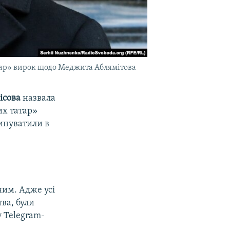
тар» вирок щодо Меджита Аблямітова
ісова
назвала
их татар»
винуватили в
ним. Адже усі
тва, були
у Telegram-