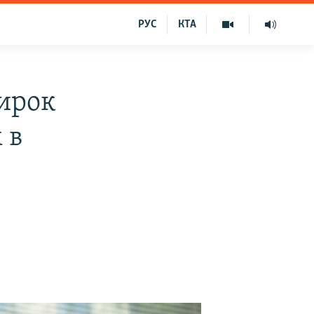
РУС
КТА
вирок
 в