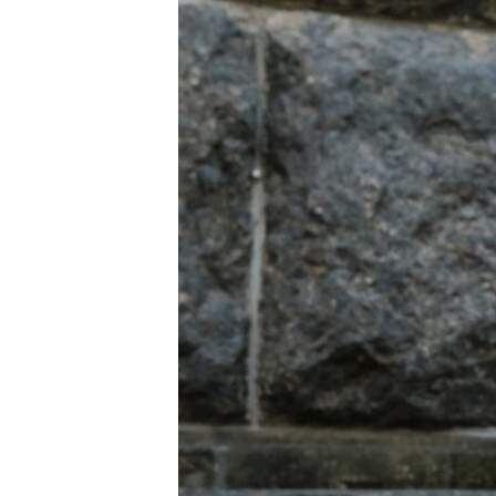
ВІДЕОУРОКИ «ELIFBE»
СВІДЧЕННЯ ОКУПАЦІЇ
УКРАЇНСЬКА ПРОБЛЕМА КРИМУ
ІНФОГРАФІКА