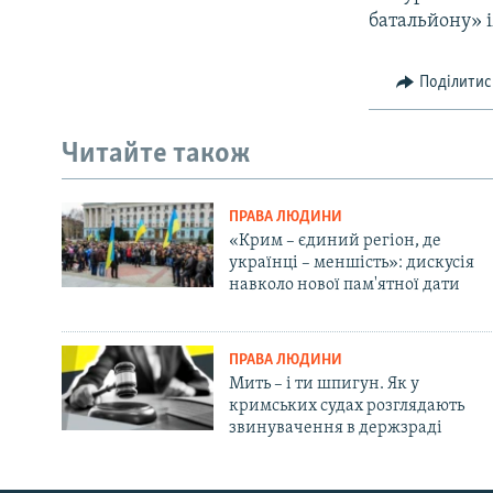
батальйону» 
Поділитис
Читайте також
ПРАВА ЛЮДИНИ
«Крим – єдиний регіон, де
українці – меншість»: дискусія
навколо нової пам'ятної дати
ПРАВА ЛЮДИНИ
Мить – і ти шпигун. Як у
кримських судах розглядають
звинувачення в держзраді
Русский