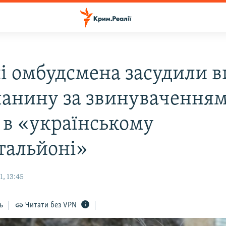
сі омбудсмена засудили 
анину за звинуваченням
і в «українському
тальйоні»
, 13:45
ь
Читати без VPN