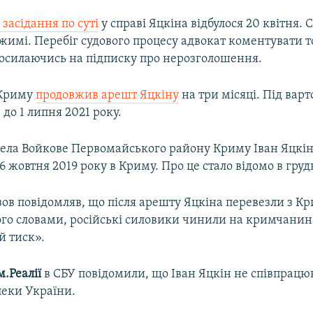
засідання по суті
у справі Яцкіна відбулося 20 квітня. С
имі. Перебіг судового процесу адвокат коментувати т
посилаючись на підписку про нерозголошення.
 Криму
продовжив арешт Яцкіну
на три місяці. Під варт
до 1 липня 2021 року.
ела Войкове Первомайського району Криму Іван Яцкін
 жовтня 2019 року в Криму. Про це стало відомо в груд
ов повідомляв, що після арешту Яцкіна перевезли з Кр
ого словами, російські силовики чинили на кримчани
й тиск».
.Реалії
в СБУ повідомили, що Іван Яцкін не співпрацюв
еки України.