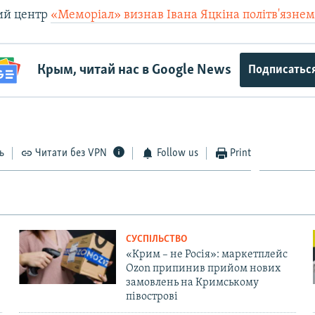
ий центр
«Меморіал» визнав Івана Яцкіна політв'язне
Крым, читай нас в Google News
Подписатьс
ь
Читати без VPN
Follow us
Print
СУСПІЛЬСТВО
«Крим – не Росія»: маркетплейс
Ozon припинив прийом нових
замовлень на Кримському
півострові