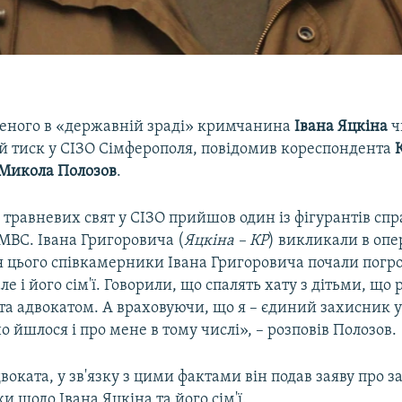
еного в «державній зраді» кримчанина
Івана Яцкіна
ч
й тиск у СІЗО Сімферополя, повідомив кореспондента
Микола Полозов
.
травневих свят у СІЗО прийшов один із фігурантів спр
МВС. Івана Григоровича (
Яцкіна – КР
) викликали в оп
ля цього співкамерники Івана Григоровича почали погр
але і його сім'ї. Говорили, що спалять хату з дітьми, що
 та адвокатом. А враховуючи, що я – єдиний захисник у
но йшлося і про мене в тому числі», – розповів Полозов.
воката, у зв'язку з цими фактами він подав заяву про 
ки щодо Івана Яцкіна та його сім'ї.