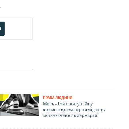
м
.
я
ПРАВА ЛЮДИНИ
Мить – і ти шпигун. Як у
кримських судах розглядають
звинувачення в держзраді