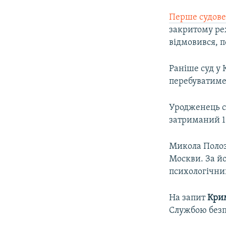
Перше судове 
закритому реж
відмовився, 
Раніше суд у
перебуватиме 
Уродженець с
затриманий 16
Микола Полоз
Москви. За й
психологічни
На запит
Крим
Службою безп