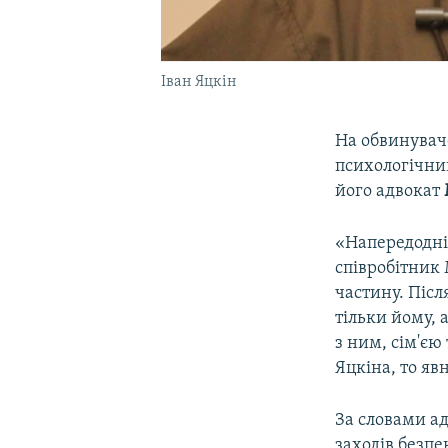
Іван Яцкін
На обвинувач
психологічни
його адвокат
«Напередодні 
співробітник 
частину. Піс
тільки йому, 
з ним, сім'єю
Яцкіна, то яв
За словами ад
заходів безпе