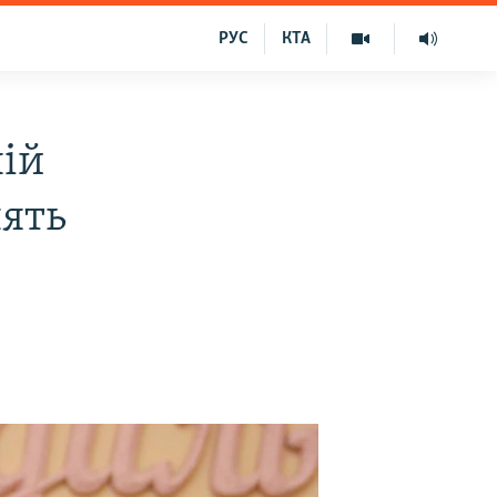
РУС
КТА
ній
ять