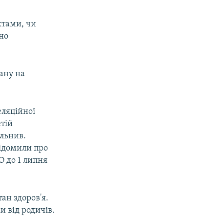
ктами, чи
сно
ану на
еляційної
етій
ольнив.
відомили про
О до 1 липня
тан здоров'я.
и від родичів.