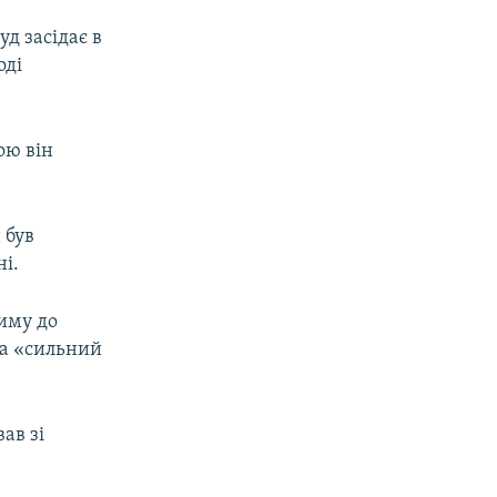
уд засідає в
оді
ою він
 був
ні.
иму до
на «сильний
ав зі