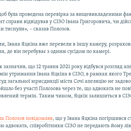
щоб була проведена перевірка за вищевикладеними фа
нт справи відвідував у СІЗО Івана Григоровича, чи дій
 тиснули», – сказав Полозов.
и, Івана Яцкіна вже перевели в іншу камеру, розрахов
, де він перебуває з одним сусідом по камері.
 зазначив, що 12 травня 2021 року відбувся розгляд ап
мін утримання Івана Яцкіна в СІЗО, в рамках якого Тр
уд загальної юрисдикції міста Сочі апеляцію не задов
йшло без участі Полозова через те, що адвоката не по
овлений термін. Таким чином, Яцкін залишиться в СІЗ
а Полозов повідомляв
, що у Івана Яцкіна погіршився с
ю адвоката, співробітники СІЗО не передають йому лік