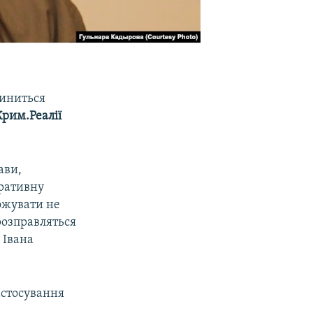
иниться
Крим.Реалії
ави,
еративну
ожувати не
 розправляться
 Івана
застосування