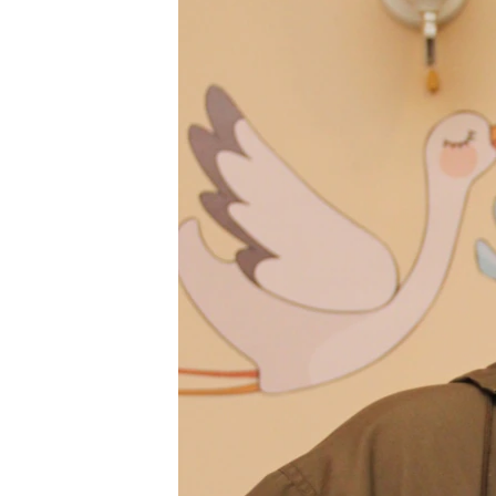
ВІДЕОУРОКИ «ELIFBE»
СВІДЧЕННЯ ОКУПАЦІЇ
УКРАЇНСЬКА ПРОБЛЕМА КРИМУ
ІНФОГРАФІКА