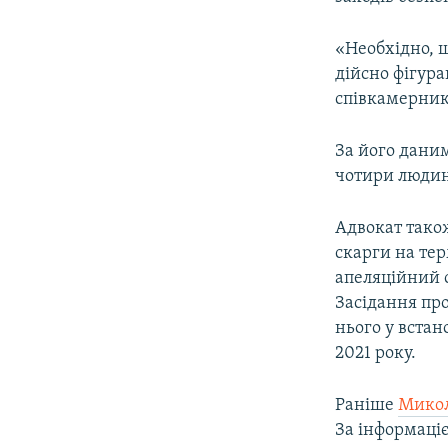
«Необхідно, 
дійсно фігура
співкамерники
За його даним
чотири людини
Адвокат також
скарги на тер
апеляційний с
Засідання про
нього у встан
2021 року.
Раніше
Микол
За інформаціє