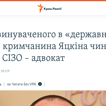
винуваченого в «держав
» кримчанина Яцкіна чин
 СІЗО – адвокат
 18:09
ь
Читати без VPN