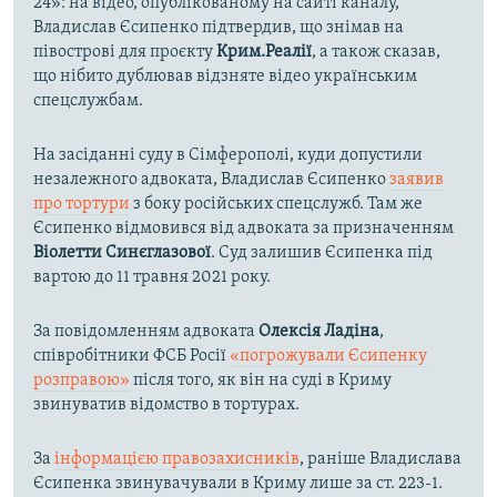
24»: на відео, опублікованому на сайті каналу,
Владислав Єсипенко підтвердив, що знімав на
півострові для проєкту
Крим.Реалії
, а також сказав,
що нібито дублював відзняте відео українським
спецслужбам.
На засіданні суду в Сімферополі, куди допустили
незалежного адвоката, Владислав Єсипенко
заявив
про тортури
з боку російських спецслужб. Там же
Єсипенко відмовився від адвоката за призначенням
Віолетти Синєглазової
. Суд залишив Єсипенка під
вартою до 11 травня 2021 року.
За повідомленням адвоката
Олексія Ладіна
,
співробітники ФСБ Росії
«погрожували Єсипенку
розправою»
після того, як він на суді в Криму
звинуватив відомство в тортурах.
За
інформацією правозахисників
, раніше Владислава
Єсипенка звинувачували в Криму лише за ст. 223-1.