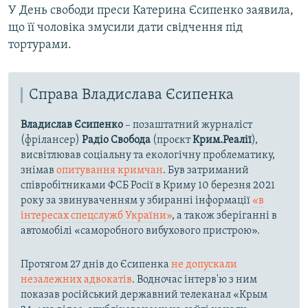
У День свободи преси Катерина Єсипенко заявила,
що її чоловіка змусили дати свідчення під
тортурами.
Справа Владислава Єсипенка
Владислав Єсипенко
– позаштатний журналіст
(фрілансер)
Радіо Свобода
(проєкт
Крим.Реалії
),
висвітлював соціальну та екологічну проблематику,
знімав
опитування кримчан
. Був затриманий
співробітниками ФСБ Росії в Криму 10 березня 2021
року за звинуваченням у збиранні інформації
«в
інтересах спецслужб України»
, а також зберіганні в
автомобілі «саморобного вибухового пристрою».
Протягом 27 днів до Єсипенка
не допускали
незалежних адвокатів
. Водночас інтерв'ю з ним
показав російський державний телеканал «Крым