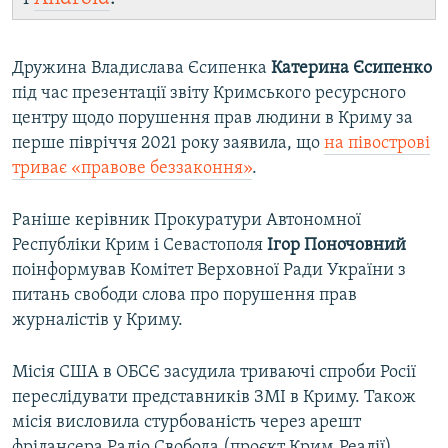
Дружина Владислава Єсипенка
Катерина Єсипенко
під час презентації звіту Кримського ресурсного
центру щодо порушення прав людини в Криму за
перше півріччя 2021 року заявила, що
на півострові
триває «правове беззаконня»
.
Раніше керівник Прокуратури Автономної
Республіки Крим і Севастополя
Ігор Поночовний
поінформував Комітет Верховної Ради України з
питань свободи слова про порушення прав
журналістів у Криму.
Місія США в ОБСЄ засудила триваючі спроби Росії
переслідувати представників ЗМІ в Криму. Також
місія висловила стурбованість через арешт
фрілансера Радіо Свобода (проєкт Крим.Реалії)