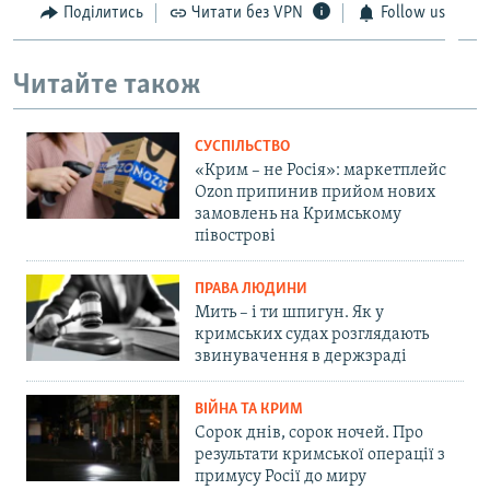
Поділитись
Читати без VPN
Follow us
Читайте також
СУСПІЛЬСТВО
«Крим – не Росія»: маркетплейс
Ozon припинив прийом нових
замовлень на Кримському
півострові
ПРАВА ЛЮДИНИ
Мить – і ти шпигун. Як у
кримських судах розглядають
звинувачення в держзраді
ВІЙНА ТА КРИМ
Сорок днів, сорок ночей. Про
результати кримської операції з
примусу Росії до миру