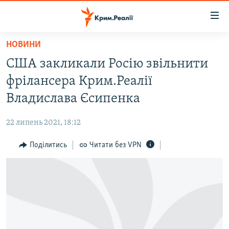
Доступність
посилання
Перейти
НОВИНИ
до
НОВИНИ
США закликали Росію звільнити
основного
ВОДА.КРИМ
матеріалу
фрілансера Крим.Реалії
ВІДЕО ТА ФОТО
Перейти
Владислава Єсипенка
до
ПОЛІТИКА
основної
22 липень 2021, 18:12
БЛОГИ
навігації
Перейти
Поділитись
Читати без VPN
ПОГЛЯД
до
ІНТЕРВ'Ю
пошуку
ВСЕ ЗА ДЕНЬ
СПЕЦПРОЕКТИ
ЯК ОБІЙТИ БЛОКУВАННЯ
ДЕПОРТАЦІЯ