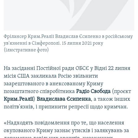
ВІДЕОУРОКИ «ELIFBE»
Русский
СВІДЧЕННЯ ОКУПАЦІЇ
Qırımtatar
УКРАЇНСЬКА ПРОБЛЕМА КРИМУ
Фрілансер Крим.Реалії Владислав Єсипенко в російському
ДОЛУЧАЙСЯ!
ІНФОГРАФІКА
ув'язненні в Сімферополі. 15 липня 2021 року
(ілюстративне фото)
Усі сайти RFE/RL
На засіданні Постійної ради ОБСЄ у Відні 22 липня
місія США закликала Росію звільнити
заарештованого в анексованому Криму
позаштатного співробітника
Радіо Свобода
(проєкт
Крим.Реалії
)
Владислава Єсипенка
, а також інших
політв'язнів, і припинити репресії щодо кримчан.
«Надходять повідомлення про те, що населення
окупованого Криму зазнає утисків і залякувань за