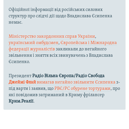
Офіційної інформації від російських силових
структур про слідчі дії щодо Владислава Єсипенка
немає.
Міністерство закордонних справ України
,
український омбудсмен
,
Європейська і Міжнародна
федерації журналістів
закликали до негайного
звільнення і зняття всіх звинувачень з Владислава
Єсипенко.
Президент
Радіо Вільна Європа/Радіо Свобода
Джеймі Флай
вимагав негайно звільнити Єсипенка
з-
під варти і заявив, що
РВЄ/РС обурене тортурами
, про
які повідомив затриманий в Криму фрілансер
Крим.Реалії
.