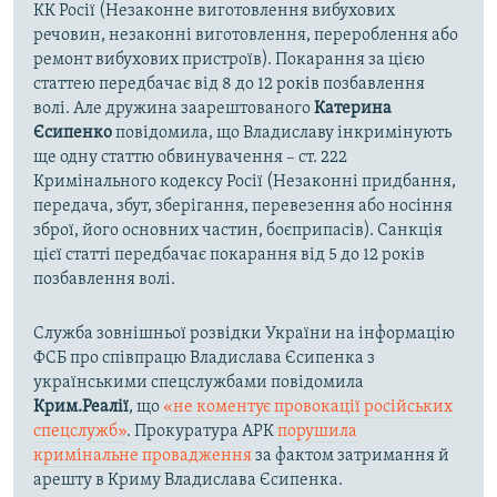
КК Росії (Незаконне виготовлення вибухових
речовин, незаконні виготовлення, перероблення або
ремонт вибухових пристроїв). Покарання за цією
статтею передбачає від 8 до 12 років позбавлення
волі. Але дружина заарештованого
Катерина
Єсипенко
повідомила, що Владиславу інкримінують
ще одну статтю обвинувачення – ст. 222
Кримінального кодексу Росії (Незаконні придбання,
передача, збут, зберігання, перевезення або носіння
зброї, його основних частин, боєприпасів). Санкція
цієї статті передбачає покарання від 5 до 12 років
позбавлення волі.
Служба зовнішньої розвідки України на інформацію
ФСБ про співпрацю Владислава Єсипенка з
українськими спецслужбами повідомила
Крим.Реалії
, що
«не коментує провокації російських
спецслужб»
. Прокуратура АРК
порушила
кримінальне провадження
за фактом затримання й
арешту в Криму Владислава Єсипенка.