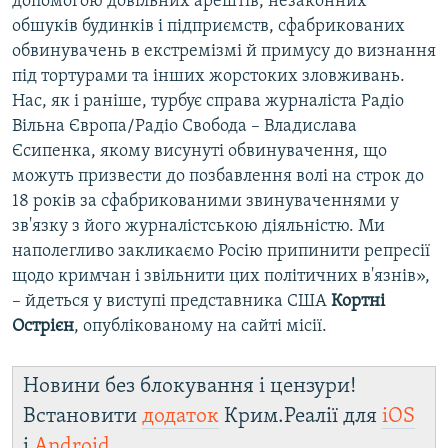
допомогою довільних арештів, незаконних
обшуків будинків і підприємств, сфабрикованих
обвинувачень в екстремізмі й примусу до визнання
під тортурами та інших жорстоких зловживань.
Нас, як і раніше, турбує справа журналіста Радіо
Вільна Європа/Радіо Свобода – Владислава
Єсипенка, якому висунуті обвинувачення, що
можуть призвести до позбавлення волі на строк до
18 років за сфабрикованими звинуваченнями у
зв'язку з його журналістською діяльністю. Ми
наполегливо закликаємо Росію припинити репресії
щодо кримчан і звільнити цих політичних в'язнів»,
– йдеться у виступі представника США
Кортні
Острієн
, опублікованому на сайті місії.
Новини без блокування і цензури!
Встановити
додаток
Крим.Реалії для
iOS
і
Android
.