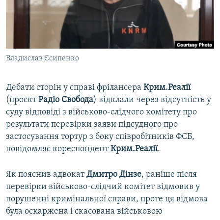
ВІДЕОУРОКИ «ELIFBE»
Русский
СВІДЧЕННЯ ОКУПАЦІЇ
Qırımtatar
УКРАЇНСЬКА ПРОБЛЕМА КРИМУ
Владислав Єсипенко
ДОЛУЧАЙСЯ!
ІНФОГРАФІКА
Дебати сторін у справі фрілансера
Крим.Реалії
(проєкт
Радіо Свобода
) відклали через відсутність у
Усі сайти RFE/RL
суду відповіді з військово-слідчого комітету про
результати перевірки заяви підсудного про
застосування тортур з боку співробітників ФСБ,
повідомляє кореспондент
Крим.Реалії
.
Як пояснив адвокат
Дмитро Дінзе
, раніше після
перевірки військово-слідчий комітет відмовив у
порушенні кримінальної справи, проте ця відмова
була оскаржена і скасована військовою