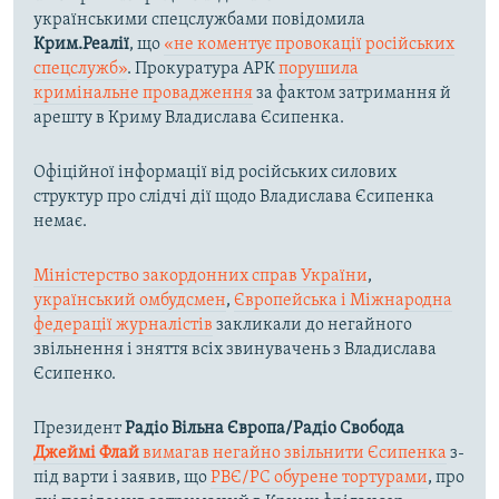
українськими спецслужбами повідомила
Крим.Реалії
, що
«не коментує провокації російських
спецслужб»
. Прокуратура АРК
порушила
кримінальне провадження
за фактом затримання й
арешту в Криму Владислава Єсипенка.
Офіційної інформації від російських силових
структур про слідчі дії щодо Владислава Єсипенка
немає.
Міністерство закордонних справ України
,
український омбудсмен
,
Європейська і Міжнародна
федерації журналістів
закликали до негайного
звільнення і зняття всіх звинувачень з Владислава
Єсипенко.
Президент
Радіо Вільна Європа/Радіо Свобода
Джеймі Флай
вимагав негайно звільнити Єсипенка
з-
під варти і заявив, що
РВЄ/РС обурене тортурами
, про