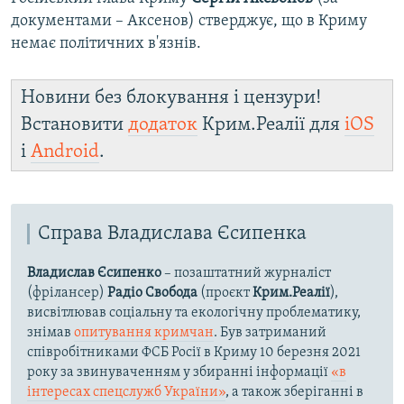
документами – Аксенов) стверджує, що в Криму
немає політичних в'язнів.
Новини без блокування і цензури!
Встановити
додаток
Крим.Реалії для
iOS
і
Android
.
Справа Владислава Єсипенка
Владислав Єсипенко
– позаштатний журналіст
(фрілансер)
Радіо Свобода
(проєкт
Крим.Реалії
),
висвітлював соціальну та екологічну проблематику,
знімав
опитування кримчан
. Був затриманий
співробітниками ФСБ Росії в Криму 10 березня 2021
року за звинуваченням у збиранні інформації
«в
інтересах спецслужб України»
, а також зберіганні в