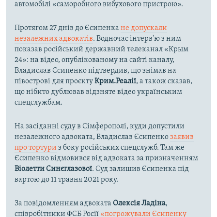
автомобілі «саморобного вибухового пристрою».
Протягом 27 днів до Єсипенка
не допускали
незалежних адвокатів
. Водночас інтерв'ю з ним
показав російський державний телеканал «Крым
24»: на відео, опублікованому на сайті каналу,
Владислав Єсипенко підтвердив, що знімав на
півострові для проєкту
Крим.Реалії
, а також сказав,
що нібито дублював відзняте відео українським
спецслужбам.
На засіданні суду в Сімферополі, куди допустили
незалежного адвоката, Владислав Єсипенко
заявив
про тортури
з боку російських спецслужб. Там же
Єсипенко відмовився від адвоката за призначенням
Віолетти Синєглазової
. Суд залишив Єсипенка під
вартою до 11 травня 2021 року.
За повідомленням адвоката
Олексія Ладіна
,
співробітники ФСБ Росії
«погрожували Єсипенку