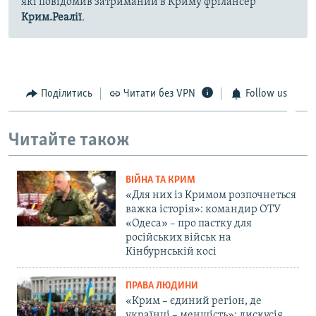
які повідомив затриманий в Криму фрілансер
Крим.Реалії
.
Поділитись
Читати без VPN
Follow us
Читайте також
ВІЙНА ТА КРИМ
«Для них із Кримом розпочнеться
важка історія»: командир ОТУ
«Одеса» – про пастку для
російських військ на
Кінбурнській косі
ПРАВА ЛЮДИНИ
«Крим – єдиний регіон, де
українці – меншість»: дискусія