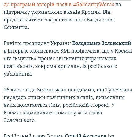
до програми авторів-послів #SolidarityWords
на
підтримку українських в'язнів Кремля. Він
представлятиме заарештованого Владислава
Єсипенка.
Раніше президент України
Володимир Зеленський
в інтерв'ю кримським ЗМІ повідомляв, що у Кремлі
«гальмують» процес звільнення українських
політв'язнів, зокрема кримчан, із російського
ув'язнення.
26 листопада Зеленський повідомив, що Туреччина
передала списки політичних в'язнів, визволення
яких домагається Київ, російській стороні. У
Кремлі відмовилися коментувати слова
Зеленського.
Російський глава Криму
Сергій Аксьонов
(за