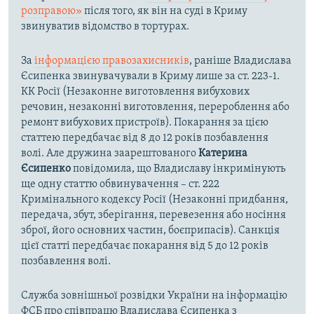
розправою»
після того, як він на суді в Криму
звинуватив відомство в тортурах.
За
інформацією правозахисників
, раніше Владислава
Єсипенка звинувачували в Криму лише за ст. 223-1.
КК Росії (Незаконне виготовлення вибухових
речовин, незаконні виготовлення, перероблення або
ремонт вибухових пристроїв). Покарання за цією
статтею передбачає від 8 до 12 років позбавлення
волі. Але дружина заарештованого
Катерина
Єсипенко
повідомила, що Владиславу інкримінують
ще одну статтю обвинувачення – ст. 222
Кримінального кодексу Росії (Незаконні придбання,
передача, збут, зберігання, перевезення або носіння
зброї, його основних частин, боєприпасів). Санкція
цієї статті передбачає покарання від 5 до 12 років
позбавлення волі.
Служба зовнішньої розвідки України на інформацію
ФСБ про співпрацю Владислава Єсипенка з