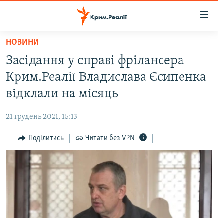
Доступність
посилання
Перейти
НОВИНИ
до
НОВИНИ
Засідання у справі фрілансера
основного
ВОДА.КРИМ
матеріалу
Крим.Реалії Владислава Єсипенка
ВІДЕО ТА ФОТО
Перейти
відклали на місяць
до
ПОЛІТИКА
основної
21 грудень 2021, 15:13
БЛОГИ
навігації
Перейти
Поділитись
Читати без VPN
ПОГЛЯД
до
ІНТЕРВ'Ю
пошуку
ВСЕ ЗА ДЕНЬ
СПЕЦПРОЕКТИ
ЯК ОБІЙТИ БЛОКУВАННЯ
ДЕПОРТАЦІЯ