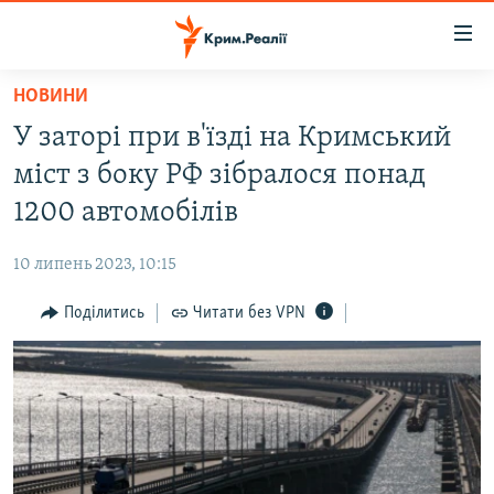
Доступність
посилання
Перейти
НОВИНИ
до
НОВИНИ
У заторі при в'їзді на Кримський
основного
ВОДА.КРИМ
матеріалу
міст з боку РФ зібралося понад
ВІДЕО ТА ФОТО
Перейти
1200 автомобілів
до
ПОЛІТИКА
основної
10 липень 2023, 10:15
БЛОГИ
навігації
Перейти
Поділитись
Читати без VPN
ПОГЛЯД
до
ІНТЕРВ'Ю
пошуку
ВСЕ ЗА ДЕНЬ
СПЕЦПРОЕКТИ
ЯК ОБІЙТИ БЛОКУВАННЯ
ДЕПОРТАЦІЯ