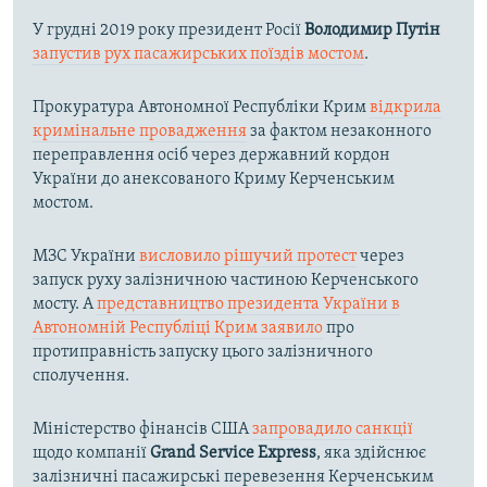
У грудні 2019 року президент Росії
Володимир Путін
запустив рух пасажирських поїздів мостом
.
Прокуратура Автономної Республіки Крим
відкрила
кримінальне провадження
за фактом незаконного
переправлення осіб через державний кордон
України до анексованого Криму Керченським
мостом.
МЗС України
висловило рішучий протест
через
запуск руху залізничною частиною Керченського
мосту. А
представництво президента України в
Автономній Республіці Крим заявило
про
протиправність запуску цього залізничного
сполучення.
Міністерство фінансів США
запровадило санкції
щодо компанії
Grand Service Express
, яка здійснює
залізничні пасажирські перевезення Керченським