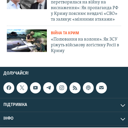
перетворилася на війну на
виснаження»: Як пропаганда РФ
у Криму пояснює невдачі «СВО»
та залякує «мінними атаками»
ВІЙНА ТА КРИМ
«Полювання на колони». Як ЗСУ
ріжуть військову логістику Росії в
Криму
ДОЛУЧАЙСЯ!
ПІДТРИМКА
ІНФО