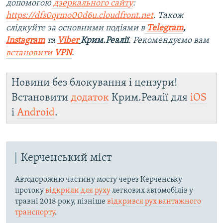
допомогою
дзеркального сайту
:
https://dfs0qrmo00d6u.cloudfront.net
. Також
слідкуйте за основними подіями в
Telegram
,
Instagram
та
Viber
Крим.Реалії
. Рекомендуємо вам
встановити
VPN
.
Новини без блокування і цензури!
Встановити
додаток
Крим.Реалії для
iOS
і
Android
.
Керченський міст
Автодорожню частину мосту через Керченську
протоку
відкрили для руху
легкових автомобілів у
травні 2018 року, пізніше
відкрився рух вантажного
транспорту
.