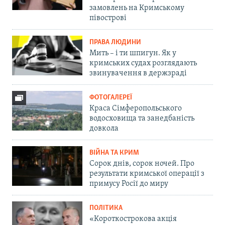
замовлень на Кримському
півострові
ПРАВА ЛЮДИНИ
Мить – і ти шпигун. Як у
кримських судах розглядають
звинувачення в держзраді
ФОТОГАЛЕРЕЇ
Краса Сімферопольського
водосховища та занедбаність
довкола
ВІЙНА ТА КРИМ
Сорок днів, сорок ночей. Про
результати кримської операції з
примусу Росії до миру
ПОЛІТИКА
«Короткострокова акція