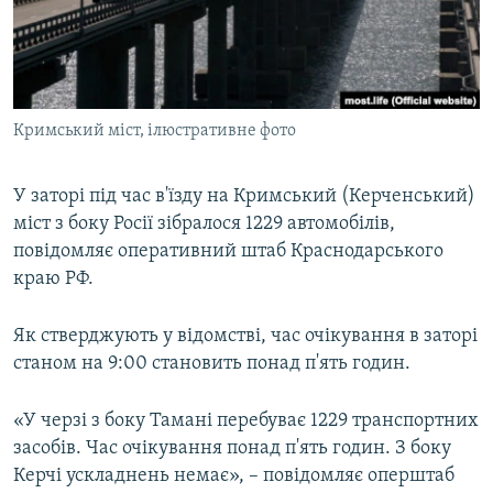
ВІДЕОУРОКИ «ELIFBE»
Русский
СВІДЧЕННЯ ОКУПАЦІЇ
Qırımtatar
УКРАЇНСЬКА ПРОБЛЕМА КРИМУ
Кримський міст, ілюстративне фото
ДОЛУЧАЙСЯ!
ІНФОГРАФІКА
У заторі під час в'їзду на Кримський (Керченський)
міст з боку Росії зібралося 1229 автомобілів,
Усі сайти RFE/RL
повідомляє оперативний штаб Краснодарського
краю РФ.
Як стверджують у відомстві, час очікування в заторі
станом на 9:00 становить понад п'ять годин.
«У черзі з боку Тамані перебуває 1229 транспортних
засобів. Час очікування понад п'ять годин. З боку
Керчі ускладнень немає», – повідомляє оперштаб