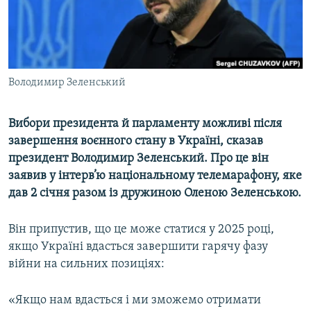
ВІДЕОУРОКИ «ELIFBE»
Русский
СВІДЧЕННЯ ОКУПАЦІЇ
Qırımtatar
УКРАЇНСЬКА ПРОБЛЕМА КРИМУ
Володимир Зеленський
ДОЛУЧАЙСЯ!
ІНФОГРАФІКА
Вибори президента й парламенту можливі після
завершення воєнного стану в Україні, сказав
Усі сайти RFE/RL
президент Володимир Зеленський. Про це він
заявив у інтерв’ю національному телемарафону, яке
дав 2 січня разом із дружиною Оленою Зеленською.
Він припустив, що це може статися у 2025 році,
якщо Україні вдасться завершити гарячу фазу
війни на сильних позиціях:
«Якщо нам вдасться і ми зможемо отримати