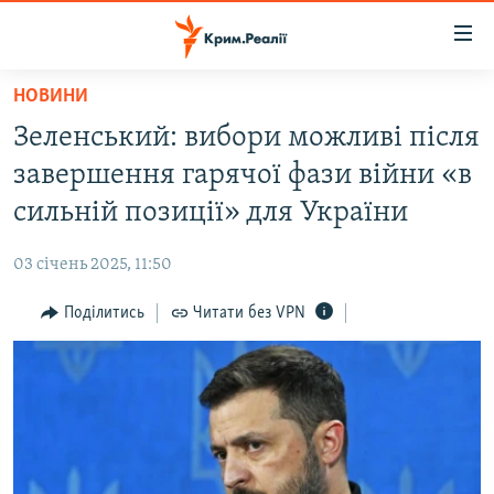
Доступність
посилання
Перейти
НОВИНИ
до
НОВИНИ
Зеленський: вибори можливі після
основного
ВОДА.КРИМ
матеріалу
завершення гарячої фази війни «в
ВІДЕО ТА ФОТО
Перейти
сильній позиції» для України
до
ПОЛІТИКА
основної
03 січень 2025, 11:50
БЛОГИ
навігації
Перейти
Поділитись
Читати без VPN
ПОГЛЯД
до
ІНТЕРВ'Ю
пошуку
ВСЕ ЗА ДЕНЬ
СПЕЦПРОЕКТИ
ЯК ОБІЙТИ БЛОКУВАННЯ
ДЕПОРТАЦІЯ