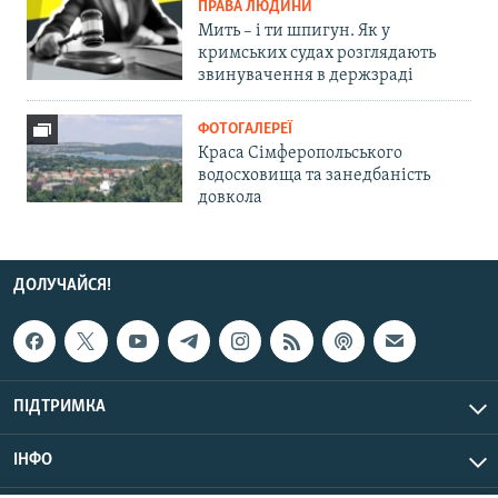
ПРАВА ЛЮДИНИ
Мить – і ти шпигун. Як у
кримських судах розглядають
звинувачення в держзраді
ФОТОГАЛЕРЕЇ
Краса Сімферопольського
водосховища та занедбаність
довкола
ДОЛУЧАЙСЯ!
ПІДТРИМКА
ІНФО