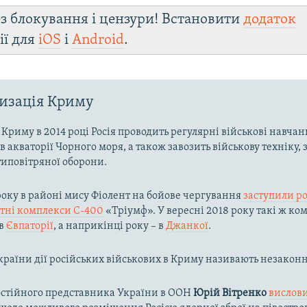
з блокування і цензури! Встановити
додаток
ії для
iOS
і
Android
.
изація Криму
ї Криму в 2014 році Росія проводить регулярні військові навчан
 в акваторії Чорного моря, а також завозить військову техніку,
иповітряної оборони.
 року в районі мису Фіолент на бойове чергування
заступили ро
етні комплекси С-400
«Тріумф». У вересні 2018 року такі ж ко
 в
Євпаторії
, а наприкінці року – в
Джанкої
.
країни дії російських військових в Криму називають незакон
остійного представника України в ООН
Юрій Вітренко
вислов