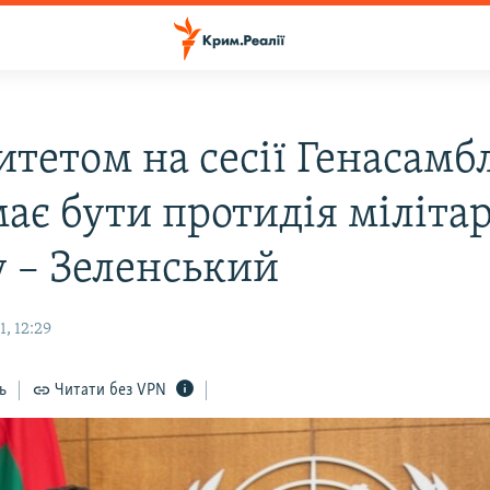
тетом на сесії Генасамб
ає бути протидія мілітар
 – Зеленський
, 12:29
ь
Читати без VPN