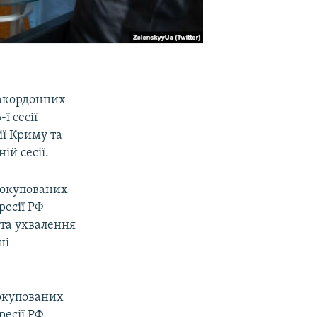
закордонних
ї сесії
ії Криму та
ій сесії.
 окупованих
ресії РФ
 та ухвалення
ні
 окупованих
ресії РФ