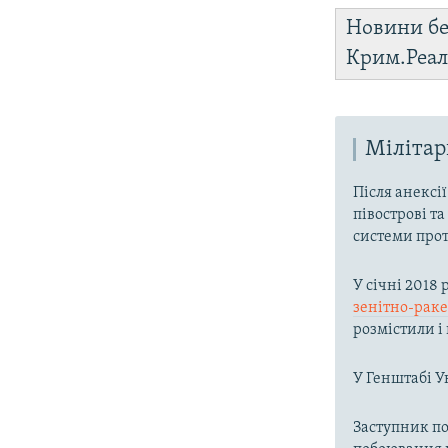
Новини бе
Крим.Реал
Мілітар
Після анексі
півострові та
системи прот
У січні 2018
зенітно-рак
розмістили і
У Генштабі У
Заступник п