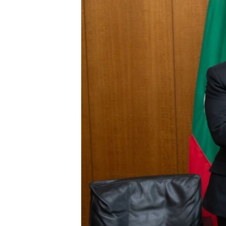
ВІДЕОУРОКИ «ELIFBE»
СВІДЧЕННЯ ОКУПАЦІЇ
УКРАЇНСЬКА ПРОБЛЕМА КРИМУ
ІНФОГРАФІКА