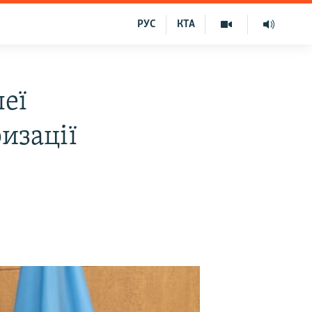
РУС
КТА
леї
изації