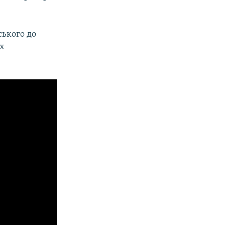
ського до
ах