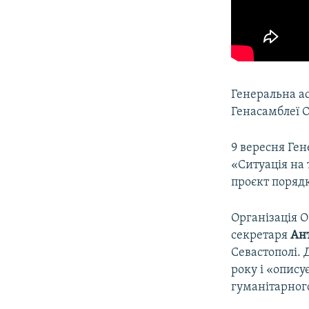
Генеральна ас
Генасамблеї О
9 вересня Ге
«Ситуація на
проєкт порядк
Організація О
секретаря
Ант
Севастополі. 
року і «опис
гуманітарног