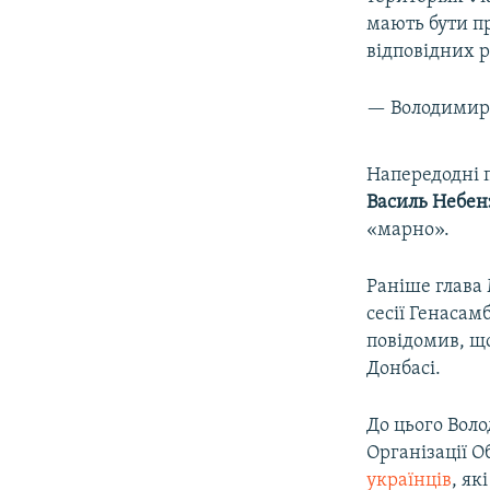
мають бути п
відповідних р
— Володимир
Напередодні п
Василь Небен
«марно».
Раніше глава
сесії Генаса
повідомив, що
Донбасі.
До цього Вол
Організації 
українців
, як