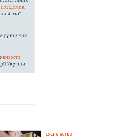
і. Заступник
с
повідомив
,
ливість її
міру ні з ким
ію
вивести
рії України.
СУСПІЛЬСТВО