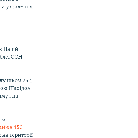
 та ухвалення
х Націй
мблеї ООН
ільником 76-ї
ллою Шахідом
иму і на
рем
майже 450
ж на території