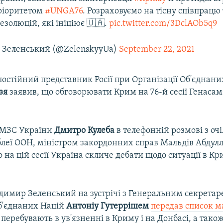
ріоритетом
#UNGA76
. Розраховуємо на тісну співпрацю
езолюцій, які ініціює 🇺🇦.
pic.twitter.com/3DclAOb5q9
 Зеленський (@ZelenskyyUa)
September 22, 2021
остійний представник Росії при Організації Об'єднани
зя
заявив, що обговорювати Крим на 76-й сесії Генаса
 МЗС України
Дмитро Кулеба
в телефонній розмові з оч
мблеї ООН, міністром закордонних справ Мальдів Абду
 на цій сесії Україна скличе дебати щодо ситуації в Кр
одимир Зеленський на зустрічі з Генеральним секрета
Об'єднаних Націй
Антоніу Гутеррішем
передав список 
і перебувають в ув'язненні в Криму і на Донбасі, а тако