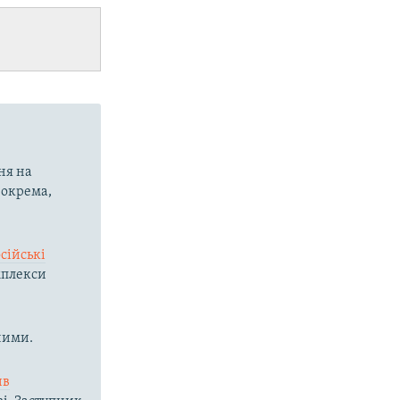
ня на
 зокрема,
сійські
мплекси
ними.
ив