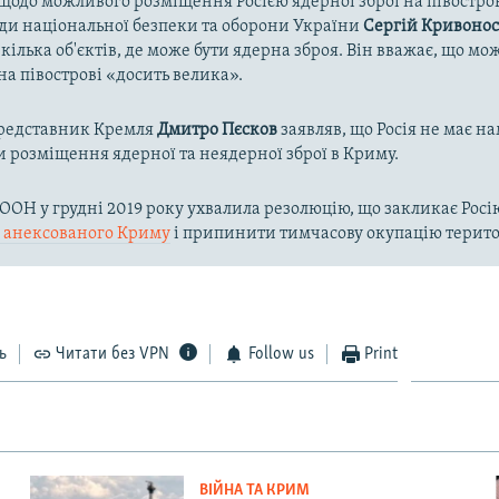
одо можливого розміщення Росією ядерної зброї на півостров
ди національної безпеки та оборони України
Сергій Кривоно
кілька об'єктів, де може бути ядерна зброя. Він вважає, що мож
а півострові «досить велика».
представник Кремля
Дмитро Пєсков
заявляв, що Росія не має на
 розміщення ядерної та неядерної зброї в Криму.
ООН у грудні 2019 року ухвалила резолюцію, що закликає Рос
 з анексованого Криму
і припинити тимчасову окупацію терито
ь
Читати без VPN
Follow us
Print
ВІЙНА ТА КРИМ