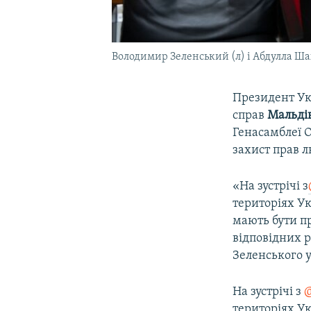
Володимир Зеленський (л) і Абдулла Шах
Президент У
справ
Мальді
Генасамблеї О
захист прав л
«На зустрічі з​
територіях Ук
мають бути п
відповідних р
Зеленського у 
На зустрічі з
@
територіях Ук