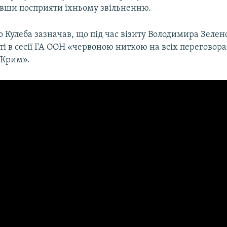
сивши посприяти їхньому звільненню.
Кулеба зазначав, що під час візиту Володимира Зелен
і в сесії ГА ООН «червоною ниткою на всіх переговор
 Крим».