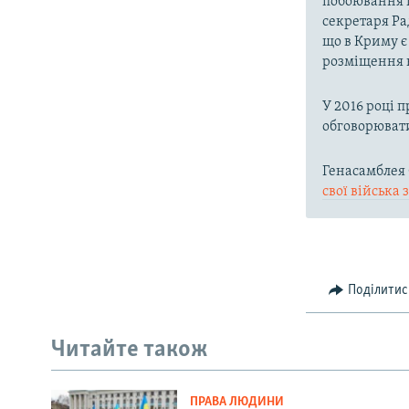
побоювання щ
секретаря Ра
що в Криму є 
розміщення н
У 2016 році 
обговорювати
Генасамблея 
свої війська
Поділитис
Читайте також
ПРАВА ЛЮДИНИ