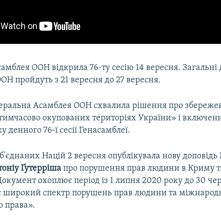
амблея ООН відкрила 76-ту сесію 14 вересня. Загальні
ОН пройдуть з 21 вересня до 27 вересня.
неральна Асамблея ООН схвалила рішення про збереже
 тимчасово окупованих територіях України» і включенн
у денного 76-ї сесії Генасамблеї.
б'єднаних Націй 2 вересня опублікувала нову доповідь
оніу Ґутерріша
про порушення прав людини в Криму т
Документ охоплює період із 1 липня 2020 року до 30 че
ує широкий спектр порушень прав людини та міжнарод
о права».