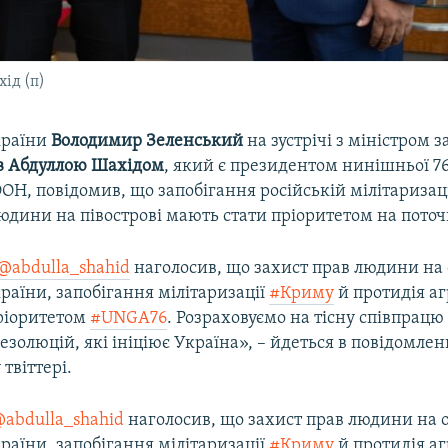
ід (п)
країни
Володимир Зеленський
на зустрічі з міністром 
в Абдуллою Шахідом
, який є президентом нинішньої 76-
ОН, повідомив, що запобігання російській мілітаризац
юдини на півострові мають стати пріоритетом на поточн
@abdulla_shahid
наголосив, що захист прав людини на
раїни, запобігання мілітаризації
#Криму
й протидія аг
ріоритетом
#UNGA76
. Розраховуємо на тісну співпрацю
езолюцій, які ініціює Україна», – йдеться в повідомлен
твіттері.
abdulla_shahid
наголосив, що захист прав людини на
раїни, запобігання мілітаризації
#Криму
й протидія аг