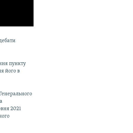
 дебати
ння пункту
я його в
 Генерального
а
рвня 2021
ного