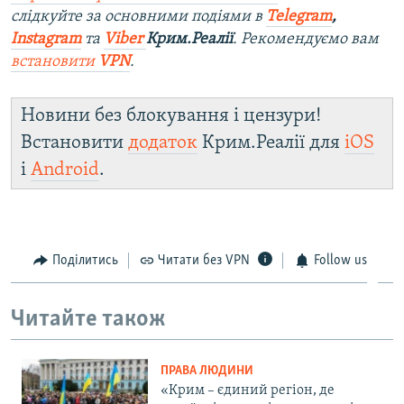
слідкуйте за основними подіями в
Telegram
,
Instagram
та
Viber
Крим.Реалії
. Ре
комендуємо вам
встановити
VPN
.
Новини без блокування і цензури!
Встановити
додаток
Крим.Реалії для
iOS
і
Android
.
Поділитись
Читати без VPN
Follow us
Читайте також
ПРАВА ЛЮДИНИ
«Крим – єдиний регіон, де