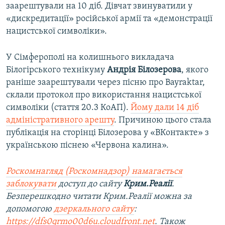
заарештували на 10 діб. Дівчат звинуватили у
«дискредитації» російської армії та «демонстрації
нацистської символіки».
У Сімферополі на колишнього викладача
Білогірського технікуму
Андрія Білозерова
, якого
раніше заарештували через пісню про Bayraktar,
склали протокол про використання нацистської
символіки (стаття 20.3 КоАП).
Йому дали 14 діб
адміністративного арешту
. Причиною цього стала
публікація на сторінці Білозерова у «ВКонтакте» з
українською піснею «Червона калина».
Роскомнагляд (Роскомнадзор) намагається
заблокувати
доступ до сайту
Крим.Реалії
.
Безперешкодно читати Крим.Реалії можна за
допомогою
дзеркального сайту
:
https://dfs0qrmo00d6u.cloudfront.net
. Також