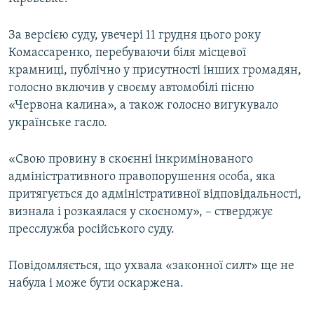
ВІДЕОУРОКИ «ELIFBE»
Русский
За версією суду, увечері 11 грудня цього року
СВІДЧЕННЯ ОКУПАЦІЇ
Qırımtatar
Комассаренко, перебуваючи біля місцевої
УКРАЇНСЬКА ПРОБЛЕМА КРИМУ
крамниці, публічно у присутності інших громадян,
голосно включив у своєму автомобілі пісню
ДОЛУЧАЙСЯ!
ІНФОГРАФІКА
«Червона калина», а також голосно вигукувало
українське гасло.
Усі сайти RFE/RL
«Свою провину в скоєнні інкримінованого
адміністративного правопорушення особа, яка
притягується до адміністративної відповідальності,
визнала і розкаялася у скоєному», – стверджує
пресслужба російського суду.
Повідомляється, що ухвала «законної силт» ще не
набула і може бути оскаржена.