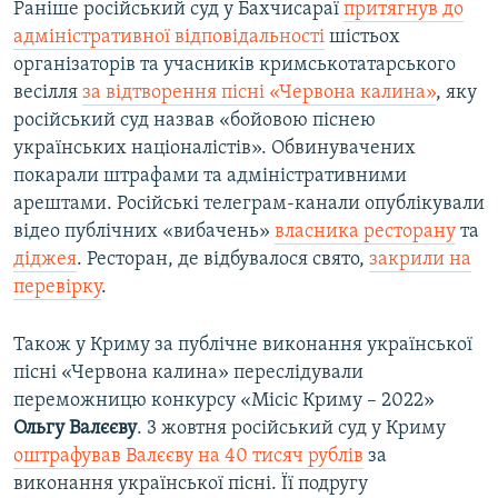
Раніше російський суд у Бахчисараї
притягнув до
адміністративної відповідальності
шістьох
організаторів та учасників кримськотатарського
весілля
за відтворення пісні «Червона калина»
, яку
російський суд назвав «бойовою піснею
українських націоналістів». Обвинувачених
покарали штрафами та адміністративними
арештами. Російські телеграм-канали опублікували
відео публічних «вибачень»
власника ресторану
та
діджея
. Ресторан, де відбувалося свято,
закрили на
перевірку
.
Також у Криму за публічне виконання української
пісні «Червона калина» переслідували
переможницю конкурсу «Місіс Криму – 2022»
Ольгу Валєєву
. 3 жовтня російський суд у Криму
оштрафував Валєєву на 40 тисяч рублів
за
виконання української пісні. Її подругу