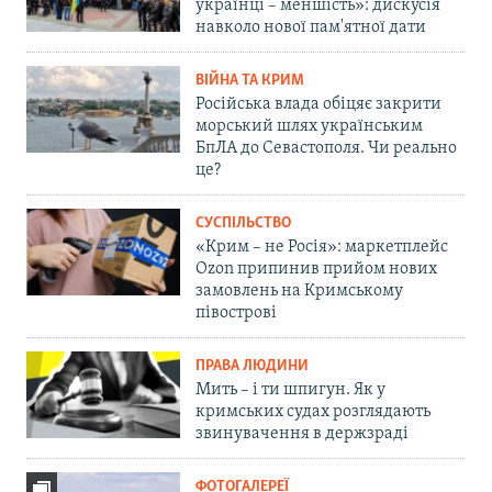
українці – меншість»: дискусія
навколо нової пам'ятної дати
ВІЙНА ТА КРИМ
Російська влада обіцяє закрити
морський шлях українським
БпЛА до Севастополя. Чи реально
це?
СУСПІЛЬСТВО
«Крим – не Росія»: маркетплейс
Ozon припинив прийом нових
замовлень на Кримському
півострові
ПРАВА ЛЮДИНИ
Мить – і ти шпигун. Як у
кримських судах розглядають
звинувачення в держзраді
ФОТОГАЛЕРЕЇ