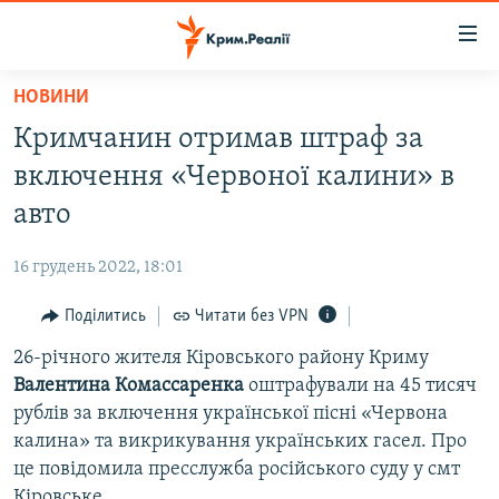
Доступність
посилання
Перейти
НОВИНИ
до
НОВИНИ
Кримчанин отримав штраф за
основного
ВОДА.КРИМ
матеріалу
включення «Червоної калини» в
ВІДЕО ТА ФОТО
Перейти
авто
до
ПОЛІТИКА
основної
16 грудень 2022, 18:01
БЛОГИ
навігації
Перейти
Поділитись
Читати без VPN
ПОГЛЯД
до
26-річного жителя Кіровського району Криму
ІНТЕРВ'Ю
пошуку
Валентина Комассаренка
оштрафували на 45 тисяч
ВСЕ ЗА ДЕНЬ
рублів за включення української пісні «Червона
СПЕЦПРОЕКТИ
калина» та викрикування українських гасел. Про
це повідомила пресслужба російського суду у смт
ЯК ОБІЙТИ БЛОКУВАННЯ
ДЕПОРТАЦІЯ
Кіровське.