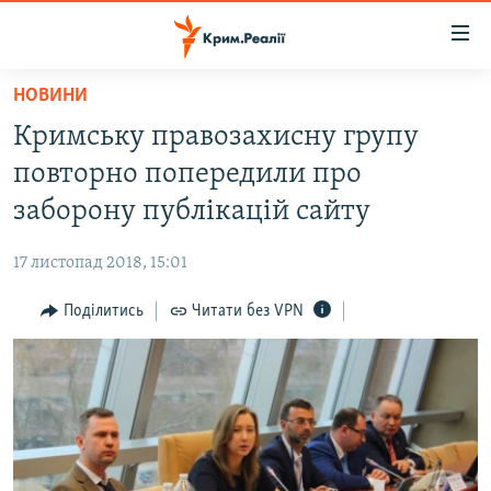
Доступність
посилання
Перейти
НОВИНИ
до
НОВИНИ
Кримську правозахисну групу
основного
ВОДА.КРИМ
матеріалу
повторно попередили про
ВІДЕО ТА ФОТО
Перейти
заборону публікацій сайту
до
ПОЛІТИКА
основної
17 листопад 2018, 15:01
БЛОГИ
навігації
Перейти
Поділитись
Читати без VPN
ПОГЛЯД
до
ІНТЕРВ'Ю
пошуку
ВСЕ ЗА ДЕНЬ
СПЕЦПРОЕКТИ
ЯК ОБІЙТИ БЛОКУВАННЯ
ДЕПОРТАЦІЯ