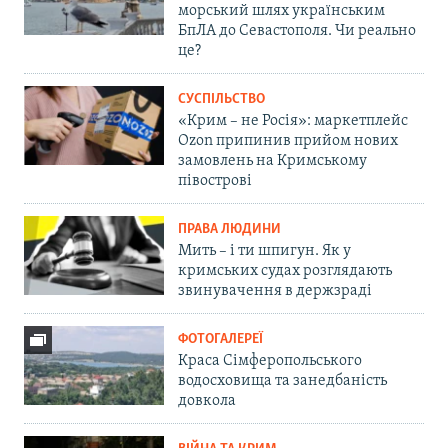
морський шлях українським
БпЛА до Севастополя. Чи реально
це?
СУСПІЛЬСТВО
«Крим – не Росія»: маркетплейс
Ozon припинив прийом нових
замовлень на Кримському
півострові
ПРАВА ЛЮДИНИ
Мить – і ти шпигун. Як у
кримських судах розглядають
звинувачення в держзраді
ФОТОГАЛЕРЕЇ
Краса Сімферопольського
водосховища та занедбаність
довкола