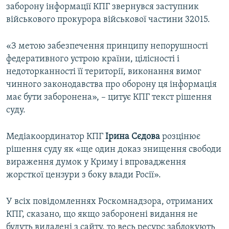
заборону інформації КПГ звернувся заступник
військового прокурора військової частини 32015.
«З метою забезпечення принципу непорушності
федеративного устрою країни, цілісності і
недоторканності її території, виконання вимог
чинного законодавства про оборону ця інформація
має бути заборонена», – цитує КПГ текст рішення
суду.
Медіакоординатор КПГ
Ірина Сєдова
розцінює
рішення суду як «ще один доказ знищення свободи
вираження думок у Криму і впровадження
жорсткої цензури з боку влади Росії».
У всіх повідомленнях Роскомнадзора, отриманих
КПГ, сказано, що якщо заборонені видання не
будуть видалені з сайту, то весь ресурс заблокують