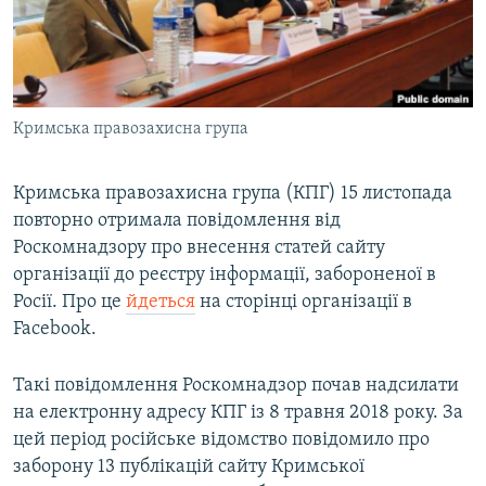
ВІДЕОУРОКИ «ELIFBE»
Русский
СВІДЧЕННЯ ОКУПАЦІЇ
Qırımtatar
УКРАЇНСЬКА ПРОБЛЕМА КРИМУ
Кримська правозахисна група
ДОЛУЧАЙСЯ!
ІНФОГРАФІКА
Кримська правозахисна група (КПГ) 15 листопада
повторно отримала повідомлення від
Усі сайти RFE/RL
Роскомнадзору про внесення статей сайту
організації до реєстру інформації, забороненої в
Росії. Про це
йдеться
на сторінці організації в
Facebook.
Такі повідомлення Роскомнадзор почав надсилати
на електронну адресу КПГ із 8 травня 2018 року. За
цей період російське відомство повідомило про
заборону 13 публікацій сайту Кримської