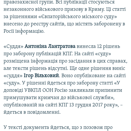
правозахисної групи. Всі публікації стосуються
незаконного військового призову в Криму. Ці статті
за рішеннями «Євпаторійського міського суду»
внесено до реєстру сайтів, що містять заборонену в
Росії інформацію.
«Суддя»
Антоніна Лантратова
винесла 12 рішень
про заборону публікацій КПГ. На сайті «суду»
розміщена інформація про засідання в цих справах,
але тексти рішень відсутні. Ще одне рішення виніс
«суддя»
Ігор Вільховий
. Воно опубліковане на сайті
«суду». У рішенні йдеться про заборону статті «У
доповіді УВКПЛ ООН Росію закликали припинити
примушувати кримчан до військової служби»,
опублікованій на сайті КПГ 13 грудня 2017 року», –
йдеться в повідомленні.
У тексті документа йдеться, що з позовом про