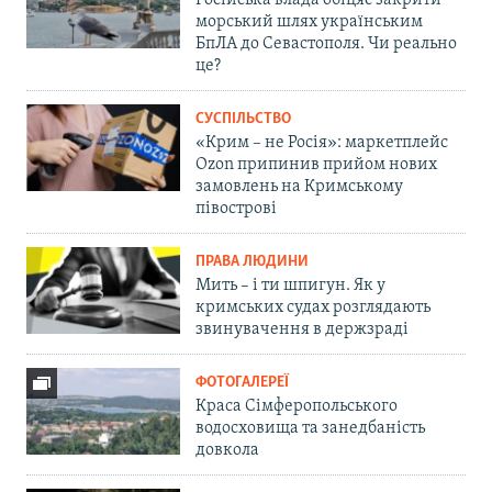
Російська влада обіцяє закрити
морський шлях українським
БпЛА до Севастополя. Чи реально
це?
СУСПІЛЬСТВО
«Крим – не Росія»: маркетплейс
Ozon припинив прийом нових
замовлень на Кримському
півострові
ПРАВА ЛЮДИНИ
Мить – і ти шпигун. Як у
кримських судах розглядають
звинувачення в держзраді
ФОТОГАЛЕРЕЇ
Краса Сімферопольського
водосховища та занедбаність
довкола