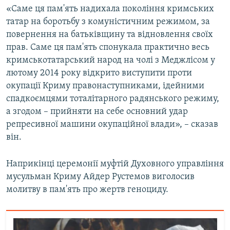
«Саме ця пам'ять надихала покоління кримських
татар на боротьбу з комуністичним режимом, за
повернення на батьківщину та відновлення своїх
прав. Саме ця пам'ять спонукала практично весь
кримськотатарський народ на чолі з Меджлісом у
лютому 2014 року відкрито виступити проти
окупації Криму правонаступниками, ідейними
спадкоємцями тоталітарного радянського режиму,
а згодом – прийняти на себе основний удар
репресивної машини окупаційної влади», – сказав
він.
Наприкінці церемонії муфтій Духовного управління
мусульман Криму Айдер Рустемов виголосив
молитву в пам'ять про жертв геноциду.