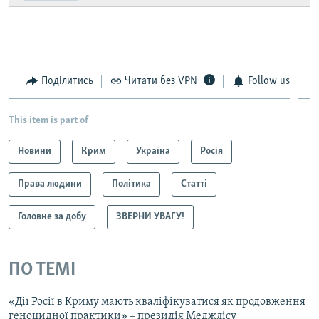
Поділитись
Читати без VPN
Follow us
This item is part of
Новини
Крим
Україна
Росія
Права людини
Політика
Статті
Головне за добу
ЗВЕРНИ УВАГУ!
ПО ТЕМІ
«Дії Росії в Криму мають кваліфікуватися як продовження
геноцидної практики» – президія Меджлісу