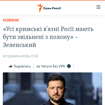
Доступність
посилання
Перейти
НОВИНИ
до
НОВИНИ
«Усі кримські в'язні Росії мають
основного
ВОДА.КРИМ
матеріалу
бути звільнені з полону» –
ВІДЕО ТА ФОТО
Перейти
Зеленський
до
ПОЛІТИКА
основної
18 травень 2026, 17:53
БЛОГИ
навігації
Перейти
Поділитись
Читати без VPN
ПОГЛЯД
до
ІНТЕРВ'Ю
пошуку
ВСЕ ЗА ДЕНЬ
СПЕЦПРОЕКТИ
ЯК ОБІЙТИ БЛОКУВАННЯ
ДЕПОРТАЦІЯ