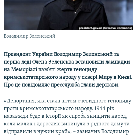
ВІДЕОУРОКИ «ELIFBE»
Русский
СВІДЧЕННЯ ОКУПАЦІЇ
Qırımtatar
УКРАЇНСЬКА ПРОБЛЕМА КРИМУ
Володимир Зеленський
ДОЛУЧАЙСЯ!
ІНФОГРАФІКА
Президент України Володимир Зеленський та
перша леді Олена Зеленська встановили лампадки
Усі сайти RFE/RL
на Меморіалі пам'яті жертв геноциду
кримськотатарського народу у сквері Миру в Києві.
Про це повідомляє пресслужба глави держави.
«Депортація, яка стала актом очевидного геноциду
проти кримськотатарського народу. 1944 рік
назавжди буде в історії як спроба знищити народ,
коли малих і дорослих викинули з рідного дому та
відправили в чужий край», – зазначив Володимир