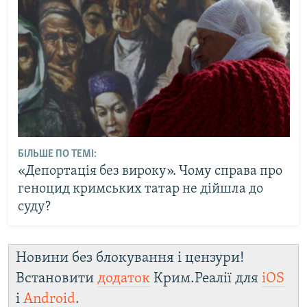
БІЛЬШЕ ПО ТЕМІ:
«Депортація без вироку». Чому справа про
геноцид кримських татар не дійшла до
суду?
Новини без блокування і цензури!
Встановити
додаток
Крим.Реалії для
iOS
і
Android
.