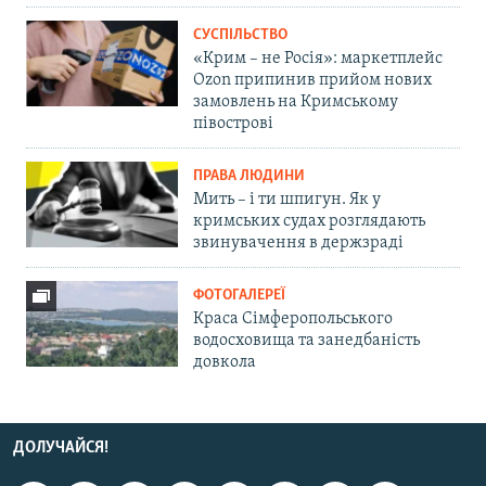
СУСПІЛЬСТВО
«Крим – не Росія»: маркетплейс
Ozon припинив прийом нових
замовлень на Кримському
півострові
ПРАВА ЛЮДИНИ
Мить – і ти шпигун. Як у
кримських судах розглядають
звинувачення в держзраді
ФОТОГАЛЕРЕЇ
Краса Сімферопольського
водосховища та занедбаність
довкола
ДОЛУЧАЙСЯ!