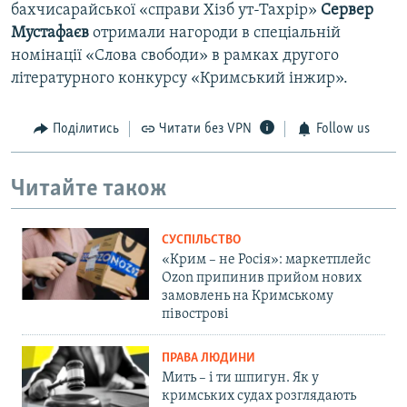
l
бахчисарайської «справи Хізб ут-Тахрір»
Сервер
i
Мустафаєв
отримали нагороди в спеціальній
d
номінації «Слова свободи» в рамках другого
e
літературного конкурсу «Кримський інжир».
Поділитись
Читати без VPN
Follow us
Читайте також
СУСПІЛЬСТВО
«Крим – не Росія»: маркетплейс
Ozon припинив прийом нових
замовлень на Кримському
півострові
ПРАВА ЛЮДИНИ
Мить – і ти шпигун. Як у
кримських судах розглядають