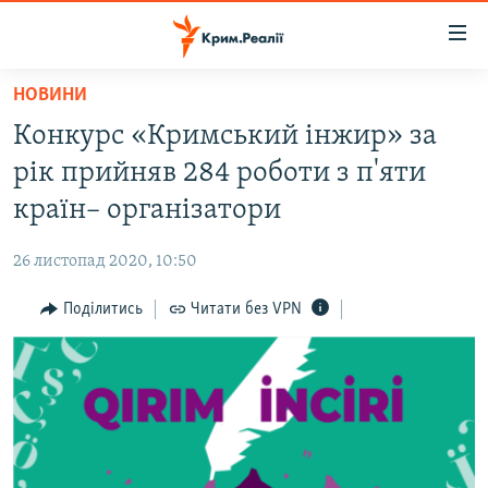
Доступність
посилання
Перейти
НОВИНИ
до
НОВИНИ
Конкурс «Кримський інжир» за
основного
ВОДА.КРИМ
матеріалу
рік прийняв 284 роботи з п'яти
ВІДЕО ТА ФОТО
Перейти
країн– організатори
до
ПОЛІТИКА
основної
26 листопад 2020, 10:50
БЛОГИ
навігації
Перейти
Поділитись
Читати без VPN
ПОГЛЯД
до
ІНТЕРВ'Ю
пошуку
ВСЕ ЗА ДЕНЬ
СПЕЦПРОЕКТИ
ЯК ОБІЙТИ БЛОКУВАННЯ
ДЕПОРТАЦІЯ