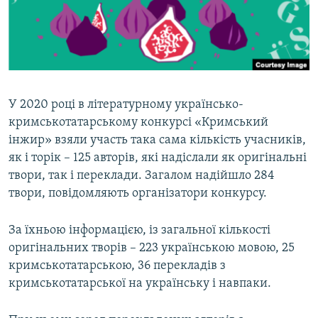
ВІДЕОУРОКИ «ELIFBE»
Русский
СВІДЧЕННЯ ОКУПАЦІЇ
Qırımtatar
УКРАЇНСЬКА ПРОБЛЕМА КРИМУ
ДОЛУЧАЙСЯ!
ІНФОГРАФІКА
У 2020 році в літературному українсько-
кримськотатарському конкурсі «Кримський
інжир» взяли участь така сама кількість учасників,
Усі сайти RFE/RL
як і торік – 125 авторів, які надіслали як оригінальні
твори, так і переклади. Загалом надійшло 284
твори, повідомляють організатори конкурсу.
За їхньою інформацією, із загальної кількості
оригінальних творів – 223 українською мовою, 25
кримськотатарською, 36 перекладів з
кримськотатарської на українську і навпаки.