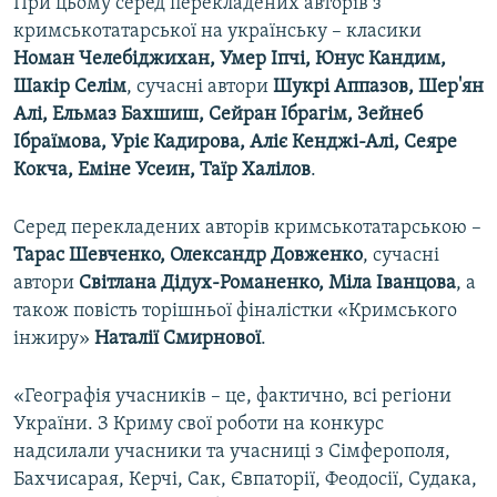
При цьому серед перекладених авторів з
кримськотатарської на українську – класики
Номан Челебіджихан, Умер Іпчі, Юнус Кандим,
Шакір Селім
, сучасні автори
Шукрі Аппазов, Шер'ян
Алі, Ельмаз Бахшиш, Сейран Ібрагім, Зейнеб
Ібраїмова, Уріє Кадирова, Аліє Кенджі-Алі, Сеяре
Кокча, Еміне Усеин, Таїр Халілов
.
Серед перекладених авторів кримськотатарською –
Тарас Шевченко, Олександр Довженко
, сучасні
автори
Світлана Дідух-Романенко, Міла Іванцова
, а
також повість торішньої фіналістки «Кримського
інжиру»
Наталії Смирнової
.
«Географія учасників – це, фактично, всі регіони
України. З Криму свої роботи на конкурс
надсилали учасники та учасниці з Сімферополя,
Бахчисарая, Керчі, Сак, Євпаторії, Феодосії, Судака,