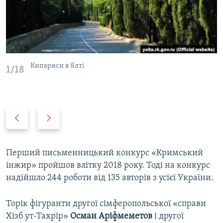
Кипариси в Ялті
1/18
P
N
r
e
e
x
v
t
Перший письменницький конкурс «Кримський
i
s
інжир» пройшов влітку 2018 року. Тоді на конкурс
o
l
надійшло 244 роботи від 135 авторів з усієї України.
u
i
s
d
Торік фігуранти другої сімферопольської «справи
s
e
Хізб ут-Тахрір»
Осман Аріфмеметов
і другої