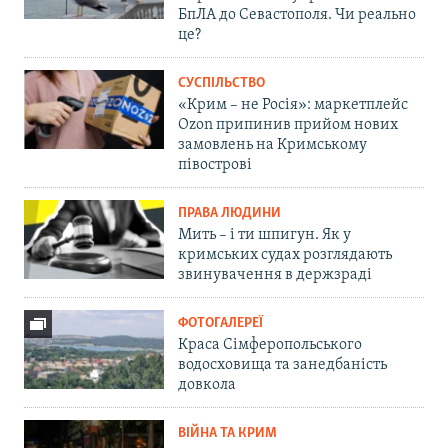
БпЛА до Севастополя. Чи реально
це?
СУСПІЛЬСТВО
«Крим – не Росія»: маркетплейс
Ozon припинив прийом нових
замовлень на Кримському
півострові
ПРАВА ЛЮДИНИ
Мить – і ти шпигун. Як у
кримських судах розглядають
звинувачення в держзраді
ФОТОГАЛЕРЕЇ
Краса Сімферопольського
водосховища та занедбаність
довкола
ВІЙНА ТА КРИМ