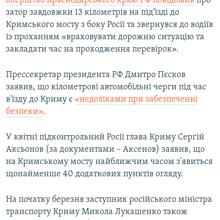
оперштаб Краснодарського краю РФ повідомив
про
затор завдовжки 13 кілометрів на під'їзді до
Кримського мосту з боку Росії та звернувся до водіїв
із проханням «враховувати дорожню ситуацію та
закладати час на проходження перевірок».
Прессекретар президента РФ Дмитро Пєсков
заявив, що кілометрові автомобільні черги під час
в'їзду до Криму є
«недоліками при забезпеченні
безпеки»
.
У квітні підконтрольний Росії глава Криму Сергій
Аксьонов (за документами – Аксенов) заявив, що
на Кримському мосту найближчим часом з'явиться
щонайменше 40 додаткових пунктів огляду.
На початку березня заступник російського міністра
транспорту Криму Микола Лукашенко також