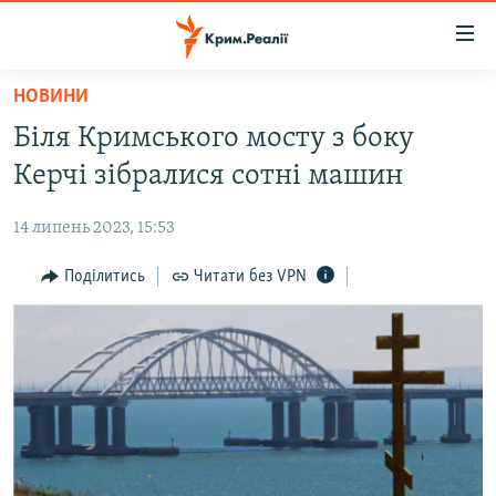
Доступність
посилання
Перейти
НОВИНИ
до
НОВИНИ
Біля Кримського мосту з боку
основного
ВОДА.КРИМ
матеріалу
Керчі зібралися сотні машин
ВІДЕО ТА ФОТО
Перейти
до
14 липень 2023, 15:53
ПОЛІТИКА
основної
БЛОГИ
Поділитись
Читати без VPN
навігації
Перейти
ПОГЛЯД
до
ІНТЕРВ'Ю
пошуку
ВСЕ ЗА ДЕНЬ
СПЕЦПРОЕКТИ
ЯК ОБІЙТИ БЛОКУВАННЯ
ДЕПОРТАЦІЯ