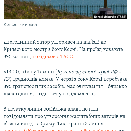
ВІДЕОУРОКИ «ELIFBE»
Русский
СВІДЧЕННЯ ОКУПАЦІЇ
Qırımtatar
Кримський міст
УКРАЇНСЬКА ПРОБЛЕМА КРИМУ
ДОЛУЧАЙСЯ!
ІНФОГРАФІКА
Двогодинний затор утворився на під'їзді до
Кримського мосту з боку Керчі. На проїзд чекають
395 машин,
повідомляє ТАСС
.
Усі сайти RFE/RL
«13:00, з боку Тамані (
Краснодарський край РФ –
КР
) труднощів немає. У черзі з боку Керчі перебуває
395 транспортних засобів. Час очікування – близько
двох годин», – йдеться у повідомленні.
З початку липня російська влада почала
повідомляти про утворення масштабних заторів на
в'їзд та виїзд із Криму. Так, вранці 3 липня,