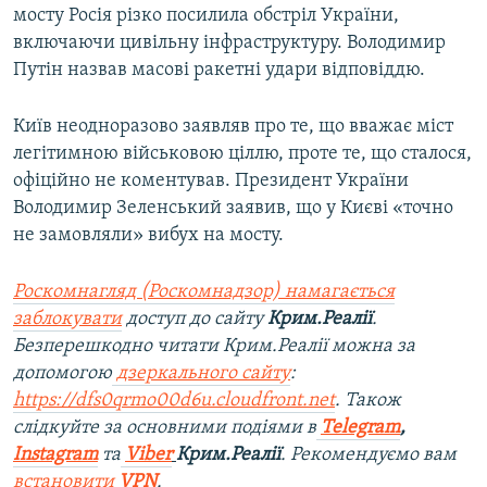
мосту Росія різко посилила обстріл України,
включаючи цивільну інфраструктуру. Володимир
Путін назвав масові ракетні удари відповіддю.
Київ неодноразово заявляв про те, що вважає міст
легітимною військовою ціллю, проте те, що сталося,
офіційно не коментував. Президент України
Володимир Зеленський заявив, що у Києві «точно
не замовляли» вибух на мосту.
Роскомнагляд (Роскомнадзор) намагається
заблокувати
доступ до сайту
Крим.Реалії
.
Безперешкодно читати Крим.Реалії можна за
допомогою
дзеркального сайту
:
https://dfs0qrmo00d6u.cloudfront.net
. Також
слідкуйте за основними подіями в
Telegram
,
Instagram
та
Viber
Крим.Реалії
. Рекомендуємо вам
встановити
VPN
.