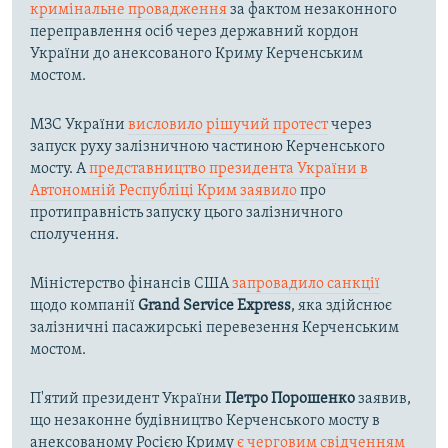
кримінальне провадження
за фактом незаконного
переправлення осіб через державний кордон
України до анексованого Криму Керченським
мостом.
МЗС України
висловило рішучий протест
через
запуск руху залізничною частиною Керченського
мосту. А
представництво президента України в
Автономній Республіці Крим заявило
про
протиправність запуску цього залізничного
сполучення.
Міністерство фінансів США
запровадило санкції
щодо компанії
Grand Service Express
, яка здійснює
залізничні пасажирські перевезення Керченським
мостом.
П'ятий президент України
Петро Порошенко
заявив,
що незаконне будівництво Керченського мосту в
анексованому Росією Криму
є черговим свідченням