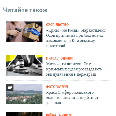
Читайте також
СУСПІЛЬСТВО
«Крим – не Росія»: маркетплейс
Ozon припинив прийом нових
замовлень на Кримському
півострові
ПРАВА ЛЮДИНИ
Мить – і ти шпигун. Як у
кримських судах розглядають
звинувачення в держзраді
ФОТОГАЛЕРЕЇ
Краса Сімферопольського
водосховища та занедбаність
довкола
ВІЙНА ТА КРИМ