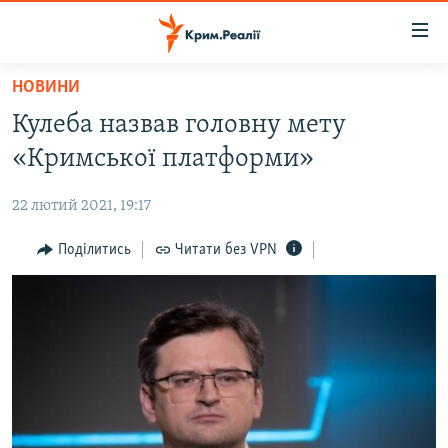
Доступність
посилання
Перейти
НОВИНИ
до
НОВИНИ
Кулеба назвав головну мету
основного
ВОДА.КРИМ
матеріалу
«Кримської платформи»
ВІДЕО ТА ФОТО
Перейти
до
22 лютий 2021, 19:17
ПОЛІТИКА
основної
БЛОГИ
Поділитись
Читати без VPN
навігації
Перейти
ПОГЛЯД
до
ІНТЕРВ'Ю
пошуку
ВСЕ ЗА ДЕНЬ
СПЕЦПРОЕКТИ
ЯК ОБІЙТИ БЛОКУВАННЯ
ДЕПОРТАЦІЯ