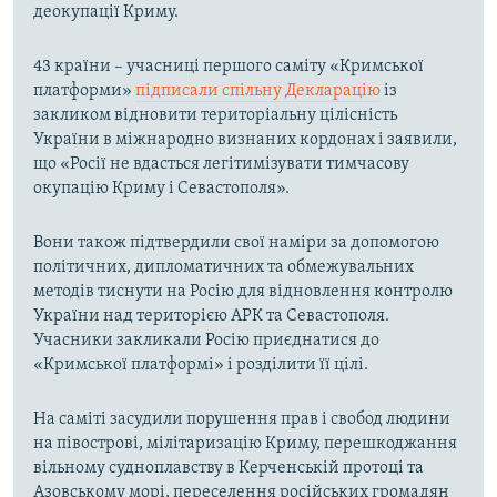
деокупації Криму.
43 країни – учасниці першого саміту «Кримської
платформи»
підписали спільну Декларацію
із
закликом відновити територіальну цілісність
України в міжнародно визнаних кордонах і заявили,
що «Росії не вдасться легітимізувати тимчасову
окупацію Криму і Севастополя».
Вони також підтвердили свої наміри за допомогою
політичних, дипломатичних та обмежувальних
методів тиснути на Росію для відновлення контролю
України над територією АРК та Севастополя.
Учасники закликали Росію приєднатися до
«Кримської платформі» і розділити її цілі.
На саміті засудили порушення прав і свобод людини
на півострові, мілітаризацію Криму, перешкоджання
вільному судноплавству в Керченській протоці та
Азовському морі, переселення російських громадян