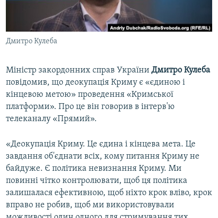
ВІДЕОУРОКИ «ELIFBE»
Русский
СВІДЧЕННЯ ОКУПАЦІЇ
Qırımtatar
Дмитро Кулеба
УКРАЇНСЬКА ПРОБЛЕМА КРИМУ
ДОЛУЧАЙСЯ!
ІНФОГРАФІКА
Міністр закордонних справ України
Дмитро Кулеба
повідомив, що деокупація Криму є «єдиною і
кінцевою метою» проведення «Кримської
Усі сайти RFE/RL
платформи». Про це він говорив в інтерв'ю
телеканалу «Прямий».
«Деокупація Криму. Це єдина і кінцева мета. Це
завдання об'єднати всіх, кому питання Криму не
байдуже. Є політика невизнання Криму. Ми
повинні чітко контролювати, щоб ця політика
залишалася ефективною, щоб ніхто крок вліво, крок
вправо не робив, щоб ми використовували
можливості один одного для стримування тих