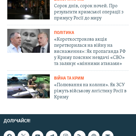
Сорок днів, сорок ночей. Про
результати кримської операції з
примусу Росії до миру
ПОЛІТИКА
«Короткострокова акція
перетворилася на війну на
виснаження»: Як пропаганда РФ
у Криму пояснює невдачі «СВО»
та залякує «мінними атаками»
ВІЙНА ТА КРИМ
«Полювання на колони». Як ЗСУ
ріжуть військову логістику Росії в
Криму
ДОЛУЧАЙСЯ!