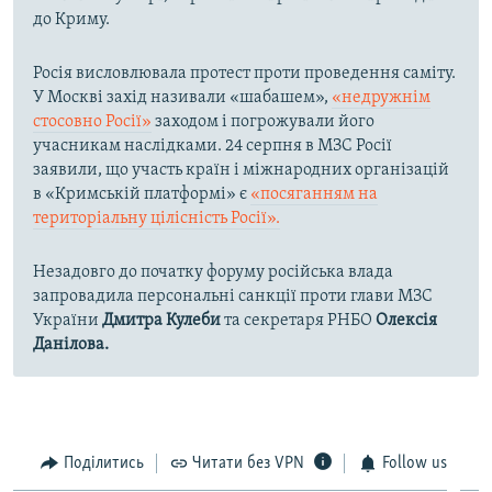
до Криму.
Росія висловлювала протест проти проведення саміту.
У Москві захід називали «шабашем»,
«недружнім
стосовно Росії»
заходом і погрожували його
учасникам наслідками. 24 серпня в МЗС Росії
заявили, що участь країн і міжнародних організацій
в «Кримській платформі» є
«посяганням на
територіальну цілісність Росії».
Незадовго до початку форуму російська влада
запровадила персональні санкції проти глави МЗС
України
Дмитра Кулеби
та секретаря РНБО
Олексія
Данілова.
Поділитись
Читати без VPN
Follow us