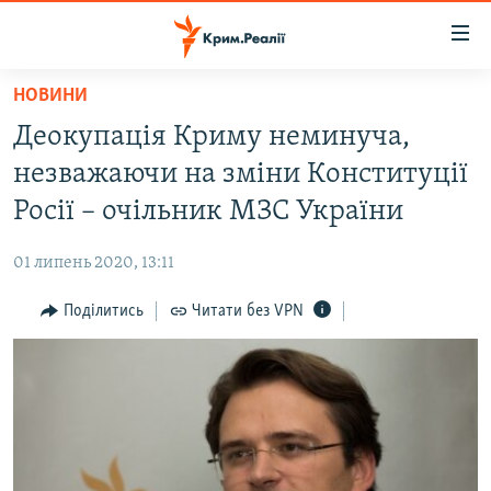
Доступність
посилання
Перейти
НОВИНИ
до
НОВИНИ
Деокупація Криму неминуча,
основного
ВОДА.КРИМ
матеріалу
незважаючи на зміни Конституції
ВІДЕО ТА ФОТО
Перейти
Росії – очільник МЗС України
до
ПОЛІТИКА
основної
01 липень 2020, 13:11
БЛОГИ
навігації
Перейти
Поділитись
Читати без VPN
ПОГЛЯД
до
ІНТЕРВ'Ю
пошуку
ВСЕ ЗА ДЕНЬ
СПЕЦПРОЕКТИ
ЯК ОБІЙТИ БЛОКУВАННЯ
ДЕПОРТАЦІЯ