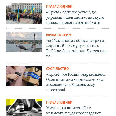
ПРАВА ЛЮДИНИ
«Крим – єдиний регіон, де
українці – меншість»: дискусія
навколо нової пам'ятної дати
ВІЙНА ТА КРИМ
Російська влада обіцяє закрити
морський шлях українським
БпЛА до Севастополя. Чи реально
це?
СУСПІЛЬСТВО
«Крим – не Росія»: маркетплейс
Ozon припинив прийом нових
замовлень на Кримському
півострові
ПРАВА ЛЮДИНИ
Мить – і ти шпигун. Як у
кримських судах розглядають