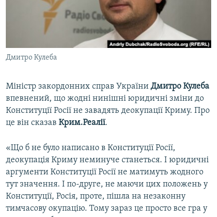
ВІДЕОУРОКИ «ELIFBE»
Русский
СВІДЧЕННЯ ОКУПАЦІЇ
Qırımtatar
УКРАЇНСЬКА ПРОБЛЕМА КРИМУ
Дмитро Кулеба
ДОЛУЧАЙСЯ!
ІНФОГРАФІКА
Міністр закордонних справ України
Дмитро Кулеба
впевнений, що жодні нинішні юридичні зміни до
Усі сайти RFE/RL
Конституції Росії не завадять деокупації Криму. Про
це він сказав
Крим.Реалії
.
«Що б не було написано в Конституції Росії,
деокупація Криму неминуче станеться. І юридичні
аргументи Конституції Росії не матимуть жодного
тут значення. І по-друге, не маючи цих положень у
Конституції, Росія, проте, пішла на незаконну
тимчасову окупацію. Тому зараз це просто все гра у