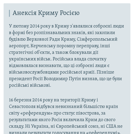
Анексія Криму Росією
У лютому 2014 року в Криму з'являлися озброєні люди
в формі без розпізнавальних знаків, які захопили
будівлю Верховної Ради Криму, Сімферопольський
аеропорт, Керченську поромну переправу, інші
стратегічні об'єкти, а також блокували дії
українських військ. Російська влада спочатку
відмовлялася визнавати, що ці озброєні люди є
військовослужбовцями російської армії. Пізніше
президент Росії Володимир Путін визнав, що це були
російські військові.
16 березня 2014 року на території Криму і
Севастополя відбувся невизнаний більшістю країн
світу «референдум» про статус півострова, за
результатами якого Росія включила Крим до свого
складу. Ні Україна, ні Європейський союз, ні США не
визнали результати голосування на «референдумі».