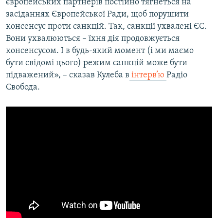
європейських партнерів постійно тягнеться на
засіданнях Європейської Ради, щоб порушити
консенсус проти санкцій. Так, санкції ухвалені ЄС.
Вони ухвалюються – їхня дія продовжується
консенсусом. І в будь-який момент (і ми маємо
бути свідомі цього) режим санкцій може бути
підважений», – сказав Кулеба в
інтерв’ю
Радіо
Свобода.