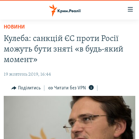
Доступність
посилання
Перейти
НОВИНИ
до
НОВИНИ
Кулеба: санкцій ЄС проти Росії
основного
ВОДА.КРИМ
матеріалу
можуть бути зняті «в будь-який
ВІДЕО ТА ФОТО
Перейти
момент»
до
ПОЛІТИКА
основної
19 жовтень 2019, 16:44
БЛОГИ
навігації
Перейти
Поділитись
Читати без VPN
ПОГЛЯД
до
ІНТЕРВ'Ю
пошуку
ВСЕ ЗА ДЕНЬ
СПЕЦПРОЕКТИ
ЯК ОБІЙТИ БЛОКУВАННЯ
ДЕПОРТАЦІЯ