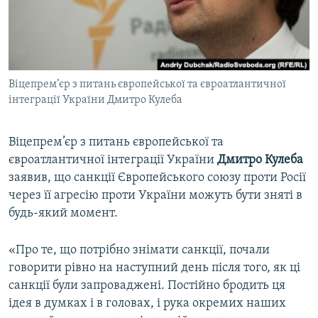
ВІДЕОУРОКИ «ELIFBE»
Русский
СВІДЧЕННЯ ОКУПАЦІЇ
Qırımtatar
УКРАЇНСЬКА ПРОБЛЕМА КРИМУ
Віцепрем’єр з питань європейської та євроатлантичної
ДОЛУЧАЙСЯ!
ІНФОГРАФІКА
інтеграції України Дмитро Кулеба
Віцепрем’єр з питань європейської та
Усі сайти RFE/RL
євроатлантичної інтеграції України
Дмитро Кулеба
заявив, що санкції Європейського союзу проти Росії
через її агресію проти України можуть бути зняті в
будь-який момент.
«Про те, що потрібно знімати санкції, почали
говорити рівно на наступний день після того, як ці
санкції були запроваджені. Постійно бродить ця
ідея в думках і в головах, і рука окремих наших