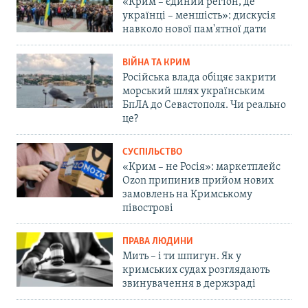
«Крим – єдиний регіон, де
українці – меншість»: дискусія
навколо нової пам'ятної дати
ВІЙНА ТА КРИМ
Російська влада обіцяє закрити
морський шлях українським
БпЛА до Севастополя. Чи реально
це?
СУСПІЛЬСТВО
«Крим – не Росія»: маркетплейс
Ozon припинив прийом нових
замовлень на Кримському
півострові
ПРАВА ЛЮДИНИ
Мить – і ти шпигун. Як у
кримських судах розглядають
звинувачення в держзраді