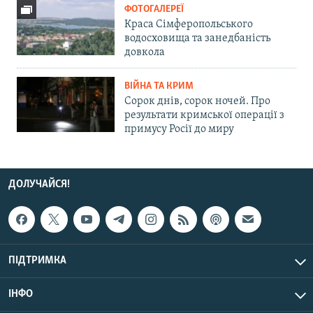
ФОТОГАЛЕРЕЇ
Краса Сімферопольського
водосховища та занедбаність
довкола
ВІЙНА ТА КРИМ
Сорок днів, сорок ночей. Про
результати кримської операції з
примусу Росії до миру
ДОЛУЧАЙСЯ!
ПІДТРИМКА
ІНФО