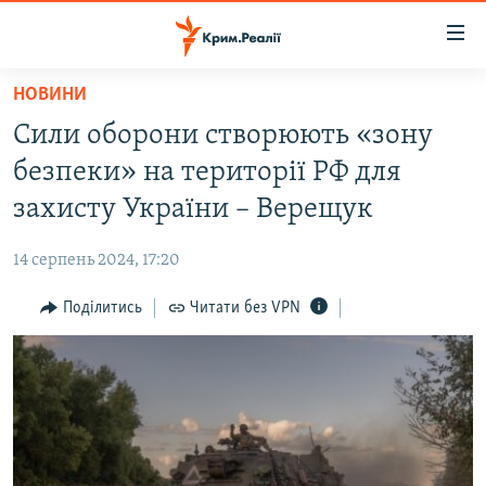
Доступність
посилання
Перейти
НОВИНИ
до
НОВИНИ
Сили оборони створюють «зону
основного
ВОДА.КРИМ
матеріалу
безпеки» на території РФ для
ВІДЕО ТА ФОТО
Перейти
захисту України – Верещук
до
ПОЛІТИКА
основної
14 серпень 2024, 17:20
БЛОГИ
навігації
Перейти
Поділитись
Читати без VPN
ПОГЛЯД
до
ІНТЕРВ'Ю
пошуку
ВСЕ ЗА ДЕНЬ
СПЕЦПРОЕКТИ
ЯК ОБІЙТИ БЛОКУВАННЯ
ДЕПОРТАЦІЯ