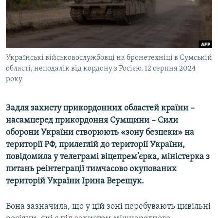
ВІДЕОУРОКИ «ELIFBE»
Русский
СВІДЧЕННЯ ОКУПАЦІЇ
Qırımtatar
УКРАЇНСЬКА ПРОБЛЕМА КРИМУ
Українські військовослужбовці на бронетехніці в Сумській
ДОЛУЧАЙСЯ!
ІНФОГРАФІКА
області, неподалік від кордону з Росією. 12 серпня 2024
року
Усі сайти RFE/RL
Задля захисту прикордонних областей країни –
насамперед прикордоння Сумщини – Сили
оборони України створюють «зону безпеки» на
території РФ, прилеглій до території України,
повідомила у телеграмі віцепрем’єрка, міністерка з
питань реінтеграції тимчасово окупованих
територій України Ірина Верещук.
Вона зазначила, що у цій зоні перебувають цивільні