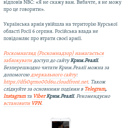
відповів NBC: «Я не скажу вам. Вибачте, я не можу
про це говорити».
Українська армія увійшла на територію Курської
області Росії 6 серпня. Російська влада не
повідомляє про втрати своєї армії.
Роскомнагляд (Роскомнадзор) намагається
заблокувати
доступ до сайту
Крим.Реалії
.
Безперешкодно читати Крим.Реалії можна за
допомогою
дзеркального сайту
:
https://dfs0qrmo00d6u.cloudfront.net
. Також
слідкуйте за основними подіями в
Telegram
,
Instagram
та
Viber
Крим.Реалії
. Рекомендуємо
встановити
VPN
.