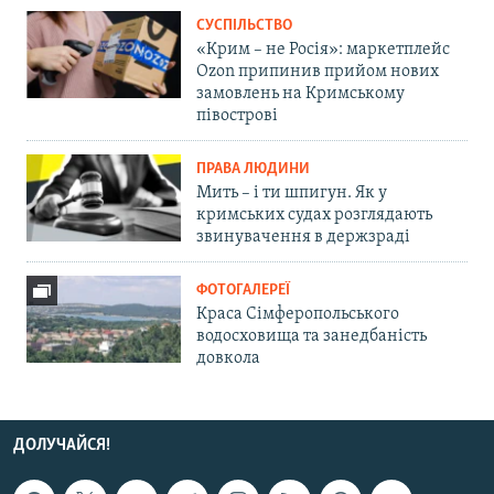
СУСПІЛЬСТВО
«Крим – не Росія»: маркетплейс
Ozon припинив прийом нових
замовлень на Кримському
півострові
ПРАВА ЛЮДИНИ
Мить – і ти шпигун. Як у
кримських судах розглядають
звинувачення в держзраді
ФОТОГАЛЕРЕЇ
Краса Сімферопольського
водосховища та занедбаність
довкола
ДОЛУЧАЙСЯ!