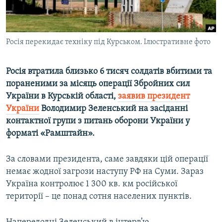
ВІДЕОУРОКИ «ELIFBE»
Русский
СВІДЧЕННЯ ОКУПАЦІЇ
Qırımtatar
Росія перекидає техніку під Курськом. Ілюстративне фото
УКРАЇНСЬКА ПРОБЛЕМА КРИМУ
ДОЛУЧАЙСЯ!
ІНФОГРАФІКА
Росія втратила близько 6 тисяч солдатів вбитими та
пораненими за місяць операції Збройних сил
України в Курській області,
заявив президент
Усі сайти RFE/RL
України
Володимир Зеленський на засіданні
контактної групи з питань оборони України у
форматі «Рамштайн».
За словами президента, саме завдяки цій операції
немає жодної загрози наступу РФ на Суми. Зараз
Україна контролює 1 300 кв. км російської
території – це понад сотня населених пунктів.