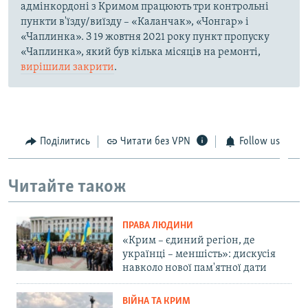
адмінкордоні з Кримом працюють три контрольні
пункти в'їзду/виїзду – «Каланчак», «Чонгар» і
«Чаплинка». З 19 жовтня 2021 року пункт пропуску
«Чаплинка», який був кілька місяців на ремонті,
вирішили закрити
.
Поділитись
Читати без VPN
Follow us
Читайте також
ПРАВА ЛЮДИНИ
«Крим – єдиний регіон, де
українці – меншість»: дискусія
навколо нової пам'ятної дати
ВІЙНА ТА КРИМ