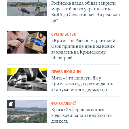
Російська влада обіцяє закрити
морський шлях українським
БпЛА до Севастополя. Чи реально
це?
СУСПІЛЬСТВО
«Крим – не Росія»: маркетплейс
Ozon припинив прийом нових
замовлень на Кримському
півострові
ПРАВА ЛЮДИНИ
Мить – і ти шпигун. Як у
кримських судах розглядають
звинувачення в держзраді
ФОТОГАЛЕРЕЇ
Краса Сімферопольського
водосховища та занедбаність
довкола