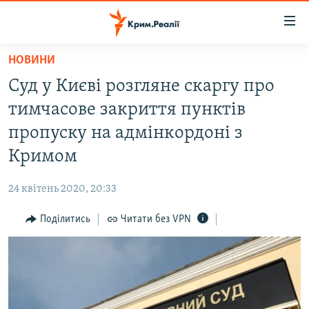
Доступність
посилання
Перейти
НОВИНИ
до
НОВИНИ
Суд у Києві розгляне скаргу про
основного
ВОДА.КРИМ
матеріалу
тимчасове закриття пунктів
ВІДЕО ТА ФОТО
Перейти
пропуску на адмінкордоні з
до
ПОЛІТИКА
Кримом
основної
БЛОГИ
навігації
24 квітень 2020, 20:33
Перейти
ПОГЛЯД
до
Поділитись
Читати без VPN
ІНТЕРВ'Ю
пошуку
ВСЕ ЗА ДЕНЬ
СПЕЦПРОЕКТИ
ЯК ОБІЙТИ БЛОКУВАННЯ
ДЕПОРТАЦІЯ