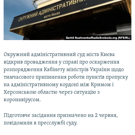
ВІДЕОУРОКИ «ELIFBE»
Русский
СВІДЧЕННЯ ОКУПАЦІЇ
Qırımtatar
УКРАЇНСЬКА ПРОБЛЕМА КРИМУ
ДОЛУЧАЙСЯ!
ІНФОГРАФІКА
Окружний адміністративний суд міста Києва
відкрив провадження у справі про оскарження
Усі сайти RFE/RL
розпорядження Кабінету міністрів України щодо
тимчасового припинення роботи пунктів пропуску
на адміністративному кордоні між Кримом і
Херсонською областю через ситуацію з
коронавірусом.
Підготовче засідання призначено на 2 червня,
повідомили в пресслужбі суду.